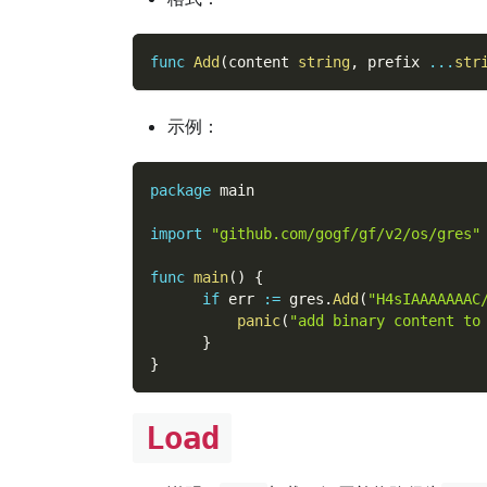
func
Add
(
content 
string
,
 prefix 
...
str
示例：
package
 main
import
"github.com/gogf/gf/v2/os/gres"
func
main
(
)
{
if
 err 
:=
 gres
.
Add
(
"H4sIAAAAAAAC
panic
(
"add binary content to
}
}
Load