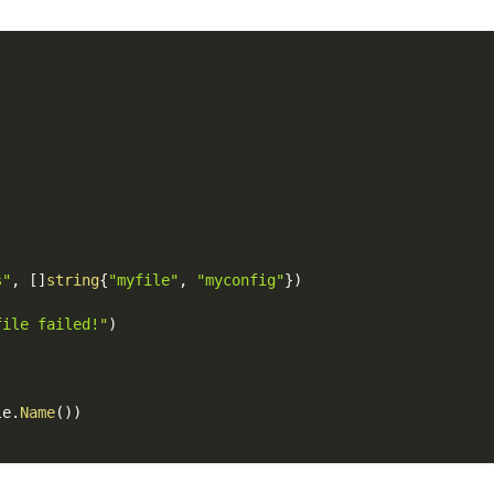
s"
,
[
]
string
{
"myfile"
,
"myconfig"
}
)
file failed!"
)
le
.
Name
(
)
)