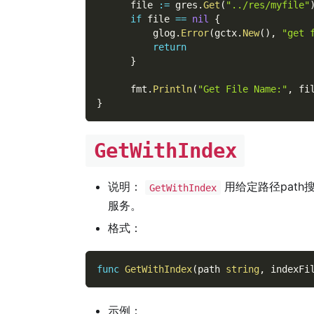
      file 
:=
 gres
.
Get
(
"../res/myfile"
if
 file 
==
nil
{
          glog
.
Error
(
gctx
.
New
(
)
,
"get 
return
}
      fmt
.
Println
(
"Get File Name:"
,
 fi
}
GetWithIndex
说明：
用给定路径pat
GetWithIndex
服务。
格式：
func
GetWithIndex
(
path 
string
,
 indexFi
示例：