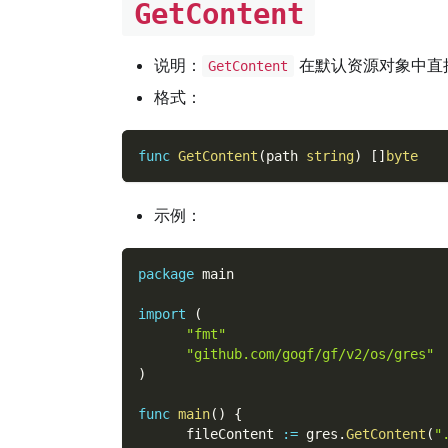
GetContent
说明：
在默认资源对象中直
GetContent
格式：
func
GetContent
(
path 
string
)
[
]
byte
示例：
package
 main
import
(
"fmt"
"github.com/gogf/gf/v2/os/gres"
)
func
main
(
)
{
      fileContent 
:=
 gres
.
GetContent
(
"