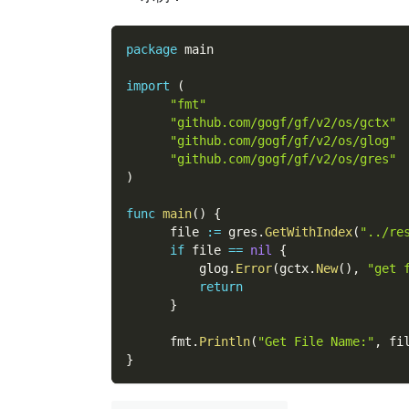
package
 main
import
(
"fmt"
"github.com/gogf/gf/v2/os/gctx"
"github.com/gogf/gf/v2/os/glog"
"github.com/gogf/gf/v2/os/gres"
)
func
main
(
)
{
      file 
:=
 gres
.
GetWithIndex
(
"../re
if
 file 
==
nil
{
          glog
.
Error
(
gctx
.
New
(
)
,
"get 
return
}
      fmt
.
Println
(
"Get File Name:"
,
 fi
}