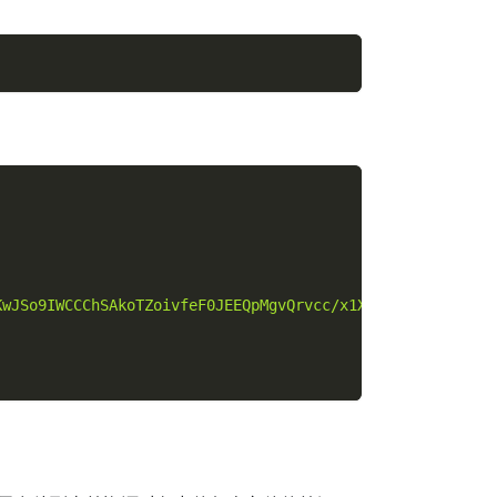
KwJSo9IWCCChSAkoTZoivfeF0JEEQpMgvQrvcc/x1X/Zi/9zMTfzzPfM