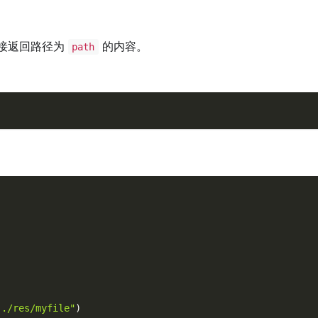
接返回路径为
的内容。
path
../res/myfile"
)