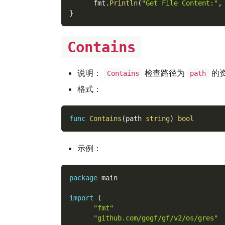
      fmt
.
Println
(
"Get File Content:"
,
}
Contains
说明：
检查路径为
的
Contains
path
格式：
func
Contains
(
path 
string
)
bool
示例：
package
 main
import
(
"fmt"
"github.com/gogf/gf/v2/os/gres"