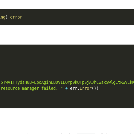
ing
)
error
/5TWV1TTydsH8B+EpoAginEBDVIEQYp0kUTpSjAJhCwsxSwlgEtRwVCk
 resource manager failed: "
+
 err
.
Error
(
)
)