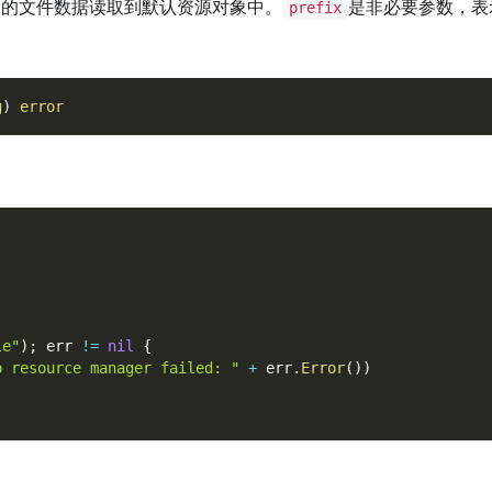
的文件数据读取到默认资源对象中。
是非必要参数，表
prefix
g
)
error
le"
)
;
 err 
!=
nil
{
o resource manager failed: "
+
 err
.
Error
(
)
)