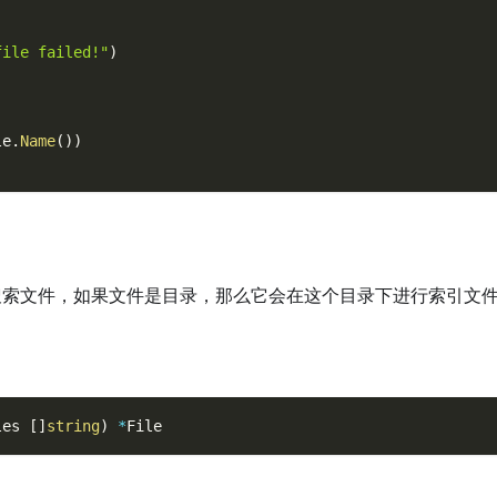
)
file failed!"
)
le
.
Name
(
)
)
h搜索文件，如果文件是目录，那么它会在这个目录下进行索引文
les 
[
]
string
)
*
File