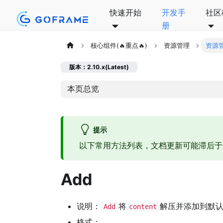
快速开始
开发手
社区
册
核心组件(🔥重点🔥)
资源管理
资源
版本：2.10.x(Latest)
本页总览
提示
以下常用方法列表，文档更新可能滞后
Add
说明：
将
解压并添加到默
Add
content
格式：