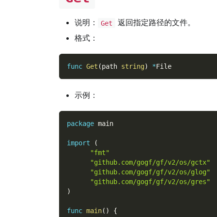
说明：
返回指定路径的文件。
Get
格式：
func
Get
(
path 
string
)
*
File
示例：
package
 main
import
(
"fmt"
"github.com/gogf/gf/v2/os/gctx"
"github.com/gogf/gf/v2/os/glog"
"github.com/gogf/gf/v2/os/gres"
)
func
main
(
)
{