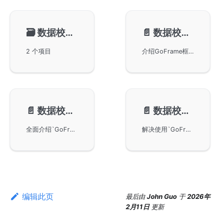
🗃️
数据校验-自定义规则
📄️
数据校验-自定义错误
2 个项目
介绍GoFrame框架数据校验组件如何通过i18n国际化特性自定义错误提示信息。详细讲解如何配置不同语言的错误提示文件，包括默认英文提示和中文提示的配置方法，以及如何在代码中通过上下文切换语言环境实现多语言错误提示。提供了完整的目录结构、配置文件示例和代码实现，帮助开发者快速实现国际化的数据校验错误提示功能。
📄️
数据校验-方法介绍
📄️
数据校验-常见问题
全面介绍`GoFrame`框架数据校验组件的常用方法，详细描述`New`、`Run`、`Clone`、`I18n`、`Bail`、`Ci`等常用校验方法的使用。通过具体代码示例讲解如何使用这些方法进行有效的数据校验，并提供了定制化校验规则和错误提示的方法，帮助开发者更好地完成应用程序的数据校验工作。
解决使用`GoFrame`框架进行数据校验时，`Struct`默认值对`required`规则的影响及其解决方案。提供三种解决方法：使用指针类型绕过默认值影响、使用组合校验规则弥补默认值影响、以及使用`Assoc`联合校验方法设置联合校验参数，确保校验准确性，特别适用于`Server`结构化`API`输入输出场景。
编辑此页
最后
由
John Guo
于
2026年
2月11日
更新