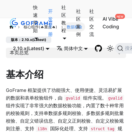
快
社
开
社
社
速
区
发
区
区
AI Vibe
开
教
手
案
交
Coding
核心组件(🔥重点🔥)
数据校验
始
程
册
例
流
版本：2.10.x(Latest)
2.10.x(Latest)
简体中文
搜
本页总览
基本介绍
GoFrame 框架提供了功能强大、使用便捷、灵活易扩展
的数据和表单校验组件，由
组件实现。
gvalid
gvalid
组件实现了非常强大的数据校验功能，内置了数十种常用
的校验规则，支持单数据多规则校验、多数据多规则批量
校验、自定义错误信息、自定义正则校验、自定义校验规
则注册、支持
国际化处理、支持
规
i18n
struct tag