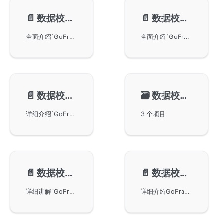
📄️
数据校验-校验规则
📄️
数据校验-校验对象
全面介绍`GoFrame`框架数据校验组件的内置校验规则及其应用。`GoFrame`框架内置数十项常用校验规则，包括修饰规则（`ci`、`bail`、`foreach`）和功能规则（`required*`系列、日期格式、数值范围、枚举值验证等），支持开发者在处理数据时进行参数校验和结构体校验。文档详细讲解了不同情况下各种校验规则的使用方法，为开发者提供灵活的数据校验机制。
全面介绍`GoFrame`框架数据校验组件的`Validator`对象使用，包括校验对象的配置管理和便捷的链式操作。详细描述`New`、`Assoc`、`Bail`、`Ci`、`Run`等方法的使用，并通过单数据校验、`Struct`校验和`Map`校验的实际示例，帮助开发者快速掌握数据校验的使用技巧，支持自定义规则、错误提示和`I18N`国际化。
📄️
数据校验-校验结果
🗃️
数据校验-参数类型
详细介绍`GoFrame`框架数据校验的结果处理，描述`gvalid.Error`接口的实现及各种方法的使用。包括`Code`、`Error`、`Current`、`Items`、`Map`、`Maps`、`String`等方法的详细说明，通过不同方法获取校验错误信息。讨论顺序性和非顺序性校验对错误信息获取的影响，并演示如何通过`gerror.Current`获取第一条错误信息。
3 个项目
📄️
数据校验-可选校验
📄️
数据校验-递归校验
详细讲解`GoFrame`框架数据校验组件中的可选校验规则使用方法。当校验规则中不包含`required*`规则时，对于`nil`或空字符串将忽略校验。通过空字符串、空指针属性、空整型属性和`map`传参四个实际代码示例，帮助开发者理解可选校验的处理逻辑及注意事项，需要特别注意`0`和`false`值仍会被校验。
详细介绍GoFrame框架数据校验组件的递归校验（嵌套校验）特性。支持对struct、slice、map等复杂数据类型进行自动递归校验，通过多个实际示例演示如何对嵌套结构体、数组和映射类型数据进行有效验证。特别说明了空对象在递归校验中的处理规则，包括带有默认值的空结构体将被视为已传递对象并执行校验，而空指针对象则不会触发递归校验。