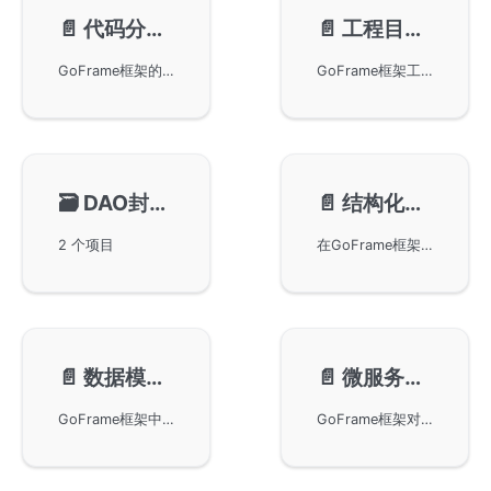
📄️
代码分层设计
📄️
工程目录设计🔥
GoFrame框架的代码分层设计，包括MVC设计模式和三层架构设计。MVC设计模式适合需要服务端渲染页面的业务场景，而三层架构设计强调高内聚低耦合的思想，通过将业务逻辑层与数据访问层进行分离，提高项目的维护性和灵活性。
GoFrame框架工程目录设计，基于三层架构模型并结合现代工程实践进行改进，为复杂业务项目提供通用且灵活的目录结构设计。目录组件包含api、internal、dao和service等模块，支持多种业务场景，同时鼓励开发者灵活增减目录，用于业务实现中各类具体应用。
🗃️
DAO封装设计
📄️
结构化编程设计
2 个项目
在GoFrame框架下如何通过结构化编程改善代码设计，详细分析了在controller和service层出现的非结构化问题，并提供了使用结构体管理参数的优点和示例。通过结构化管理接口输入和输出，不仅简化了参数接收、校验和转换的过程，还提高了生产力，降低了维护成本，实现了更便捷的接口文档生成和更规范的错误处理机制。
📄️
数据模型与业务模型
📄️
微服务大仓管理模式
GoFrame框架中的数据模型与业务模型，包括MySQL、Redis等数据库的数据模型，以及用于接口交互的输入/输出模型。详细讲述业务输入/输出模型的定义和使用，特别介绍特殊的业务模型DO与ORM组件集成，简化DAO数据访问操作。
GoFrame框架对微服务-单仓管理模式的支持，详细描述如何在这种模式下进行代码开发和服务协作。讨论了单仓管理的优缺点，以及如何通过划分仓库职责、管理代码可见性、统一镜像仓库等方法优化微服务协作。同时，提供了相关的框架指令，帮助开发者更高效地管理和部署微服务项目。