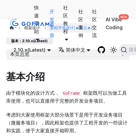
快
社
开
社
社
速
区
发
区
区
AI Vibe
开
教
手
案
交
Coding
框架设计
工程开发设计(🔥重点🔥)
始
程
册
例
流
版本：2.10.x(Latest)
2.10.x(Latest)
简体中文
搜
本页总览
基本介绍
由于模块化的设计方式，
框架既可以当做工具
GoFrame
库使用，也可以直接用于完整的开发业务项目。
考虑到大家使用框架大部分场景下是用于开发业务项目
（微服务项目），因此框架也提供了工程开发的一些设计
和实践，便于大家直接开箱即用。