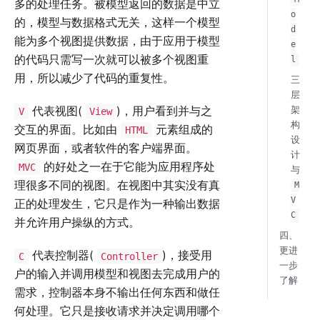
多的处理任务。被模型返回的数据是中立
o
的，模型与数据格式无关，这样一个模型
d
能为多个视图提供数据，由于应用于模型
e
的代码只需写一次就可以被多个视图重
l
用，所以减少了代码的重复性。
三
层
代表视图(
)，用户看到并与之
架
V
View
构
交互的界面。比如由
元素组成的
HTML
设
网页界面，或者软件的客户端界面。
计
的好处之一在于它能为应用程序处
MVC
与
理很多不同的视图。在视图中其实没有真
M
V
正的处理发生，它只是作为一种输出数据
C
并允许用户操纵的方式。
四、
更进
代表控制器(
)，接受用
C
Controller
一步
户的输入并调用模型和视图去完成用户的
了解
需求，控制器本身不输出任何东西和做任
何处理。它只是接收请求并决定调用哪个