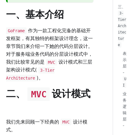
三、
一、基本介绍
3-
Tier
Arch
作为一款工程化完备的基础开
GoFrame
itec
发框架，有其独特的框架设计理念，这一
tur
e
章节我们来介绍一下她的代码分层设计。
对于服务端业务代码的分层设计模式中，
表
示
我们比较常见的是
设计模式和三层
MVC
层
架构设计模式(
3-Tier
-
)。
Architecture
U
I
二、
设计模式
MVC
业
务
逻
辑
层
我们先来回顾一下经典的
设计模
MVC
-
式。