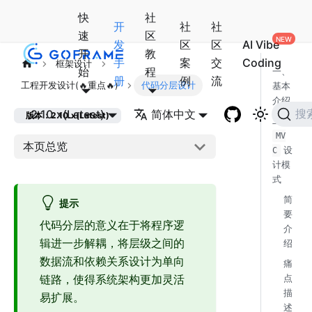
快
社
开
社
社
速
区
发
区
区
AI Vibe
开
教
手
案
交
Coding
框架设计
始
程
一、
册
例
流
工程开发设计(🔥重点🔥)
代码分层设计
基本
介绍
2.10.x(Latest)
简体中文
搜
版本：2.10.x(Latest)
二、
MV
本页总览
设
C
计模
式
简
提示
要
代码分层的意义在于将程序逻
介
辑进一步解耦，将层级之间的
绍
数据流和依赖关系设计为单向
痛
链路，使得系统架构更加灵活
点
描
易扩展。
述