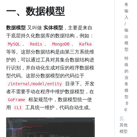
务
一、数据模型
输
入
/
数据模型
又叫做
实体模型
，主要是来自
输
于底层持久化数据库的数据结构，例如：
出
、
、
、
模
MySQL
Redis
MongoDB
Kafka
型
等等。这部分数据结构是由第三方系统维
特
护的，可以通过工具对其集合数据结构进
殊
行识别，并自动化生成对应的程序数据模
的
型代码。这部分数据模型的代码位于
业
目录下。开发
/internal/model/entity
务
模
者不需要手动在程序中维护数据模型，在
型
框架规范中，数据模型统一使
GoFrame
D
用
工具统一维护，代码自动生成。
CLI
O
三、
其他
模型