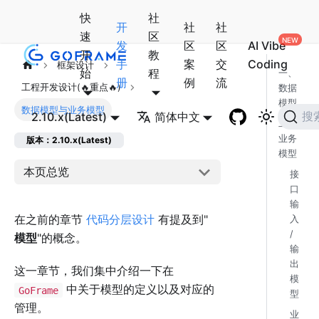
快
社
开
社
社
速
区
发
区
区
AI Vibe
开
教
手
案
交
Coding
框架设计
始
程
一、
册
例
流
工程开发设计(🔥重点🔥)
数据
模型
数据模型与业务模型
2.10.x(Latest)
简体中文
搜
二、
业务
版本：2.10.x(Latest)
模型
本页总览
接
口
输
在之前的章节
代码分层设计
有提及到"
入
/
模型
"的概念。
输
出
这一章节，我们集中介绍一下在
模
中关于模型的定义以及对应的
GoFrame
型
管理。
业