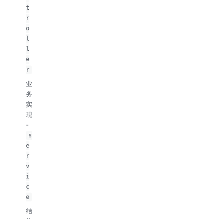
t
r
o
l
l
e
r
业
务
实
现
-
s
e
r
v
i
c
e
结