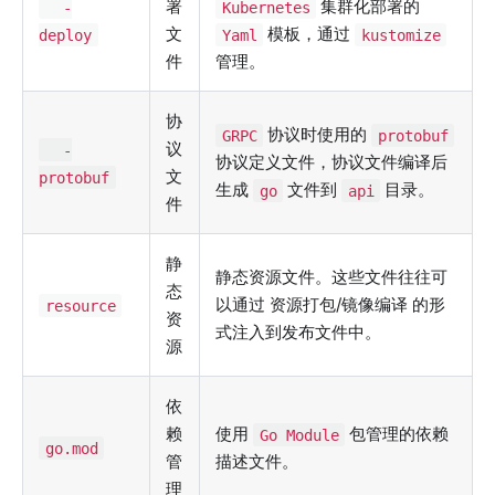
署
集群化部署的
-
Kubernetes
文
模板，通过
deploy
Yaml
kustomize
件
管理。
协
协议时使用的
GRPC
protobuf
议
-
协议定义文件，协议文件编译后
文
protobuf
生成
文件到
目录。
go
api
件
静
静态资源文件。这些文件往往可
态
以通过 资源打包/镜像编译 的形
resource
资
式注入到发布文件中。
源
依
赖
使用
包管理的依赖
Go Module
go.mod
管
描述文件。
理