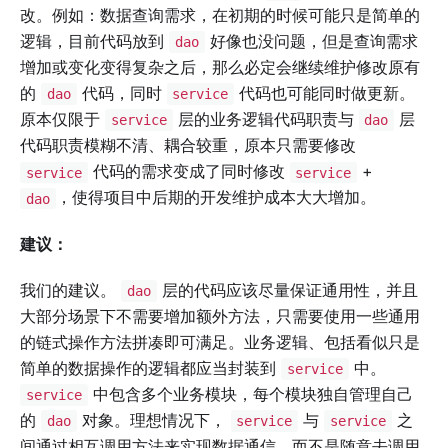
改。例如：数据查询需求，在初期的时候可能只是简单的
逻辑，目前代码放到
好像也没问题，但是查询需求
dao
增加或变化变得复杂之后，那么必定会继续维护修改原有
的
代码，同时
代码也可能同时做更新。
dao
service
原本仅限于
层的业务逻辑代码职责与
层
service
dao
代码职责模糊不清、耦合较重，原本只需要修改
代码的需求变成了同时修改
+
service
service
，使得项目中后期的开发维护成本大大增加。
dao
建议：
我们的建议。
层的代码应该尽量保证通用性，并且
dao
大部分场景下不需要增加额外方法，只需要使用一些通用
的链式操作方法拼凑即可满足。业务逻辑、包括看似只是
简单的数据操作的逻辑都应当封装到
中。
service
中包含多个业务模块，每个模块独自管理自己
service
的
对象。理想情况下，
与
之
dao
service
service
间通过相互调用方法来实现数据通信，而不是随意去调用