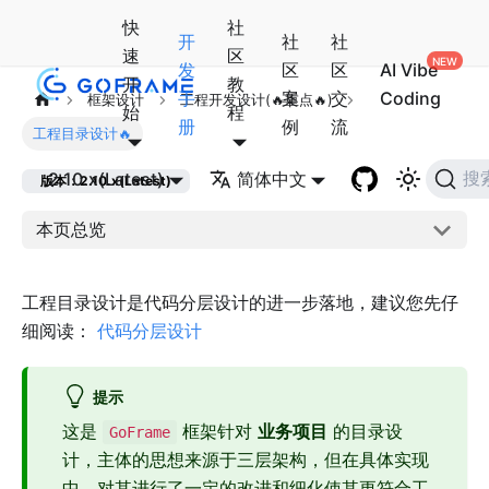
快
社
开
社
社
速
区
发
区
区
AI Vibe
开
教
手
案
交
Coding
框架设计
工程开发设计(🔥重点🔥)
始
程
册
例
流
工程目录设计🔥
2.10.x(Latest)
简体中文
搜
版本：2.10.x(Latest)
本页总览
工程目录设计是代码分层设计的进一步落地，建议您先仔
细阅读：
代码分层设计
提示
这是
框架针对
业务项目
的目录设
GoFrame
计，主体的思想来源于三层架构，但在具体实现
中，对其进行了一定的改进和细化使其更符合工