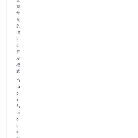
支
持
常
见
的
M
V
C
开
发
模
式
当
a
p
i
与
m
o
d
e