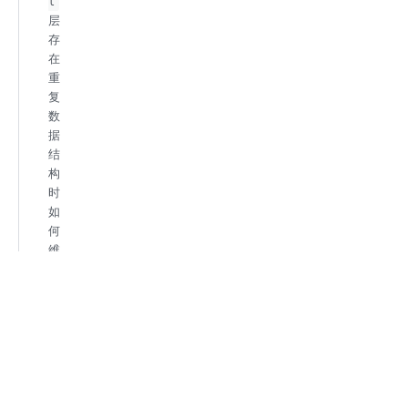
l
层
存
在
重
复
数
据
结
构
时
如
何
维
护
如
何
清
晰
界
定