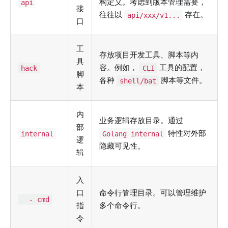
构定义。考虑到版本管理需要，
api
接
往往以
存在。
api/xxx/v1...
口
工
存放项目开发工具、脚本等内
具
容。例如，
工具的配置，
hack
CLI
脚
各种
脚本等文件。
shell/bat
本
内
业务逻辑存放目录。通过
部
特性对外部
internal
Golang internal
逻
隐藏可见性。
辑
入
口
命令行管理目录。可以管理维护
- cmd
指
多个命令行。
令