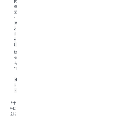
构
模
型
-
m
o
d
e
l
数
据
访
问
-
d
a
o
二、
请求
分层
流转