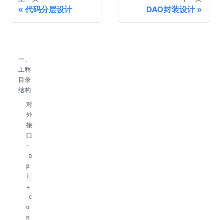
代码分层设计
DAO封装设计
一、
工程
目录
结构
对
外
接
口
-
a
p
i
+
c
o
n