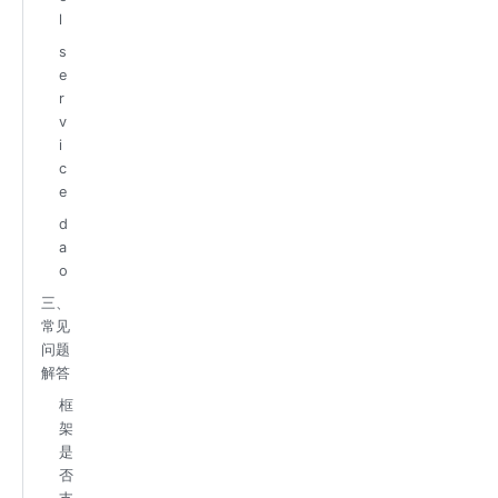
l
s
e
r
v
i
c
e
d
a
o
三、
常见
问题
解答
框
架
是
否