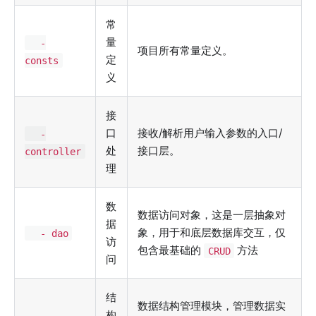
常
量
-
项目所有常量定义。
定
consts
义
接
口
接收/解析用户输入参数的入口/
-
处
接口层。
controller
理
数
数据访问对象，这是一层抽象对
据
象，用于和底层数据库交互，仅
- dao
访
包含最基础的
方法
CRUD
问
结
数据结构管理模块，管理数据实
构