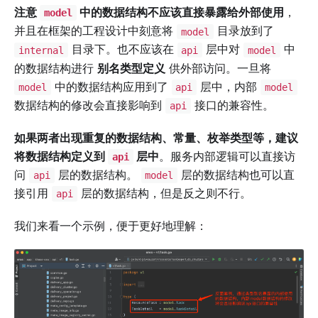
注意
中的数据结构不应该直接暴露给外部使用
，
model
并且在框架的工程设计中刻意将
目录放到了
model
目录下。也不应该在
层中对
中
internal
api
model
的数据结构进行
别名类型定义
供外部访问。一旦将
中的数据结构应用到了
层中，内部
model
api
model
数据结构的修改会直接影响到
接口的兼容性。
api
如果两者出现重复的数据结构、常量、枚举类型等，建议
将数据结构定义到
层中
。服务内部逻辑可以直接访
api
问
层的数据结构。
层的数据结构也可以直
api
model
接引用
层的数据结构，但是反之则不行。
api
我们来看一个示例，便于更好地理解：