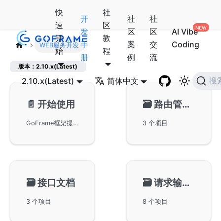
快
社
开
社
社
速
区
发
区
区
AI Vibe
开
教
手
案
交
Coding
WEB服务开发
始
程
册
例
流
版本：2.10.x(Latest)
2.10.x(Latest)
简体中文
搜
📄️
开始使用
🗃️
路由管理🔥
GoFrame框架提供强大的WebServer，由ghttp模块实现，涵盖路由、会话管理、缓存等功能。支持多端口监听、域名绑定、多实例运行，提供便捷的配置管理及服务器平滑重启能力，为开发者提供模块化和灵活性支持，为用户提供可靠的HTTP和HTTPS服务。
3 个项目
🗃️
接口文档
🗃️
请求输入🔥
3 个项目
8 个项目