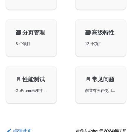
🗃️
分页管理
🗃️
高级特性
5 个项目
12 个项目
📄️
性能测试
📄️
常见问题
GoFrame框架中HTTP Server组件的性能测试。GoFrame框架以其模块化和低耦合的设计理念，为开发者提供了强大的基础开发环境。本文通过中立的第三方性能测试报告，展示了HTTP Server的实际性能表现，帮助开发者更好地理解和评估GoFrame框架的能力及优越性。
解答有关在使用GoFrame框架时服务端频繁出现context cancel错误的常见问题。该错误通常是由于客户端主动取消请求引起的，文中介绍了一种通过自定义中间件来处理此问题的方法，使服务端能够忽略客户端的取消请求并继续执行。
编辑此页
最后
由
John
于
2024年11月