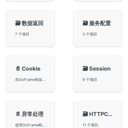
🗃️
数据返回
🗃️
服务配置
7 个项目
3 个项目
📄️
Cookie
🗃️
Session
在GoFrame框架中使用Cookie进行会话管理。通过ghttp.Request对象，开发者可以轻松获取、设置和删除Cookie。还讨论了SessionId的获取和设置，Cookie的过期时间处理，以及在控制器中继承和使用会话对象的简易方法。这些功能为Web开发者提供了强大的工具来管理用户会话，确保Web应用的灵活性和应变能力。
6 个项目
📄️
异常处理
🗃️
HTTPClient
使用GoFrame框架中进行HTTP请求异常处理的策略。当请求过程中产生异常时，GoFrame会自动捕获panic，避免进程崩溃，并记录到日志文件中。开发者可以通过自定义中间件进行异常捕获和处理，同时可以获取详细的异常堆栈信息，更加有效地定位问题。本文还提供了多个代码示例，帮助读者理解异常处理的正确用法。
11 个项目