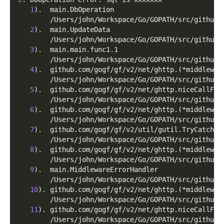
1
)
.  main.DbOperation
        /Users/john/Workspace/Go/GOPATH/src/github.
2
)
.  main.UpdateData
        /Users/john/Workspace/Go/GOPATH/src/github.
3
)
.  main.main.func1.1
        /Users/john/Workspace/Go/GOPATH/src/github.
4
)
.  github.com/gogf/gf/v2/net/ghttp.
(
*middlewar
        /Users/john/Workspace/Go/GOPATH/src/github.
5
)
.  github.com/gogf/gf/v2/net/ghttp.niceCallFun
        /Users/john/Workspace/Go/GOPATH/src/github.
6
)
.  github.com/gogf/gf/v2/net/ghttp.
(
*middlewar
        /Users/john/Workspace/Go/GOPATH/src/github.
7
)
.  github.com/gogf/gf/v2/util/gutil.TryCatch
        /Users/john/Workspace/Go/GOPATH/src/github.
8
)
.  github.com/gogf/gf/v2/net/ghttp.
(
*middlewar
        /Users/john/Workspace/Go/GOPATH/src/github.
9
)
.  main.MiddlewareErrorHandler
        /Users/john/Workspace/Go/GOPATH/src/github.
10
)
. github.com/gogf/gf/v2/net/ghttp.
(
*middlewar
        /Users/john/Workspace/Go/GOPATH/src/github.
11
)
. github.com/gogf/gf/v2/net/ghttp.niceCallFun
        /Users/john/Workspace/Go/GOPATH/src/github.