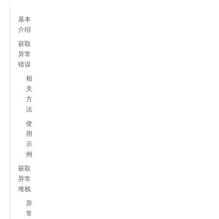
基本
介绍
获取
异常
错误
相
关
方
法
使
用
示
例
获取
异常
堆栈
异
常