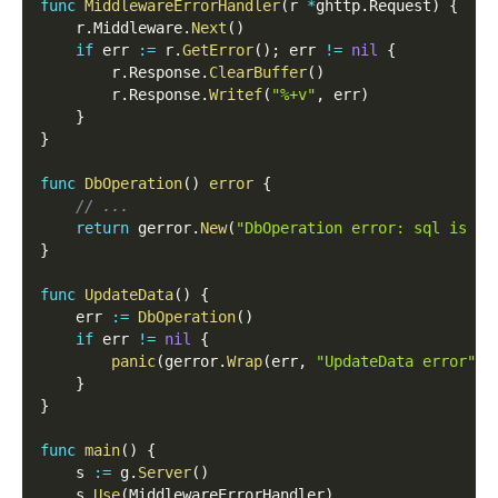
func
MiddlewareErrorHandler
(
r 
*
ghttp
.
Request
)
{
    r
.
Middleware
.
Next
(
)
if
 err 
:=
 r
.
GetError
(
)
;
 err 
!=
nil
{
        r
.
Response
.
ClearBuffer
(
)
        r
.
Response
.
Writef
(
"%+v"
,
 err
)
}
}
func
DbOperation
(
)
error
{
// ...
return
 gerror
.
New
(
"DbOperation error: sql is xx
}
func
UpdateData
(
)
{
    err 
:=
DbOperation
(
)
if
 err 
!=
nil
{
panic
(
gerror
.
Wrap
(
err
,
"UpdateData error"
)
)
}
}
func
main
(
)
{
    s 
:=
 g
.
Server
(
)
    s
.
Use
(
MiddlewareErrorHandler
)