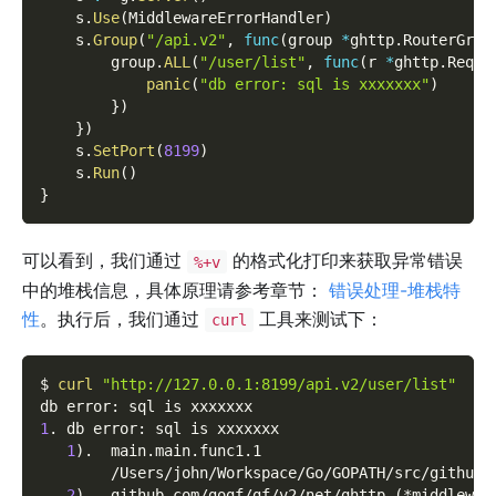
    s
.
Use
(
MiddlewareErrorHandler
)
    s
.
Group
(
"/api.v2"
,
func
(
group 
*
ghttp
.
RouterGrou
        group
.
ALL
(
"/user/list"
,
func
(
r 
*
ghttp
.
Reque
panic
(
"db error: sql is xxxxxxx"
)
}
)
}
)
    s
.
SetPort
(
8199
)
    s
.
Run
(
)
}
可以看到，我们通过
的格式化打印来获取异常错误
%+v
中的堆栈信息，具体原理请参考章节：
错误处理-堆栈特
性
。执行后，我们通过
工具来测试下：
curl
$ 
curl
"http://127.0.0.1:8199/api.v2/user/list"
db error: sql is xxxxxxx
1
. db error: sql is xxxxxxx
1
)
.  main.main.func1.1
        /Users/john/Workspace/Go/GOPATH/src/github.
2
)
.  github.com/gogf/gf/v2/net/ghttp.
(
*middlewar