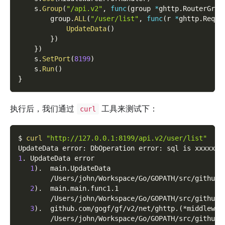
    s
.
Group
(
"/api.v2"
,
func
(
group 
*
ghttp
.
RouterGrou
        group
.
ALL
(
"/user/list"
,
func
(
r 
*
ghttp
.
Reque
UpdateData
(
)
}
)
}
)
    s
.
SetPort
(
8199
)
    s
.
Run
(
)
}
执行后，我们通过
工具来测试下：
curl
$ 
curl
"http://127.0.0.1:8199/api.v2/user/list"
UpdateData error: DbOperation error: sql is xxxxxxx
1
. UpdateData error
1
)
.  main.UpdateData
        /Users/john/Workspace/Go/GOPATH/src/github.
2
)
.  main.main.func1.1
        /Users/john/Workspace/Go/GOPATH/src/github.
3
)
.  github.com/gogf/gf/v2/net/ghttp.
(
*middlewar
        /Users/john/Workspace/Go/GOPATH/src/github.