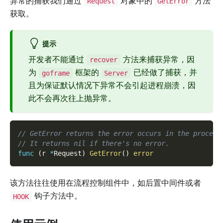
异常的捕获我们通过
对象中的
方法
Request
GetError
获取。
提示
开发者不能通过
方法来捕获异常，因
recover
为
框架的
已经做了捕获，并
goframe
Server
且为保证默认情况下异常不会引起进程崩溃，因
此不会再次往上抛异常。
// GetError returns the error occurs in the procedu
// It returns nil if there's no error.
func
(
r 
*
Request
)
GetError
(
)
error
该方法往往使用在流程控制组件中，如后置中间件或者
钩子方法中。
HOOK