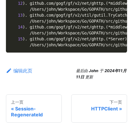
12
)
. github.com/gogf/gf/v2/net/ghttp.
(
*middlewar
        /Users/john/Workspace/Go/GOPATH/src/github.
13
)
. github.com/gogf/gf/v2/util/gutil.TryCatch
        /Users/john/Workspace/Go/GOPATH/src/github.
14
)
. github.com/gogf/gf/v2/net/ghttp.
(
*middlewar
        /Users/john/Workspace/Go/GOPATH/src/github.
15
)
. github.com/gogf/gf/v2/net/ghttp.
(
*Server
)
.S
        /Users/john/Workspace/Go/GOPATH/src/github.
编辑此页
最后
由
John
于
2024年11月
11日
更新
上一页
下一页
Session-
HTTPClient
RegenerateId