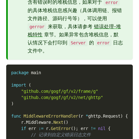
含有错误时的堆栈信息，如果对于
error
的具体堆栈信息感兴趣（具体调用链、报错
文件路径、源码行号等），可以使用
来获取，具体请参考
错误处理-堆
gerror
栈特性
章节。如果异常包含堆栈信息，默
认情况下会打印到
的
日志
Server
error
文件中。
package
 main
import
(
"github.com/gogf/gf/v2/frame/g"
"github.com/gogf/gf/v2/net/ghttp"
)
func
MiddlewareErrorHandler
(
r 
*
ghttp
.
Request
)
{
    r
.
Middleware
.
Next
(
)
if
 err 
:=
 r
.
GetError
(
)
;
 err 
!=
nil
{
// 记录到自定义错误日志文件