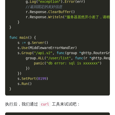
        g
.
Log
(
"exception"
)
.
Error
(
err
)
//返回固定的友好信息
        r
.
Response
.
ClearBuffer
(
)
        r
.
Response
.
Writeln
(
"服务器居然开小差了，请稍后
}
}
func
main
(
)
{
    s 
:=
 g
.
Server
(
)
    s
.
Use
(
MiddlewareErrorHandler
)
    s
.
Group
(
"/api.v2"
,
func
(
group 
*
ghttp
.
RouterGrou
        group
.
ALL
(
"/user/list"
,
func
(
r 
*
ghttp
.
Reque
panic
(
"db error: sql is xxxxxxx"
)
}
)
}
)
    s
.
SetPort
(
8199
)
    s
.
Run
(
)
}
执行后，我们通过
工具来试试吧：
curl