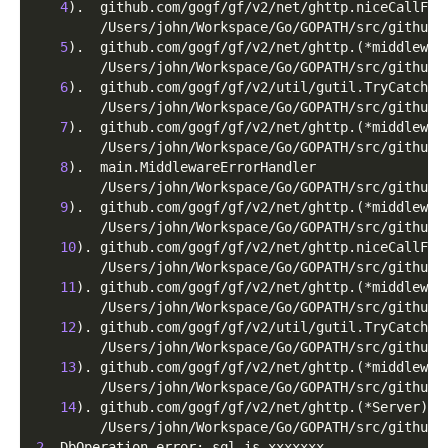
4
)
.  github.com/gogf/gf/v2/net/ghttp.niceCallFun
        /Users/john/Workspace/Go/GOPATH/src/github.
5
)
.  github.com/gogf/gf/v2/net/ghttp.
(
*middlewar
        /Users/john/Workspace/Go/GOPATH/src/github.
6
)
.  github.com/gogf/gf/v2/util/gutil.TryCatch
        /Users/john/Workspace/Go/GOPATH/src/github.
7
)
.  github.com/gogf/gf/v2/net/ghttp.
(
*middlewar
        /Users/john/Workspace/Go/GOPATH/src/github.
8
)
.  main.MiddlewareErrorHandler
        /Users/john/Workspace/Go/GOPATH/src/github.
9
)
.  github.com/gogf/gf/v2/net/ghttp.
(
*middlewar
        /Users/john/Workspace/Go/GOPATH/src/github.
10
)
. github.com/gogf/gf/v2/net/ghttp.niceCallFun
        /Users/john/Workspace/Go/GOPATH/src/github.
11
)
. github.com/gogf/gf/v2/net/ghttp.
(
*middlewar
        /Users/john/Workspace/Go/GOPATH/src/github.
12
)
. github.com/gogf/gf/v2/util/gutil.TryCatch
        /Users/john/Workspace/Go/GOPATH/src/github.
13
)
. github.com/gogf/gf/v2/net/ghttp.
(
*middlewar
        /Users/john/Workspace/Go/GOPATH/src/github.
14
)
. github.com/gogf/gf/v2/net/ghttp.
(
*Server
)
.S
        /Users/john/Workspace/Go/GOPATH/src/github.
2
. DbOperation error: sql is xxxxxxx