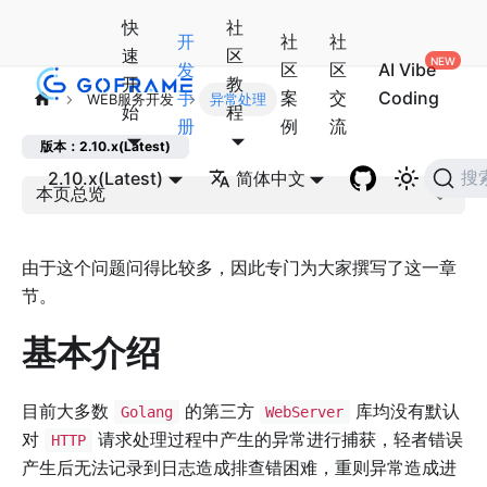
快
社
开
社
社
速
区
发
区
区
AI Vibe
开
教
手
案
交
Coding
WEB服务开发
异常处理
始
程
册
例
流
版本：2.10.x(Latest)
2.10.x(Latest)
简体中文
搜
本页总览
由于这个问题问得比较多，因此专门为大家撰写了这一章
节。
基本介绍
目前大多数
的第三方
库均没有默认
Golang
WebServer
对
请求处理过程中产生的异常进行捕获，轻者错误
HTTP
产生后无法记录到日志造成排查错困难，重则异常造成进