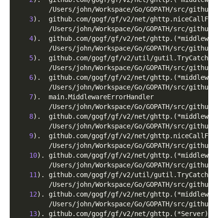
        /Users/john/Workspace/Go/GOPATH/src/github.
3
)
.  github.com/gogf/gf/v2/net/ghttp.niceCallFun
        /Users/john/Workspace/Go/GOPATH/src/github.
4
)
.  github.com/gogf/gf/v2/net/ghttp.
(
*middlewar
        /Users/john/Workspace/Go/GOPATH/src/github.
5
)
.  github.com/gogf/gf/v2/util/gutil.TryCatch
        /Users/john/Workspace/Go/GOPATH/src/github.
6
)
.  github.com/gogf/gf/v2/net/ghttp.
(
*middlewar
        /Users/john/Workspace/Go/GOPATH/src/github.
7
)
.  main.MiddlewareErrorHandler
        /Users/john/Workspace/Go/GOPATH/src/github.
8
)
.  github.com/gogf/gf/v2/net/ghttp.
(
*middlewar
        /Users/john/Workspace/Go/GOPATH/src/github.
9
)
.  github.com/gogf/gf/v2/net/ghttp.niceCallFun
        /Users/john/Workspace/Go/GOPATH/src/github.
10
)
. github.com/gogf/gf/v2/net/ghttp.
(
*middlewar
        /Users/john/Workspace/Go/GOPATH/src/github.
11
)
. github.com/gogf/gf/v2/util/gutil.TryCatch
        /Users/john/Workspace/Go/GOPATH/src/github.
12
)
. github.com/gogf/gf/v2/net/ghttp.
(
*middlewar
        /Users/john/Workspace/Go/GOPATH/src/github.
13
)
. github.com/gogf/gf/v2/net/ghttp.
(
*Server
)
.S