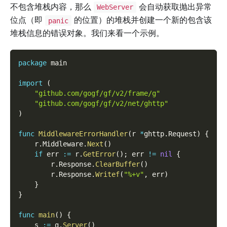
不包含堆栈内容，那么
会自动获取抛出异常
WebServer
位点（即
的位置）的堆栈并创建一个新的包含该
panic
堆栈信息的错误对象。我们来看一个示例。
package
 main
import
(
"github.com/gogf/gf/v2/frame/g"
"github.com/gogf/gf/v2/net/ghttp"
)
func
MiddlewareErrorHandler
(
r 
*
ghttp
.
Request
)
{
    r
.
Middleware
.
Next
(
)
if
 err 
:=
 r
.
GetError
(
)
;
 err 
!=
nil
{
        r
.
Response
.
ClearBuffer
(
)
        r
.
Response
.
Writef
(
"%+v"
,
 err
)
}
}
func
main
(
)
{
    s 
:=
 g
.
Server
(
)