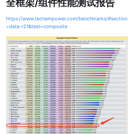
全框架/组件性能测试报告
https://www.techempower.com/benchmarks/#section
=data-r21&test=composite