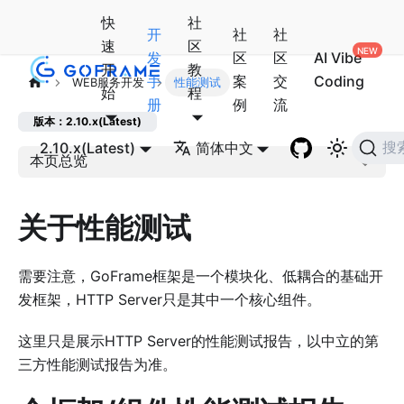
快
社
开
社
社
速
区
发
区
区
AI Vibe
开
教
手
案
交
Coding
WEB服务开发
性能测试
始
程
册
例
流
版本：2.10.x(Latest)
2.10.x(Latest)
简体中文
搜
本页总览
关于性能测试
需要注意，GoFrame框架是一个模块化、低耦合的基础开
发框架，HTTP Server只是其中一个核心组件。
这里只是展示HTTP Server的性能测试报告，以中立的第
三方性能测试报告为准。