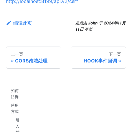
http://localhost:8199/api.v2/csrf
编辑此页
最后
由
John
于
2024年11月
11日
更新
上一页
下一页
CORS跨域处理
HOOK事件回调
如何
防御
使用
方式
引
入