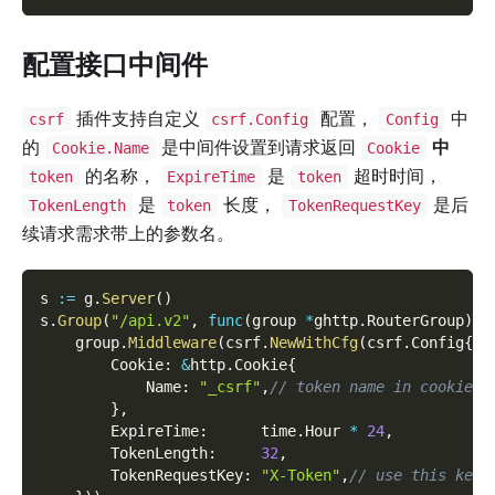
配置接口中间件
插件支持自定义
配置，
中
csrf
csrf.Config
Config
的
是中间件设置到请求返回
中
Cookie.Name
Cookie
的名称，
是
超时时间，
token
ExpireTime
token
是
长度，
是后
TokenLength
token
TokenRequestKey
续请求需求带上的参数名。
s 
:=
 g
.
Server
(
)
s
.
Group
(
"/api.v2"
,
func
(
group 
*
ghttp
.
RouterGroup
)
{
    group
.
Middleware
(
csrf
.
NewWithCfg
(
csrf
.
Config
{
        Cookie
:
&
http
.
Cookie
{
            Name
:
"_csrf"
,
// token name in cookie
}
,
        ExpireTime
:
      time
.
Hour 
*
24
,
        TokenLength
:
32
,
        TokenRequestKey
:
"X-Token"
,
// use this key 