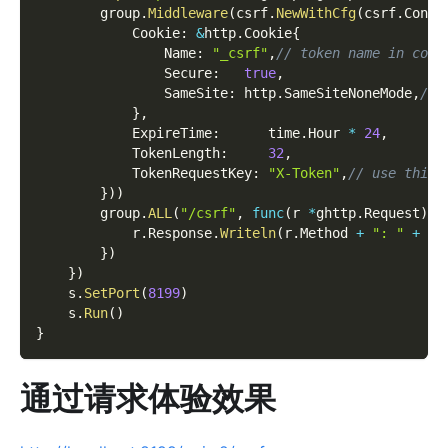
        group
.
Middleware
(
csrf
.
NewWithCfg
(
csrf
.
Confi
            Cookie
:
&
http
.
Cookie
{
                Name
:
"_csrf"
,
// token name in cook
                Secure
:
true
,
                SameSite
:
 http
.
SameSiteNoneMode
,
// 
}
,
            ExpireTime
:
      time
.
Hour 
*
24
,
            TokenLength
:
32
,
            TokenRequestKey
:
"X-Token"
,
// use this 
}
)
)
        group
.
ALL
(
"/csrf"
,
func
(
r 
*
ghttp
.
Request
)
{
            r
.
Response
.
Writeln
(
r
.
Method 
+
": "
+
 r
.
}
)
}
)
    s
.
SetPort
(
8199
)
    s
.
Run
(
)
}
通过请求体验效果