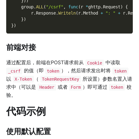
}
)
)
    group
.
ALL
(
"/csrf"
,
func
(
r 
*
ghttp
.
Request
)
{
        r
.
Response
.
Writeln
(
r
.
Method 
+
": "
+
 r
.
Requ
}
)
}
)
前端对接
通过配置后，前端在POST请求前从
中读取
Cookie
的值（即
），然后请求发出时将
_csrf
token
token
以
（
所设置）参数名置入请
X-Token
TokenRequestKey
求中（可以是
或者
）即可通过
校
Header
Form
token
验。
代码示例
使用默认配置