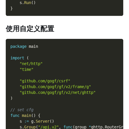
    s
.
Run
(
)
}
使用自定义配置
package
 main
import
(
"net/http"
"time"
"github.com/gogf/csrf"
"github.com/gogf/gf/v2/frame/g"
"github.com/gogf/gf/v2/net/ghttp"
)
// set cfg
func
main
(
)
{
    s 
:=
 g
.
Server
(
)
    s
.
Group
(
"/api.v2"
,
func
(
group 
*
ghttp
.
RouterGrou