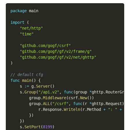
package
 main
import
(
"net/http"
"time"
"github.com/gogf/csrf"
"github.com/gogf/gf/v2/frame/g"
"github.com/gogf/gf/v2/net/ghttp"
)
// default cfg
func
main
(
)
{
    s 
:=
 g
.
Server
(
)
    s
.
Group
(
"/api.v2"
,
func
(
group 
*
ghttp
.
RouterGrou
        group
.
Middleware
(
csrf
.
New
(
)
)
        group
.
ALL
(
"/csrf"
,
func
(
r 
*
ghttp
.
Request
)
{
            r
.
Response
.
Writeln
(
r
.
Method 
+
": "
+
 r
.
}
)
}
)
    s
.
SetPort
(
8199
)