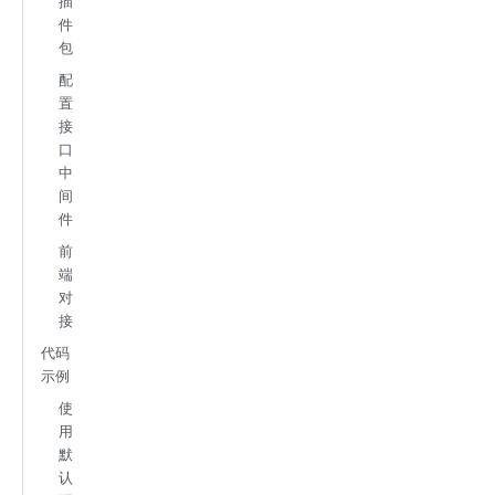
插
件
包
配
置
接
口
中
间
件
前
端
对
接
代码
示例
使
用
默
认