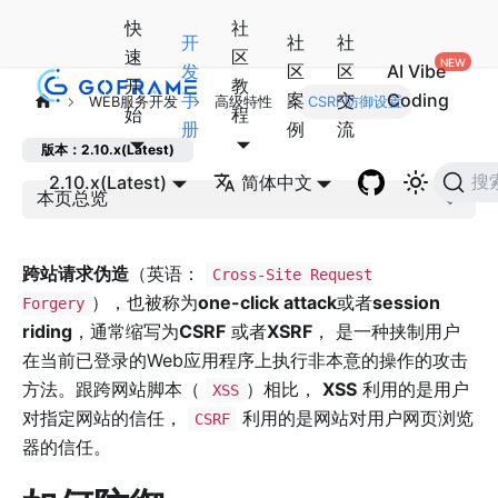
快
社
开
社
社
速
区
发
区
区
AI Vibe
开
教
手
案
交
Coding
WEB服务开发
高级特性
CSRF防御设置
始
程
册
例
流
版本：2.10.x(Latest)
2.10.x(Latest)
简体中文
搜
本页总览
跨站请求伪造
（英语：
Cross-Site Request
），也被称为
one-click attack
或者
session
Forgery
riding
，通常缩写为
CSRF
或者
XSRF
， 是一种挟制用户
在当前已登录的Web应用程序上执行非本意的操作的攻击
方法。跟跨网站脚本（
）相比，
XSS
利用的是用户
XSS
对指定网站的信任，
利用的是网站对用户网页浏览
CSRF
器的信任。