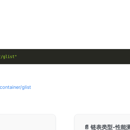
r/glist"
ontainer/glist
📄️
链表类型-性能