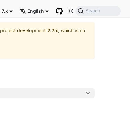
.7.x
English
Search
t project development
2.7.x
, which is no