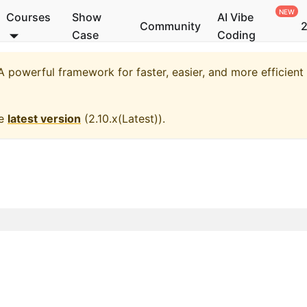
Courses
Show
AI Vibe
Community
2
Case
Coding
 powerful framework for faster, easier, and more efficien
he
latest version
(
2.10.x(Latest)
).