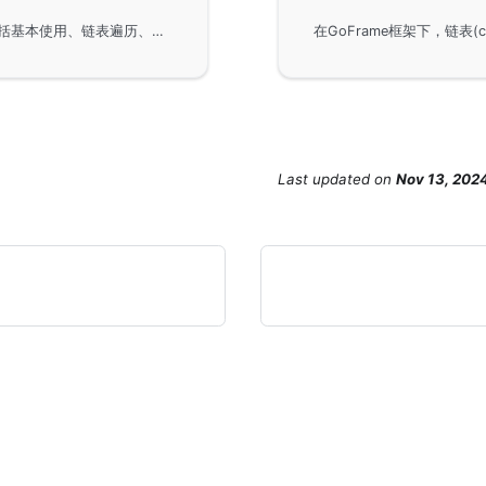
使用GoFrame框架中的glist容器进行链表操作，包括基本使用、链表遍历、元素入栈与出栈、插入与移动操作、串联与移除操作以及JSON序列化反序列化。示例代码展示了在非并发安全与并发安全场景下的不同操作，帮助理解Go语言中链表的应用。
Last updated
on
Nov 13, 202