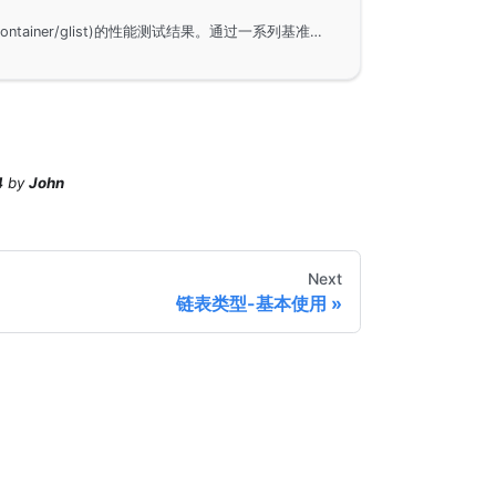
在GoFrame框架下，链表(container/glist)的性能测试结果。通过一系列基准测试，包括PushBack、PushFront、Len、PopFront和PopBack，评估了链表操作的效率和性能，以帮助开发者优化代码性能。
4
by
John
Next
链表类型-基本使用