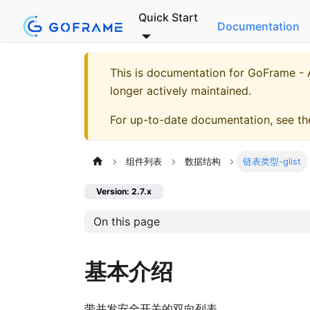
Quick Start
Documentation
This is documentation for
GoFrame - A
longer actively maintained.
For up-to-date documentation, see t
组件列表
数据结构
链表类型-glist
Version: 2.7.x
On this page
基本介绍
带并发安全开关的双向列表。