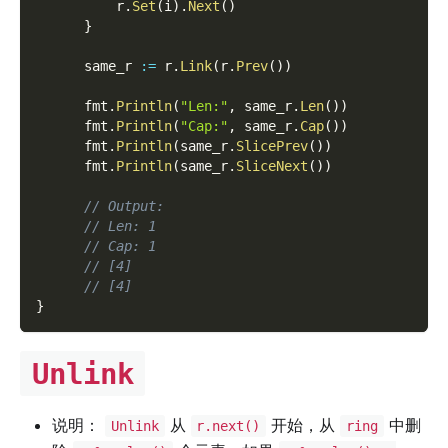
          r
.
Set
(
i
)
.
Next
(
)
}
      same_r 
:=
 r
.
Link
(
r
.
Prev
(
)
)
      fmt
.
Println
(
"Len:"
,
 same_r
.
Len
(
)
)
      fmt
.
Println
(
"Cap:"
,
 same_r
.
Cap
(
)
)
      fmt
.
Println
(
same_r
.
SlicePrev
(
)
)
      fmt
.
Println
(
same_r
.
SliceNext
(
)
)
// Output:
// Len: 1
// Cap: 1
// [4]
// [4]
}
Unlink
说明：
从
开始，从
中删
Unlink
r.next()
ring