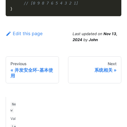
// [0 9 8 7 6 5 4 3 2 1]
}
Edit this page
Last updated
on
Nov 13,
2024
by
John
Previous
Next
并发安全环-基本使
系统相关
用
Ne
w
Val
Le