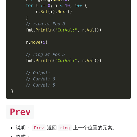
for
 i 
:=
0
;
 i 
<
10
;
 i
++
{
          r
.
Set
(
i
)
.
Next
(
)
}
// ring at Pos 0
      fmt
.
Println
(
"CurVal:"
,
 r
.
Val
(
)
)
      r
.
Move
(
5
)
// ring at Pos 5
      fmt
.
Println
(
"CurVal:"
,
 r
.
Val
(
)
)
// Output:
// CurVal: 0
// CurVal: 5
}
Prev
说明：
返回
上一个位置的元素。
Prev
ring
格式：