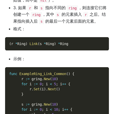
始值，而不是
）。
nil
3. 如果
和
指向不同的
，则连接它们将
r
s
ring
创建一个
，其中
的元素插入
之后。结
ring
s
r
果指向插入后
的最后一个元素后面的元素。
s
格式：
(
r 
*
Ring
)
Link
(
s 
*
Ring
)
*
Ring
示例：
func
ExampleRing_Link_Common
(
)
{
      r 
:=
 gring
.
New
(
10
)
for
 i 
:=
0
;
 i 
<
5
;
 i
++
{
          r
.
Set
(
i
)
.
Next
(
)
}
      s 
:=
 gring
.
New
(
10
)
for
 i 
:=
0
;
 i 
<
10
;
 i
++
{