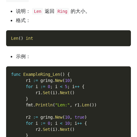
说明：
返回
的大小。
Len
Ring
格式：
Len
(
)
int
示例：
func
ExampleRing_Len
(
)
{
      r1 
:=
 gring
.
New
(
10
)
for
 i 
:=
0
;
 i 
<
5
;
 i
++
{
          r1
.
Set
(
i
)
.
Next
(
)
}
      fmt
.
Println
(
"Len:"
,
 r1
.
Len
(
)
)
      r2 
:=
 gring
.
New
(
10
,
true
)
for
 i 
:=
0
;
 i 
<
10
;
 i
++
{
          r2
.
Set
(
i
)
.
Next
(
)
}