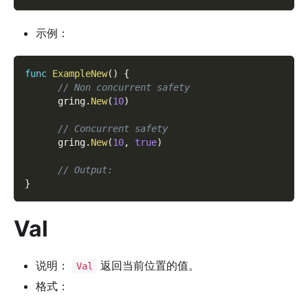
示例：
func
ExampleNew
(
)
{
// Non concurrent safety
      gring
.
New
(
10
)
// Concurrent safety
      gring
.
New
(
10
,
true
)
// Output:
}
Val
说明：
返回当前位置的值。
Val
格式：