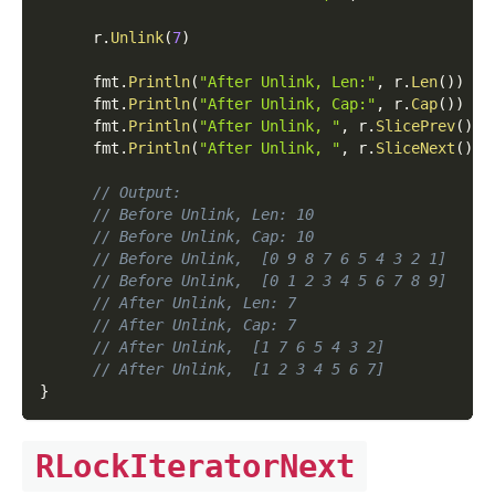
      r
.
Unlink
(
7
)
      fmt
.
Println
(
"After Unlink, Len:"
,
 r
.
Len
(
)
)
      fmt
.
Println
(
"After Unlink, Cap:"
,
 r
.
Cap
(
)
)
      fmt
.
Println
(
"After Unlink, "
,
 r
.
SlicePrev
(
)
)
      fmt
.
Println
(
"After Unlink, "
,
 r
.
SliceNext
(
)
)
// Output:
// Before Unlink, Len: 10
// Before Unlink, Cap: 10
// Before Unlink,  [0 9 8 7 6 5 4 3 2 1]
// Before Unlink,  [0 1 2 3 4 5 6 7 8 9]
// After Unlink, Len: 7
// After Unlink, Cap: 7
// After Unlink,  [1 7 6 5 4 3 2]
// After Unlink,  [1 2 3 4 5 6 7]
}
RLockIteratorNext