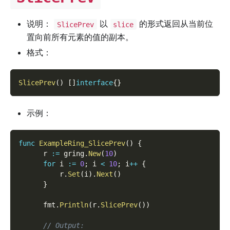
说明：
以
的形式返回从当前位
SlicePrev
slice
置向前所有元素的值的副本。
格式：
SlicePrev
(
)
[
]
interface
{
}
示例：
func
ExampleRing_SlicePrev
(
)
{
      r 
:=
 gring
.
New
(
10
)
for
 i 
:=
0
;
 i 
<
10
;
 i
++
{
          r
.
Set
(
i
)
.
Next
(
)
}
      fmt
.
Println
(
r
.
SlicePrev
(
)
)
// Output: