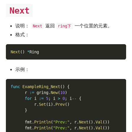
Next
说明：
返回
一个位置的元素。
Next
ring下
格式：
Next
(
)
*
Ring
示例：
func
ExampleRing_Next
(
)
{
      r 
:=
 gring
.
New
(
10
)
for
 i 
:=
5
;
 i 
>
0
;
 i
--
{
          r
.
Set
(
i
)
.
Prev
(
)
}
      fmt
.
Println
(
"Prev:"
,
 r
.
Next
(
)
.
Val
(
)
)
      fmt
.
Println
(
"Prev:"
,
 r
.
Next
(
)
.
Val
(
)
)