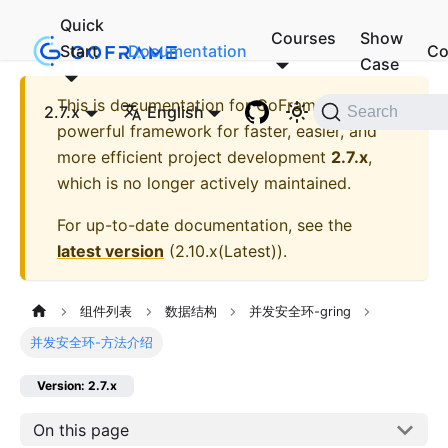
Quick
Courses
Show
Start
Documentation
Co
Case
This is documentation for
GoFrame - A
2.7.x
English
Search
powerful framework for faster, easier, and
more efficient project development
2.7.x
,
which is no longer actively maintained.
For up-to-date documentation, see the
latest version
(
2.10.x(Latest)
).
组件列表
数据结构
并发安全环-gring
并发安全环-方法介绍
Version: 2.7.x
On this page