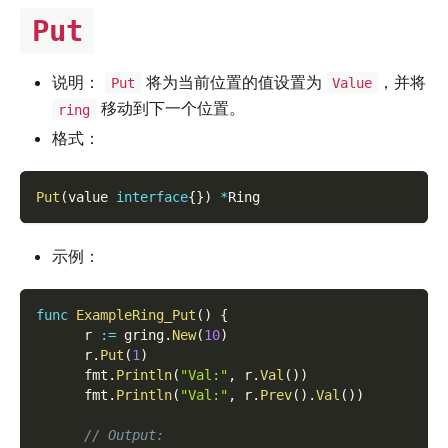
Put
说明：
将为当前位置的值设置为
，并将
Put
Value
移动到下一个位置。
ring
格式：
Put
(
value 
interface
{
}
)
*
Ring
示例：
func
ExampleRing_Put
(
)
{
      r 
:=
 gring
.
New
(
10
)
      r
.
Put
(
1
)
      fmt
.
Println
(
"Val:"
,
 r
.
Val
(
)
)
      fmt
.
Println
(
"Val:"
,
 r
.
Prev
(
)
.
Val
(
)
)
// Output: