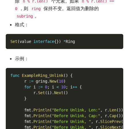
除
个元素。如果
n % r.len()
n % r.len() ==
，则
保持不变。返回值为删除的
0
ring
。
subring
格式：
Set
(
value 
interface
{
}
)
*
Ring
示例：
func
ExampleRing_Unlink
(
)
{
      r 
:=
 gring
.
New
(
10
)
for
 i 
:=
0
;
 i 
<
10
;
 i
++
{
          r
.
Set
(
i
)
.
Next
(
)
}
      fmt
.
Println
(
"Before Unlink, Len:"
,
 r
.
Len
(
)
)
      fmt
.
Println
(
"Before Unlink, Cap:"
,
 r
.
Cap
(
)
)
      fmt
.
Println
(
"Before Unlink, "
,
 r
.
SlicePrev
(
)
)
      fmt
.
Println
(
"Before Unlink, "
,
 r
.
SliceNext
(
)
)