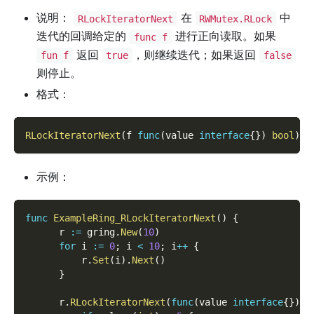
说明：
在
中
RLockIteratorNext
RWMutex.RLock
迭代的回调给定的
进行正向读取。如果
func f
返回
，则继续迭代；如果返回
fun f
true
false
则停止。
格式：
RLockIteratorNext
(
f 
func
(
value 
interface
{
}
)
bool
)
示例：
func
ExampleRing_RLockIteratorNext
(
)
{
      r 
:=
 gring
.
New
(
10
)
for
 i 
:=
0
;
 i 
<
10
;
 i
++
{
          r
.
Set
(
i
)
.
Next
(
)
}
      r
.
RLockIteratorNext
(
func
(
value 
interface
{
}
)
b