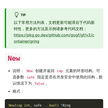
TIP
以下常用方法列表，文档更新可能滞后于代码新
特性，更多的方法及示例请参考代码文档：
https://pkg.go.dev/github.com/gogf/gf/v2/c
ontainer/gring
New
说明：
创建并返回
元素的环形结构。可
New
cap
选参数
指定是否在并发安全中使用此结构，默
safe
认情况下为
。
false
格式：
New
(
cap
int
,
 safe 
...
bool
)
*
Ring