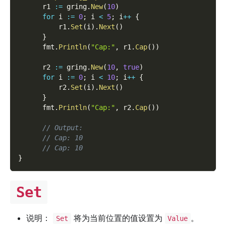
      r1 
:=
 gring
.
New
(
10
)
for
 i 
:=
0
;
 i 
<
5
;
 i
++
{
          r1
.
Set
(
i
)
.
Next
(
)
}
      fmt
.
Println
(
"Cap:"
,
 r1
.
Cap
(
)
)
      r2 
:=
 gring
.
New
(
10
,
true
)
for
 i 
:=
0
;
 i 
<
10
;
 i
++
{
          r2
.
Set
(
i
)
.
Next
(
)
}
      fmt
.
Println
(
"Cap:"
,
 r2
.
Cap
(
)
)
// Output:
// Cap: 10
// Cap: 10
}
Set
说明：
将为当前位置的值设置为
。
Set
Value