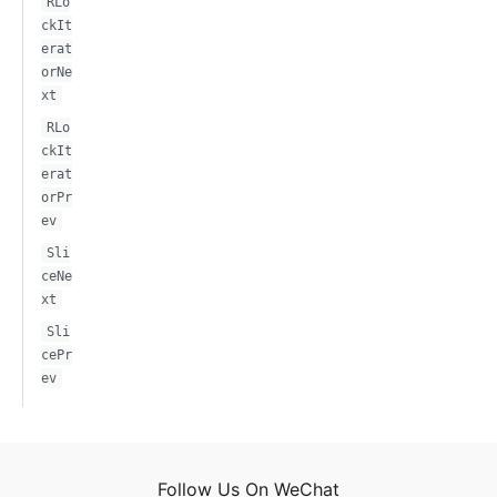
RLo
ckIt
erat
orNe
xt
RLo
ckIt
erat
orPr
ev
Sli
ceNe
xt
Sli
cePr
ev
Follow Us On WeChat