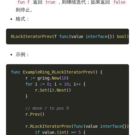
返回
，则继续迭代；如果返回
fun f
true
false
则停止。
格式：
RLockIteratorPrev
(
f 
func
(
value 
interface
{
}
)
bool
)
示例：
func
ExampleRing_RLockIteratorPrev
(
)
{
      r 
:=
 gring
.
New
(
10
)
for
 i 
:=
0
;
 i 
<
10
;
 i
++
{
          r
.
Set
(
i
)
.
Next
(
)
}
// move r to pos 9
      r
.
Prev
(
)
      r
.
RLockIteratorPrev
(
func
(
value 
interface
{
}
)
b
if
 value
.
(
int
)
>=
5
{