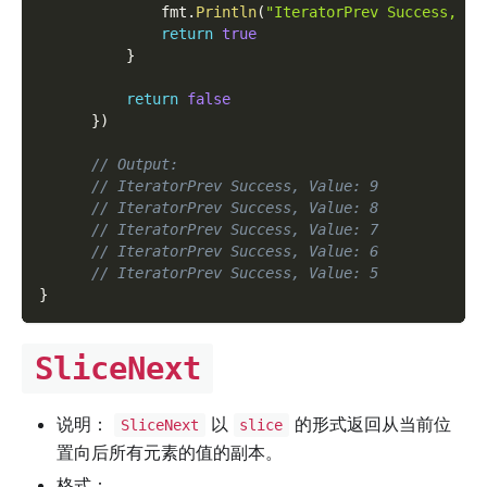
              fmt
.
Println
(
"IteratorPrev Success, Va
return
true
}
return
false
}
)
// Output:
// IteratorPrev Success, Value: 9
// IteratorPrev Success, Value: 8
// IteratorPrev Success, Value: 7
// IteratorPrev Success, Value: 6
// IteratorPrev Success, Value: 5
}
SliceNext
说明：
以
的形式返回从当前位
SliceNext
slice
置向后所有元素的值的副本。
格式：