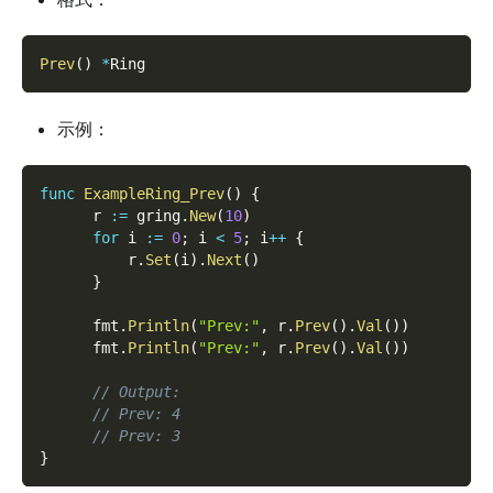
Prev
(
)
*
Ring
示例：
func
ExampleRing_Prev
(
)
{
      r 
:=
 gring
.
New
(
10
)
for
 i 
:=
0
;
 i 
<
5
;
 i
++
{
          r
.
Set
(
i
)
.
Next
(
)
}
      fmt
.
Println
(
"Prev:"
,
 r
.
Prev
(
)
.
Val
(
)
)
      fmt
.
Println
(
"Prev:"
,
 r
.
Prev
(
)
.
Val
(
)
)
// Output:
// Prev: 4
// Prev: 3
}