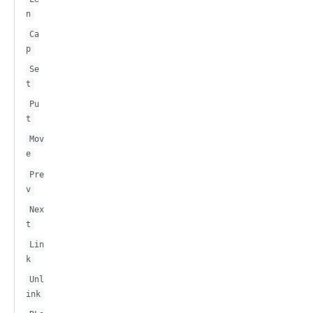
n
Ca
p
Se
t
Pu
t
Mov
e
Pre
v
Nex
t
Lin
k
Unl
ink