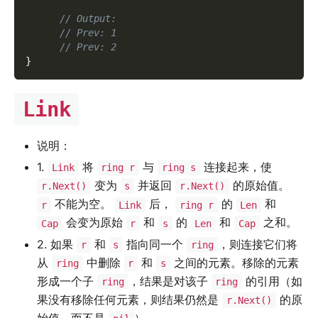
// Output:
// Prev: 1
// Prev: 2
}
Link
说明：
1.
将
与
连接起来，使
Link
ring r
ring s
变为
并返回
的原始值。
r.Next()
s
r.Next()
不能为空。
后，
的
和
r
Link
ring r
Len
会变为原始
和
的
和
之和。
Cap
r
s
Len
Cap
2. 如果
和
指向同一个
，则连接它们将
r
s
ring
从
中删除
和
之间的元素。移除的元素
ring
r
s
形成一个子
，结果是对该子
的引用（如
ring
ring
果没有移除任何元素，则结果仍然是
的原
r.Next()