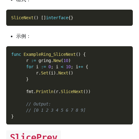
SliceNext
(
)
[
]
interface
{
}
示例：
func
ExampleRing_SliceNext
(
)
{
      r 
:=
 gring
.
New
(
10
)
for
 i 
:=
0
;
 i 
<
10
;
 i
++
{
          r
.
Set
(
i
)
.
Next
(
)
}
      fmt
.
Println
(
r
.
SliceNext
(
)
)
// Output:
// [0 1 2 3 4 5 6 7 8 9]
}
SlicePrev