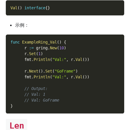
Val
(
)
interface
{
}
示例：
func
ExampleRing_Val
(
)
{
      r 
:=
 gring
.
New
(
10
)
      r
.
Set
(
1
)
      fmt
.
Println
(
"Val:"
,
 r
.
Val
(
)
)
      r
.
Next
(
)
.
Set
(
"GoFrame"
)
      fmt
.
Println
(
"Val:"
,
 r
.
Val
(
)
)
// Output:
// Val: 1
// Val: GoFrame
}
Len