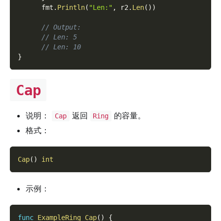
      fmt
.
Println
(
"Len:"
,
 r2
.
Len
(
)
)
// Output:
// Len: 5
// Len: 10
}
Cap
说明：
返回
的容量。
Cap
Ring
格式：
Cap
(
)
int
示例：
func
ExampleRing_Cap
(
)
{