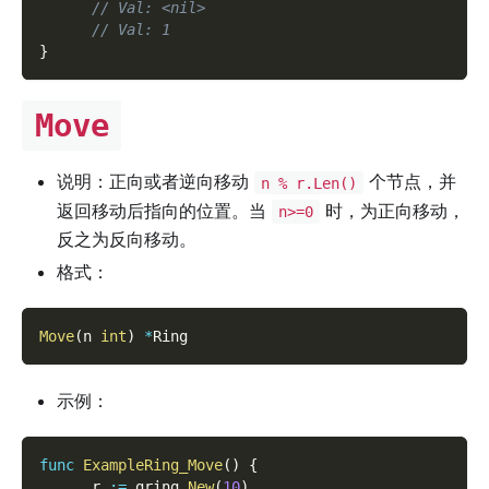
// Val: <nil>
// Val: 1
}
Move
说明：正向或者逆向移动
个节点，并
n % r.Len()
返回移动后指向的位置。当
时，为正向移动，
n>=0
反之为反向移动。
格式：
Move
(
n 
int
)
*
Ring
示例：
func
ExampleRing_Move
(
)
{
      r 
:=
 gring
.
New
(
10
)