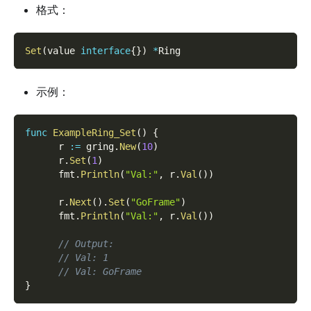
格式：
Set
(
value 
interface
{
}
)
*
Ring
示例：
func
ExampleRing_Set
(
)
{
      r 
:=
 gring
.
New
(
10
)
      r
.
Set
(
1
)
      fmt
.
Println
(
"Val:"
,
 r
.
Val
(
)
)
      r
.
Next
(
)
.
Set
(
"GoFrame"
)
      fmt
.
Println
(
"Val:"
,
 r
.
Val
(
)
)
// Output:
// Val: 1
// Val: GoFrame
}