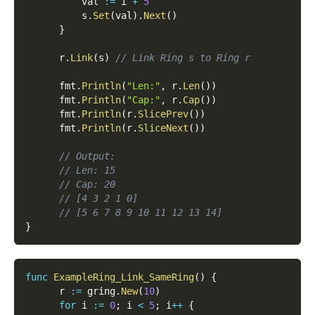
          val 
:=
 i 
+
5
          s
.
Set
(
val
)
.
Next
(
)
}
      r
.
Link
(
s
)
// Link Ring s to Ring r
      fmt
.
Println
(
"Len:"
,
 r
.
Len
(
)
)
      fmt
.
Println
(
"Cap:"
,
 r
.
Cap
(
)
)
      fmt
.
Println
(
r
.
SlicePrev
(
)
)
      fmt
.
Println
(
r
.
SliceNext
(
)
)
// Output:
// Len: 15
// Cap: 20
// [4 3 2 1 0]
// [5 6 7 8 9 10 11 12 13 14]
}
func
ExampleRing_Link_SameRing
(
)
{
      r 
:=
 gring
.
New
(
10
)
for
 i 
:=
0
;
 i 
<
5
;
 i
++
{