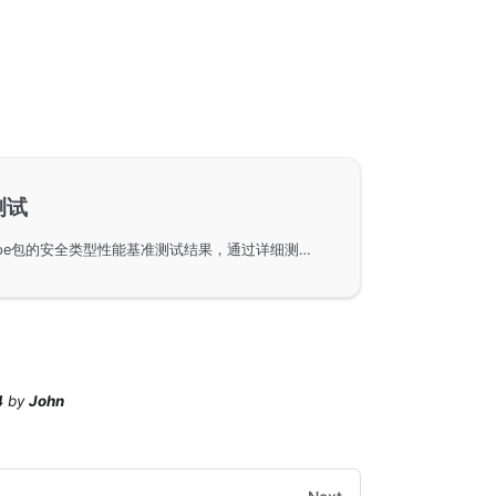
测试
展示了GoFrame框架中gtype包的安全类型性能基准测试结果，通过详细测试数据对比，分析不同数据类型的方法执行效率，为Go语言的开发者提供参考，提高并发编程中的数据处理能力。
4
by
John