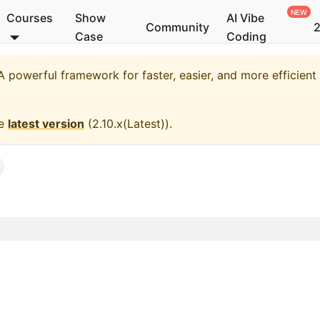
Courses
Show
AI Vibe
Community
2
Case
Coding
 powerful framework for faster, easier, and more efficien
he
latest version
(
2.10.x(Latest)
).