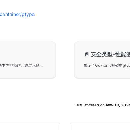
container/gtype
📄️
安全类型-性能
在GoFrame框架中使用gtype模块实现并发安全的基本类型操作。通过示例代码展示了如何创建和操作线程安全的基本类型，如整数类型的增减操作，以及gtype容器类型的JSON序列化和反序列化功能，帮助开发者便捷地管理数据。
Last updated
on
Nov 13, 202