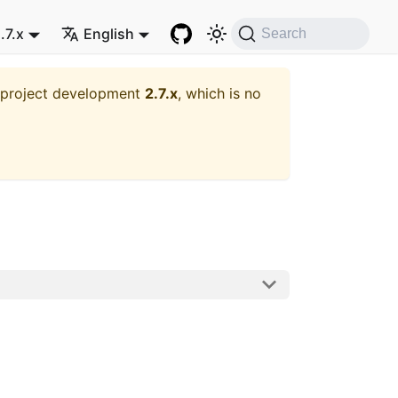
.7.x
English
Search
t project development
2.7.x
, which is no