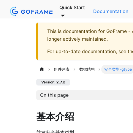
Quick Start
Documentation
This is documentation for
GoFrame - A
longer actively maintained.
For up-to-date documentation, see t
组件列表
数据结构
安全类型-gtype
Version: 2.7.x
On this page
基本介绍
并发安全基本类型。