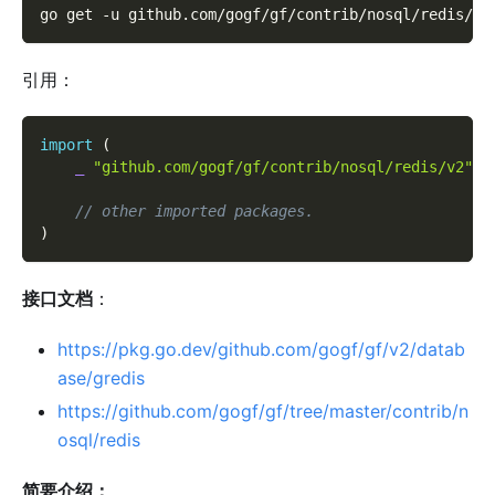
go get 
-u
 github.com/gogf/gf/contrib/nosql/redis/v2
引用：
import
(
_
"github.com/gogf/gf/contrib/nosql/redis/v2"
// other imported packages.
)
接口文档
：
https://pkg.go.dev/github.com/gogf/gf/v2/datab
ase/gredis
https://github.com/gogf/gf/tree/master/contrib/n
osql/redis
简要介绍：