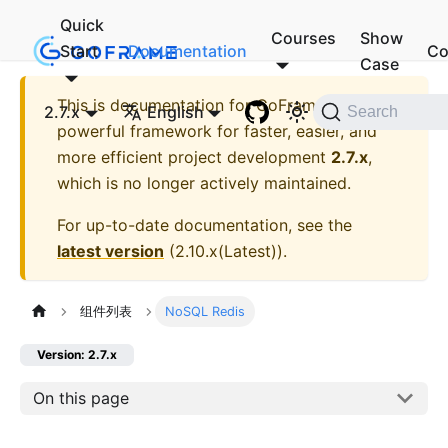
Quick
Courses
Show
Start
Documentation
Co
Case
This is documentation for
GoFrame - A
2.7.x
English
Search
powerful framework for faster, easier, and
more efficient project development
2.7.x
,
which is no longer actively maintained.
For up-to-date documentation, see the
latest version
(
2.10.x(Latest)
).
组件列表
NoSQL Redis
Version: 2.7.x
On this page