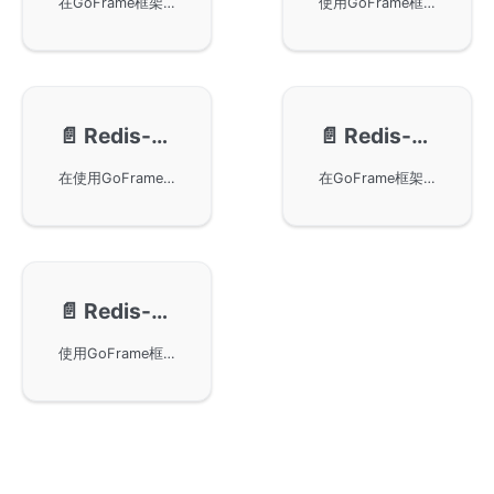
在GoFrame框架中使用gredis组件进行Redis的配置管理。我们推荐通过配置文件来管理Redis配置，支持单实例和集群化配置。此外，还详细说明了各种配置项的使用方法，并提供了相关的代码示例供参考。
使用GoFrame框架在Redis中执行基本操作的示例，包括Set/Get、SetEx、HSet/HGetAll和HMSet/HMGet操作。这些代码示例展示了如何通过GoFrame框架的Redis模块进行数据存储和检索，适用于初学者学习如何在GoFrame框架环境中实现Redis功能。本示例同时提醒用户在Redis版本4.0.0及以上中HMSET已弃用，应使用HSET。
📄️
Redis-命令交互
📄️
Redis-Conn对象
在使用GoFrame框架构建的应用中，通过Redis命令交互以及自动化的方式来序列化和反序列化数据。首先，我们讲解了Do方法的强大扩展性，它允许任何Redis命令的执行。随后我们展示了如何使用map和struct来存取数据，并利用json序列化简化编程。通过GoFrame框架与Redis的结合，开发者可以更加高效地进行数据管理。
在GoFrame框架中使用Redis的Conn对象进行长链接操作，如订阅发布等功能。通过使用连接池获取连接对象进行操作，同时注意连接对象超时问题以及使用后的关闭操作。示例代码展示了通过Conn实现订阅发布模式，程序将在终端打印从Redis Server获取的数据。
📄️
Redis-接口化设计
使用GoFrame框架中的gredis实现一个接口化设计的Redis组件，具备强大灵活性和扩展性。通过实现自定义Redis Adapter，可以轻松覆盖默认实现的方法。文中提供了详细示例，展示了如何在自定义Do方法中实现日志打印，并在业务中使用。