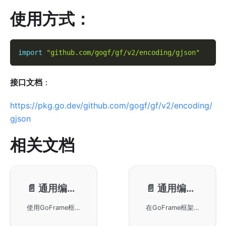
使用方式
：
import
"github.com/gogf/gf/v2/encoding/gjson"
接口文档
：
https://pkg.go.dev/github.com/gogf/gf/v2/encoding/
gjson
相关文档
📄️
通用编解码-对象创建
📄️
通用编解码-层级访问
使用GoFrame框架的gjson模块创建Json对象。支持多种数据格式如JSON、XML等，并提供了New和Load*方法供使用者调用。详细展示了通过JSON、XML和结构体对象创建Json对象的方法，并提供了示例代码帮助开发者理解和应用。
在GoFrame框架中使用gjson进行层级访问，通过灵活的层级分隔符访问未知数据结构。包括设置自定义分隔符号，以及处理键名本身带有层级符号的情况。此外，讨论了涉及Go语言中的引用类型变量修改及其对底层数据的影响。