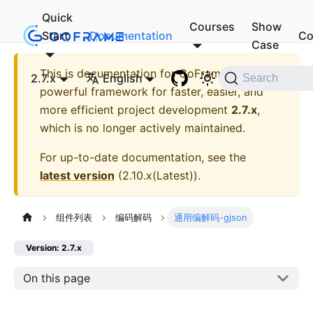
Quick
Courses
Show
Start
Documentation
Co
Case
This is documentation for
GoFrame - A
2.7.x
English
Search
powerful framework for faster, easier, and
more efficient project development
2.7.x
,
which is no longer actively maintained.
For up-to-date documentation, see the
latest version
(
2.10.x(Latest)
).
组件列表
编码解码
通用编解码-gjson
Version: 2.7.x
On this page