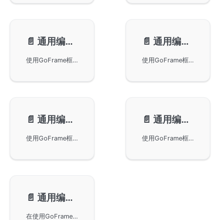
📄️
通用编解码-Struct转换
📄️
通用编解码-动态创建修改
使用GoFrame框架中的Struct方法将JSON数据转换为指定的数据格式或对象。示例展示了如何解析JSON数据并使用gjson库将其扫描为自定义用户结构体。这种数据格式转换在处理复杂数据结构时非常有用，特别是在Go语言编程中。
使用GoFrame框架中的gjson进行数据的动态创建和修改。gjson不仅可以灵活地解析和检索未知的数据结构，还能够动态地创建和编辑数据内容。通过具体示例，展示了设置数据、创建数组和修改JSON内容的方法，使数据结构的编码和解析更加灵活方便。
📄️
通用编解码-数据格式转换
📄️
通用编解码-方法介绍
使用GoFrame框架进行数据格式转换，包括JSON、XML、YAML、TOML等多种格式的相互转换，并提供一个示例代码。使用gjson库，可以利用Must*方法确保数据格式的安全转换。
使用GoFrame框架进行通用编解码的多种方法，包括Json对象的创建、数据访问和格式转换等。提供了包括New、Load、Encode、Decode等方法的详细说明和示例代码，有助于理解如何在GoFrame中高效处理各种数据格式。
📄️
通用编解码-FAQ
在使用GoFrame框架处理JSON数据时可能遇到的大数字精度丢失问题，并提供了具体的解决方案示例代码。通过调整gjson选项，可以避免精度丢失，确保数据的准确性。同时，文中还提供了相关链接供进一步参考。