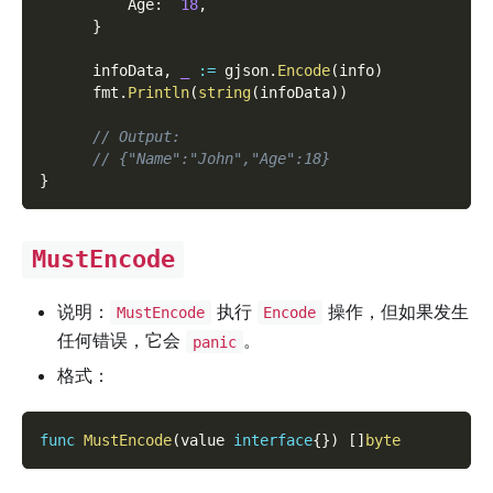
          Age
:
18
,
}
      infoData
,
_
:=
 gjson
.
Encode
(
info
)
      fmt
.
Println
(
string
(
infoData
)
)
// Output:
// {"Name":"John","Age":18}
}
MustEncode
说明：
执行
操作，但如果发生
MustEncode
Encode
任何错误，它会
。
panic
格式：
func
MustEncode
(
value 
interface
{
}
)
[
]
byte