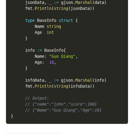
      jsonData
,
_
:=
 gjson
.
Marshal
(
data
)
      fmt
.
Println
(
string
(
jsonData
)
)
type
 BaseInfo 
struct
{
          Name 
string
          Age  
int
}
      info 
:=
 BaseInfo
{
          Name
:
"Guo Qiang"
,
          Age
:
18
,
}
      infoData
,
_
:=
 gjson
.
Marshal
(
info
)
      fmt
.
Println
(
string
(
infoData
)
)
// Output:
// {"name":"john","score":100}
// {"Name":"Guo Qiang","Age":18}
}