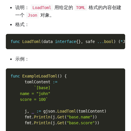
说明：
用给定的
格式的内容创建
LoadToml
TOML
一个
对象。
Json
格式：
func
LoadToml
(
data 
interface
{
}
,
 safe 
...
bool
)
(
*
Jso
示例：
func
ExampleLoadToml
(
)
{
      tomlContent 
:=
`[base]
    name = "john"
    score = 100`
      j
,
_
:=
 gjson
.
LoadToml
(
tomlContent
)
      fmt
.
Println
(
j
.
Get
(
"base.name"
)
)
      fmt
.
Println
(
j
.
Get
(
"base.score"
)
)