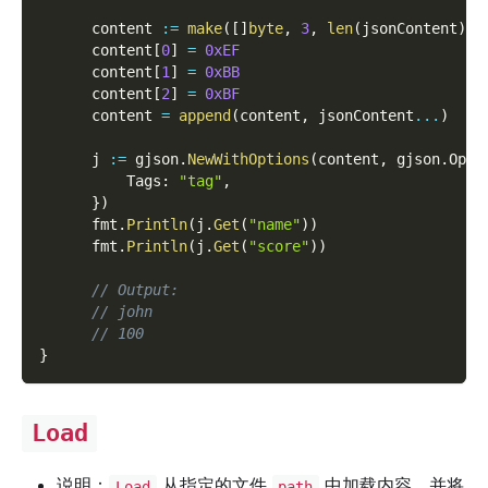
      content 
:=
make
(
[
]
byte
,
3
,
len
(
jsonContent
)
+
3
      content
[
0
]
=
0xEF
      content
[
1
]
=
0xBB
      content
[
2
]
=
0xBF
      content 
=
append
(
content
,
 jsonContent
...
)
      j 
:=
 gjson
.
NewWithOptions
(
content
,
 gjson
.
Opti
          Tags
:
"tag"
,
}
)
      fmt
.
Println
(
j
.
Get
(
"name"
)
)
      fmt
.
Println
(
j
.
Get
(
"score"
)
)
// Output:
// john
// 100
}
Load
说明：
从指定的文件
中加载内容，并将
Load
path