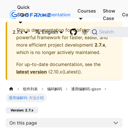
Quick
Courses
Show
Start
Documentation
Co
Case
This is documentation for
GoFrame - A
2.7.x
English
Search
powerful framework for faster, easier, and
more efficient project development
2.7.x
,
which is no longer actively maintained.
For up-to-date documentation, see the
latest version
(
2.10.x(Latest)
).
组件列表
编码解码
通用编解码-gjson
通用编解码-方法介绍
Version: 2.7.x
On this page