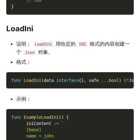
// 100
}
LoadIni
说明：
用给定的
格式的内容创建一
LoadIni
INI
个
对象。
Json
格式：
func
LoadIni
(
data 
interface
{
}
,
 safe 
...
bool
)
(
*
Json
示例：
func
ExampleLoadIni
(
)
{
      iniContent 
:=
`
      [base]
      name = john