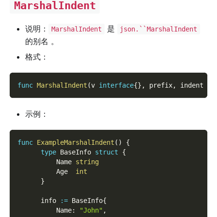
MarshalIndent
说明：
是
MarshalIndent
json.``MarshalIndent
的别名 。
格式：
func
MarshalIndent
(
v 
interface
{
}
,
 prefix
,
 indent 
st
示例：
func
ExampleMarshalIndent
(
)
{
type
 BaseInfo 
struct
{
          Name 
string
          Age  
int
}
      info 
:=
 BaseInfo
{
          Name
:
"John"
,