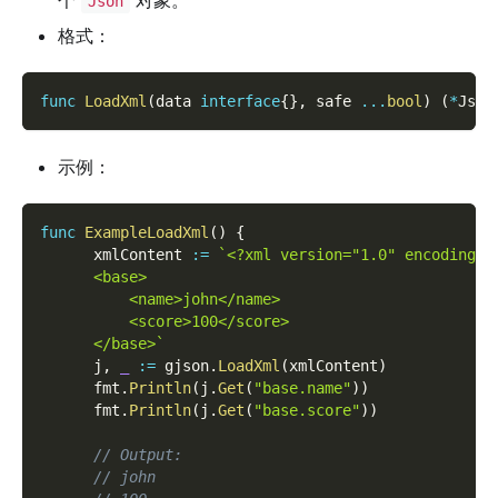
个
对象。
Json
格式：
func
LoadXml
(
data 
interface
{
}
,
 safe 
...
bool
)
(
*
Json
示例：
func
ExampleLoadXml
(
)
{
      xmlContent 
:=
`<?xml version="1.0" encoding="
      <base>
          <name>john</name>
          <score>100</score>
      </base>`
      j
,
_
:=
 gjson
.
LoadXml
(
xmlContent
)
      fmt
.
Println
(
j
.
Get
(
"base.name"
)
)
      fmt
.
Println
(
j
.
Get
(
"base.score"
)
)
// Output:
// john