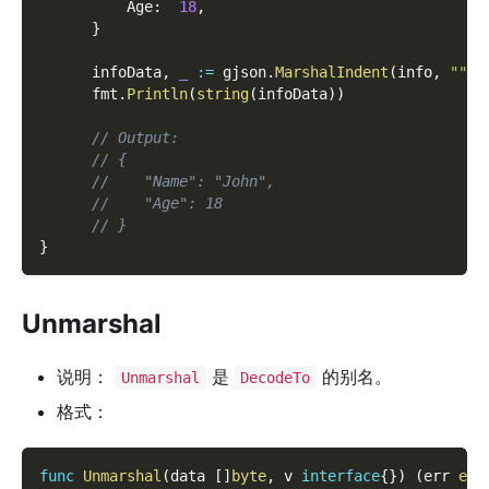
          Age
:
18
,
}
      infoData
,
_
:=
 gjson
.
MarshalIndent
(
info
,
""
,
      fmt
.
Println
(
string
(
infoData
)
)
// Output:
// {
//    "Name": "John",
//    "Age": 18
// }
}
Unmarshal
说明：
是
的别名。
Unmarshal
DecodeTo
格式：
func
Unmarshal
(
data 
[
]
byte
,
 v 
interface
{
}
)
(
err 
err