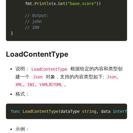
      fmt
.
Println
(
x
.
Get
(
"base.score"
)
)
// Output:
// john
// 100
}
LoadContentType
说明：
根据给定的内容和类型创
LoadContentType
建一个
对象，支持的内容类型如下:
Json
Json,
。
XML, INI, YAML和TOML
格式：
func
LoadContentType
(
dataType 
string
,
 data 
interfac
示例：