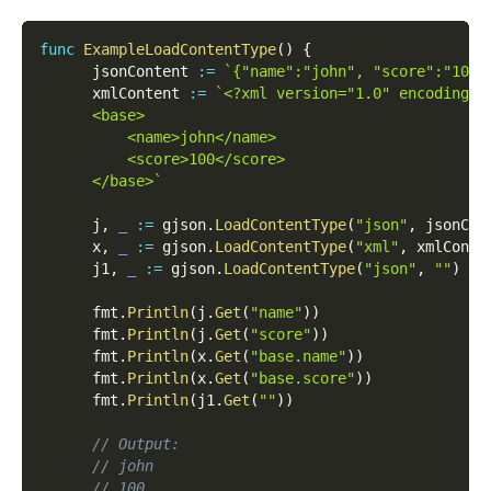
func
ExampleLoadContentType
(
)
{
      jsonContent 
:=
`{"name":"john", "score":"100"
      xmlContent 
:=
`<?xml version="1.0" encoding="
      <base>
          <name>john</name>
          <score>100</score>
      </base>`
      j
,
_
:=
 gjson
.
LoadContentType
(
"json"
,
 jsonCon
      x
,
_
:=
 gjson
.
LoadContentType
(
"xml"
,
 xmlConte
      j1
,
_
:=
 gjson
.
LoadContentType
(
"json"
,
""
)
      fmt
.
Println
(
j
.
Get
(
"name"
)
)
      fmt
.
Println
(
j
.
Get
(
"score"
)
)
      fmt
.
Println
(
x
.
Get
(
"base.name"
)
)
      fmt
.
Println
(
x
.
Get
(
"base.score"
)
)
      fmt
.
Println
(
j1
.
Get
(
""
)
)
// Output:
// john
// 100