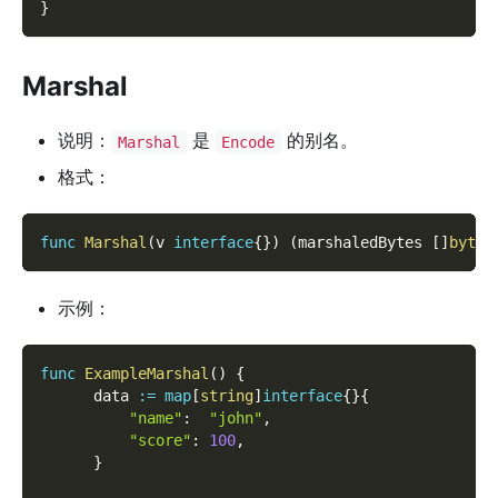
}
Marshal
说明：
是
的别名。
Marshal
Encode
格式：
func
Marshal
(
v 
interface
{
}
)
(
marshaledBytes 
[
]
byte
,
示例：
func
ExampleMarshal
(
)
{
      data 
:=
map
[
string
]
interface
{
}
{
"name"
:
"john"
,
"score"
:
100
,
}