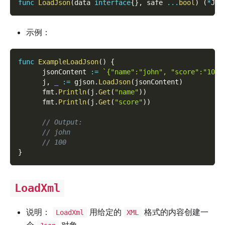
func
LoadJson
(
data 
interface
{
}
,
 safe 
...
bool
)
(
*
Jso
示例：
func
ExampleLoadJson
(
)
{
      jsonContent 
:=
`{"name":"john", "score":"100"
      j
,
_
:=
 gjson
.
LoadJson
(
jsonContent
)
      fmt
.
Println
(
j
.
Get
(
"name"
)
)
      fmt
.
Println
(
j
.
Get
(
"score"
)
)
// Output:
// john
// 100
}
LoadXml
说明：
用给定的
格式的内容创建一
LoadXml
XML