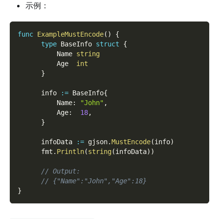
示例：
func
ExampleMustEncode
(
)
{
type
 BaseInfo 
struct
{
          Name 
string
          Age  
int
}
      info 
:=
 BaseInfo
{
          Name
:
"John"
,
          Age
:
18
,
}
      infoData 
:=
 gjson
.
MustEncode
(
info
)
      fmt
.
Println
(
string
(
infoData
)
)
// Output:
// {"Name":"John","Age":18}
}