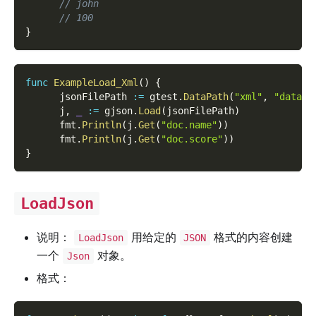
// john
// 100
}
func
ExampleLoad_Xml
(
)
{
      jsonFilePath 
:=
 gtest
.
DataPath
(
"xml"
,
"data1.
      j
,
_
:=
 gjson
.
Load
(
jsonFilePath
)
      fmt
.
Println
(
j
.
Get
(
"doc.name"
)
)
      fmt
.
Println
(
j
.
Get
(
"doc.score"
)
)
}
LoadJson
说明：
用给定的
格式的内容创建
LoadJson
JSON
一个
对象。
Json
格式：