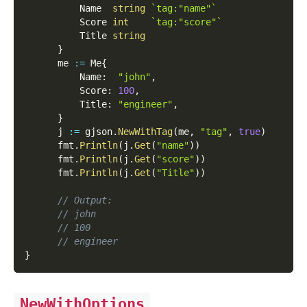
          Name  
string
`tag:"name"`
          Score 
int
`tag:"score"`
          Title 
string
}
      me 
:=
 Me
{
          Name
:
"john"
,
          Score
:
100
,
          Title
:
"engineer"
,
}
      j 
:=
 gjson
.
NewWithTag
(
me
,
"tag"
,
true
)
      fmt
.
Println
(
j
.
Get
(
"name"
)
)
      fmt
.
Println
(
j
.
Get
(
"score"
)
)
      fmt
.
Println
(
j
.
Get
(
"Title"
)
)
// Output:
// john
// 100
// engineer
}
NewWithOptions