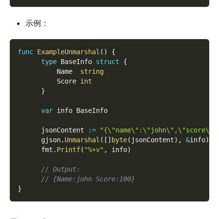
示例：
func
ExampleUnmarshal
(
)
{
type
 BaseInfo 
struct
{
          Name  
string
          Score 
int
}
var
 info BaseInfo
      jsonContent 
:=
"{\"name\":\"john\",\"score\":
      gjson
.
Unmarshal
(
[
]
byte
(
jsonContent
)
,
&
info
)
      fmt
.
Printf
(
"%+v"
,
 info
)
// Output:
// {Name:john Score:100}
}