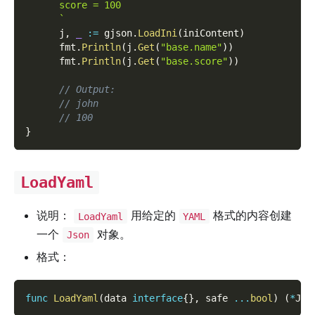
      score = 100
      `
      j
,
_
:=
 gjson
.
LoadIni
(
iniContent
)
      fmt
.
Println
(
j
.
Get
(
"base.name"
)
)
      fmt
.
Println
(
j
.
Get
(
"base.score"
)
)
// Output:
// john
// 100
}
LoadYaml
说明：
用给定的
格式的内容创建
LoadYaml
YAML
一个
对象。
Json
格式：
func
LoadYaml
(
data 
interface
{
}
,
 safe 
...
bool
)
(
*
Jso