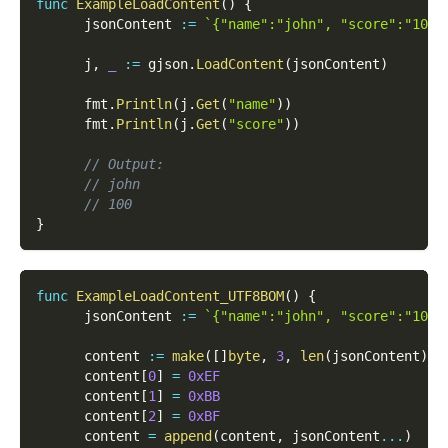
func
ExampleLoadContent
(
)
{
      jsonContent 
:=
`{"name":"john", "score":"100"
      j
,
_
:=
 gjson
.
LoadContent
(
jsonContent
)
      fmt
.
Println
(
j
.
Get
(
"name"
)
)
      fmt
.
Println
(
j
.
Get
(
"score"
)
)
// Output:
// john
// 100
}
func
ExampleLoadContent_UTF8BOM
(
)
{
      jsonContent 
:=
`{"name":"john", "score":"100"
      content 
:=
make
(
[
]
byte
,
3
,
len
(
jsonContent
)
+
3
      content
[
0
]
=
0xEF
      content
[
1
]
=
0xBB
      content
[
2
]
=
0xBF
      content 
=
append
(
content
,
 jsonContent
...
)