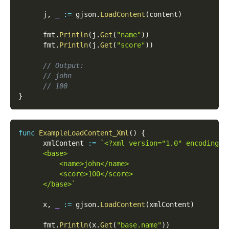
      j
,
_
:=
 gjson
.
LoadContent
(
content
)
      fmt
.
Println
(
j
.
Get
(
"name"
)
)
      fmt
.
Println
(
j
.
Get
(
"score"
)
)
// Output:
// john
// 100
}
func
ExampleLoadContent_Xml
(
)
{
      xmlContent 
:=
`<?xml version="1.0" encoding="
      <base>
          <name>john</name>
          <score>100</score>
      </base>`
      x
,
_
:=
 gjson
.
LoadContent
(
xmlContent
)
      fmt
.
Println
(
x
.
Get
(
"base.name"
)
)