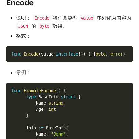
Encode
说明：
将任意类型
序列化为内容为
Encode
value
的
数组。
JSON
byte
格式：
func
Encode
(
value 
interface
{
}
)
(
[
]
byte
,
error
)
示例：
func
ExampleEncode
(
)
{
type
 BaseInfo 
struct
{
          Name 
string
          Age  
int
}
      info 
:=
 BaseInfo
{
          Name
:
"John"
,