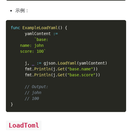
示例：
func
ExampleLoadYaml
(
)
{
      yamlContent 
:=
`base:
    name: john
    score: 100`
      j
,
_
:=
 gjson
.
LoadYaml
(
yamlContent
)
      fmt
.
Println
(
j
.
Get
(
"base.name"
)
)
      fmt
.
Println
(
j
.
Get
(
"base.score"
)
)
// Output:
// john
// 100
}
LoadToml