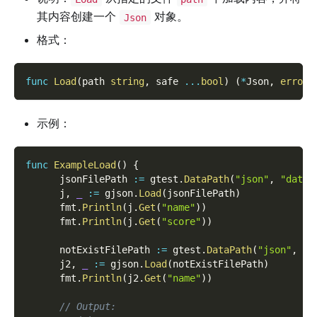
其内容创建一个
对象。
Json
格式：
func
Load
(
path 
string
,
 safe 
...
bool
)
(
*
Json
,
error
)
示例：
func
ExampleLoad
(
)
{
      jsonFilePath 
:=
 gtest
.
DataPath
(
"json"
,
"data1
      j
,
_
:=
 gjson
.
Load
(
jsonFilePath
)
      fmt
.
Println
(
j
.
Get
(
"name"
)
)
      fmt
.
Println
(
j
.
Get
(
"score"
)
)
      notExistFilePath 
:=
 gtest
.
DataPath
(
"json"
,
"d
      j2
,
_
:=
 gjson
.
Load
(
notExistFilePath
)
      fmt
.
Println
(
j2
.
Get
(
"name"
)
)
// Output: