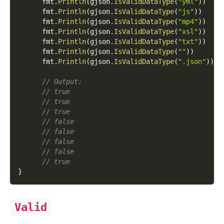
      fmt
.
Println
(
gjson
.
IsValidDataType
(
"yml"
)
)
      fmt
.
Println
(
gjson
.
IsValidDataType
(
"js"
)
)
      fmt
.
Println
(
gjson
.
IsValidDataType
(
"mp4"
)
)
      fmt
.
Println
(
gjson
.
IsValidDataType
(
"xsl"
)
)
      fmt
.
Println
(
gjson
.
IsValidDataType
(
"txt"
)
)
      fmt
.
Println
(
gjson
.
IsValidDataType
(
""
)
)
      fmt
.
Println
(
gjson
.
IsValidDataType
(
".json"
)
)
// Output:
// true
// true
// true
// false
// false
// false
// false
// true
}
Valid