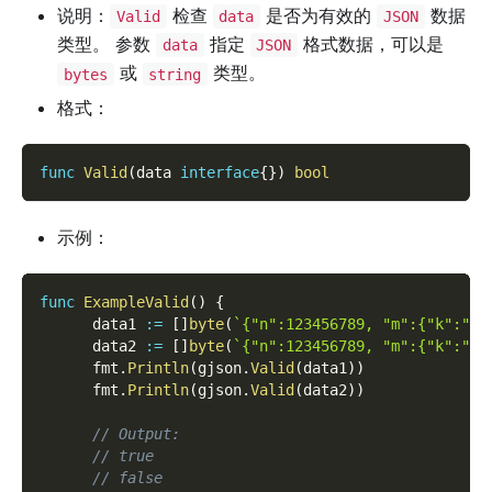
说明：
检查
是否为有效的
数据
Valid
data
JSON
类型。 参数
指定
格式数据，可以是
data
JSON
或
类型。
bytes
string
格式：
func
Valid
(
data 
interface
{
}
)
bool
示例：
func
ExampleValid
(
)
{
      data1 
:=
[
]
byte
(
`{"n":123456789, "m":{"k":"v"
      data2 
:=
[
]
byte
(
`{"n":123456789, "m":{"k":"v"
      fmt
.
Println
(
gjson
.
Valid
(
data1
)
)
      fmt
.
Println
(
gjson
.
Valid
(
data2
)
)
// Output:
// true
// false