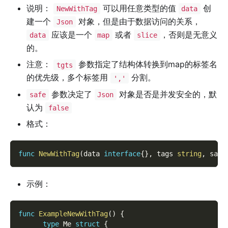
说明：
可以用任意类型的值
创
NewWithTag
data
建一个
对象，但是由于数据访问的关系，
Json
应该是一个
或者
，否则是无意义
data
map
slice
的。
注意：
参数指定了结构体转换到map的标签名
tgts
的优先级，多个标签用
分割。
','
参数决定了
对象是否是并发安全的，默
safe
Json
认为
false
格式：
func
NewWithTag
(
data 
interface
{
}
,
 tags 
string
,
 safe
示例：
func
ExampleNewWithTag
(
)
{
type
 Me 
struct
{