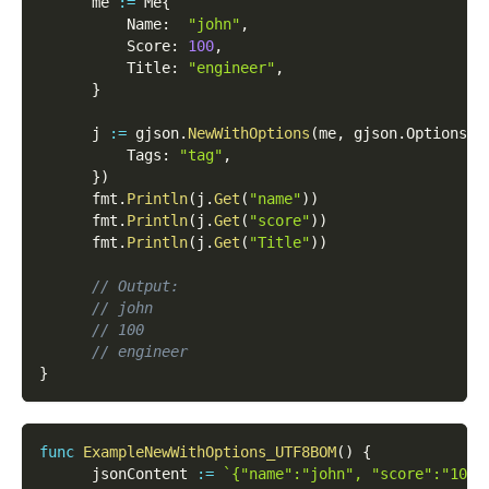
      me 
:=
 Me
{
          Name
:
"john"
,
          Score
:
100
,
          Title
:
"engineer"
,
}
      j 
:=
 gjson
.
NewWithOptions
(
me
,
 gjson
.
Options
{
          Tags
:
"tag"
,
}
)
      fmt
.
Println
(
j
.
Get
(
"name"
)
)
      fmt
.
Println
(
j
.
Get
(
"score"
)
)
      fmt
.
Println
(
j
.
Get
(
"Title"
)
)
// Output:
// john
// 100
// engineer
}
func
ExampleNewWithOptions_UTF8BOM
(
)
{
      jsonContent 
:=
`{"name":"john", "score":"100"