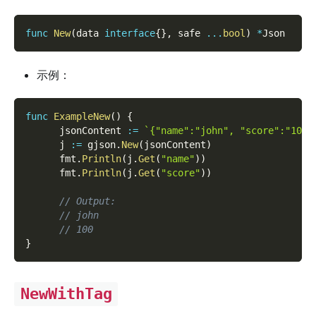
func
New
(
data 
interface
{
}
,
 safe 
...
bool
)
*
Json
示例：
func
ExampleNew
(
)
{
      jsonContent 
:=
`{"name":"john", "score":"100"
      j 
:=
 gjson
.
New
(
jsonContent
)
      fmt
.
Println
(
j
.
Get
(
"name"
)
)
      fmt
.
Println
(
j
.
Get
(
"score"
)
)
// Output:
// john
// 100
}
NewWithTag