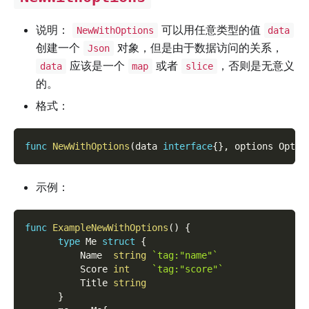
说明：
可以用任意类型的值
NewWithOptions
data
创建一个
对象，但是由于数据访问的关系，
Json
应该是一个
或者
，否则是无意义
data
map
slice
的。
格式：
func
NewWithOptions
(
data 
interface
{
}
,
 options Optio
示例：
func
ExampleNewWithOptions
(
)
{
type
 Me 
struct
{
          Name  
string
`tag:"name"`
          Score 
int
`tag:"score"`
          Title 
string
}