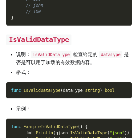
// john
// 100
}
IsValidDataType
说明：
检查给定的
是
IsValidDataType
dataType
否是可以用于加载的有效数据内容。
格式：
func
IsValidDataType
(
dataType 
string
)
bool
示例：
func
ExampleIsValidDataType
(
)
{
      fmt
.
Println
(
gjson
.
IsValidDataType
(
"json"
)
)