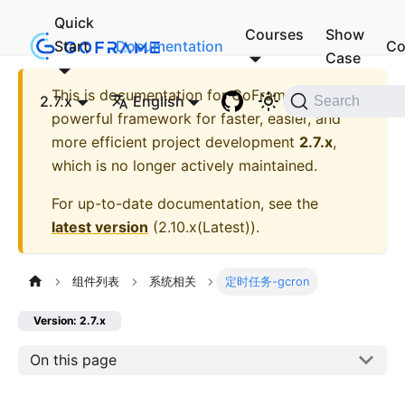
Quick
Courses
Show
Start
Documentation
Co
Case
This is documentation for
GoFrame - A
2.7.x
English
Search
powerful framework for faster, easier, and
more efficient project development
2.7.x
,
which is no longer actively maintained.
For up-to-date documentation, see the
latest version
(
2.10.x(Latest)
).
组件列表
系统相关
定时任务-gcron
Version: 2.7.x
On this page