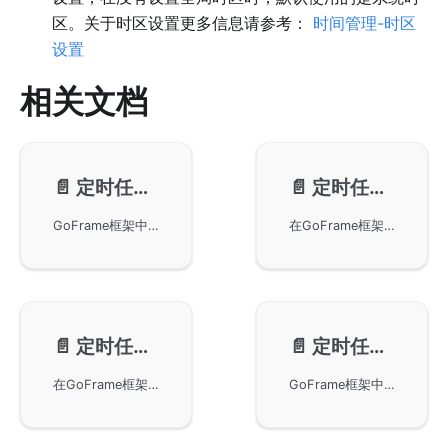
区。关于时区设置更多信息请参考：
时间管理-时区
设置
相关文档
📄️
定时任务-表达式
📄️
定时任务-基本使用
GoFrame框架中定时任务的cron表达式及其使用技巧。cron表达式由六个字段组成，可实现从秒到周的时间调度。讲解了特殊字符的意义及其在表达式中的应用，通过多种预定义格式和间隔配置，使任务调度更加灵活可靠。
在GoFrame框架中使用gcron来管理定时任务。你将学习如何添加、启动、停止、删除和搜索定时任务。此外，还涵盖了单例定时任务、单次定时任务以及运行指定次数的任务等高级功能。这些功能帮助开发者更高效地管理和调试应用内的定时任务，提高应用的性能和可靠性。
📄️
定时任务-日志管理
📄️
定时任务-gcron与gtimer
在GoFrame框架中的gcron组件中进行日志管理。gcron支持设置日志输出文件和级别，默认记录错误级别日志。通过GoFrame框架的日志组件，用户可以复用日志的所有特性。文章中提供了Go代码示例，展示了如何设置和使用gcron的日志功能。
GoFrame框架中定时任务模块gcron与定时器模块gtimer的区别。gtimer是高性能模块，适用于各种定时任务场景，包括TCP通信和游戏开发。gcron支持crontab语法，基于gtimer实现，为用户提供了便捷的定时任务管理方式。