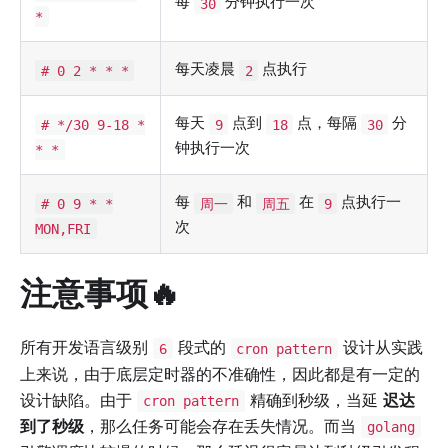
每
分钟执行一次
30
*
每天凌晨
点执行
# 0 2 * * *
2
每天
点到
点，每隔
分
# */30 9-18 *
9
18
30
钟执行一次
* *
每
和
在
点执行一
# 0 9 * *
周一
周五
9
次
MON,FRI
注意事项🔥
所有开发语言级别
段式的
设计从实践
6
cron pattern
上来说，由于底层定时器的不准确性，因此都是有一定的
设计缺陷。由于
精确到秒级，当延
迟达
cron pattern
到了秒级
，那么任务可能会存在丢失情况。而当
golang