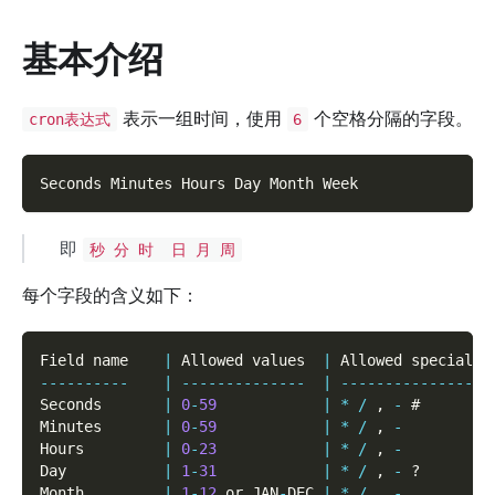
基本介绍
表示一组时间，使用
个空格分隔的字段。
cron表达式
6
Seconds Minutes Hours Day Month Week
即
秒 分 时 日 月 周
每个字段的含义如下：
Field name    
|
 Allowed values  
|
 Allowed special c
--
--
--
--
--
|
--
--
--
--
--
--
--
|
--
--
--
--
--
--
--
--
-
Seconds       
|
0
-
59
|
*
/
,
-
 #
Minutes       
|
0
-
59
|
*
/
,
-
Hours         
|
0
-
23
|
*
/
,
-
Day           
|
1
-
31
|
*
/
,
-
 ?
Month         
|
1
-
12
 or JAN
-
DEC 
|
*
/
,
-