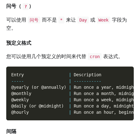
问号（
）
?
可以使用
而不是
来让
或
字段为
问号
*
Day
Week
空。
预定义格式
您可以使用几个预定义的时间来代替
表达式。
cron
Entry                  
|
 Description               
--
--
-
|
--
--
--
--
--
-
@yearly 
(
or @annually
)
|
 Run once a year
,
 midnight
,
@monthly               
|
 Run once a month
,
 midnight
@weekly                
|
 Run once a week
,
 midnight 
@daily 
(
or @midnight
)
|
 Run once a day
,
 midnight  
@hourly                
|
 Run once an hour
,
 beginnin
间隔