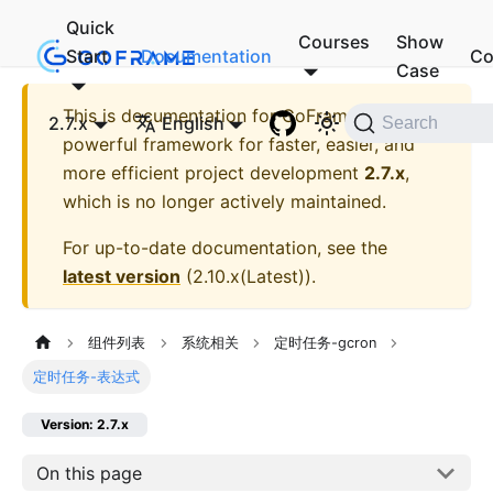
Quick
Courses
Show
Start
Documentation
Co
Case
This is documentation for
GoFrame - A
2.7.x
English
Search
powerful framework for faster, easier, and
more efficient project development
2.7.x
,
which is no longer actively maintained.
For up-to-date documentation, see the
latest version
(
2.10.x(Latest)
).
组件列表
系统相关
定时任务-gcron
定时任务-表达式
Version: 2.7.x
On this page