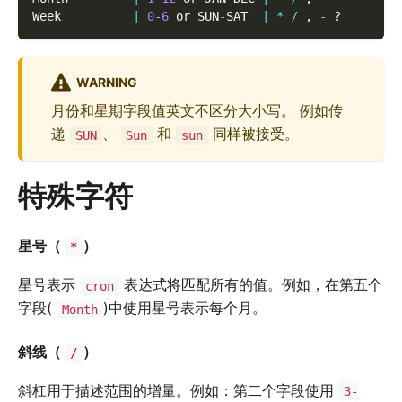
Week          
|
0
-
6
 or SUN
-
SAT  
|
*
/
,
-
 ?
WARNING
月份和星期字段值英文不区分大小写。 例如传
递
、
和
同样被接受。
SUN
Sun
sun
特殊字符
星号（
）
*
星号表示
表达式将匹配所有的值。例如，在第五个
cron
字段(
)中使用星号表示每个月。
Month
斜线（
）
/
斜杠用于描述范围的增量。例如：第二个字段使用
3-