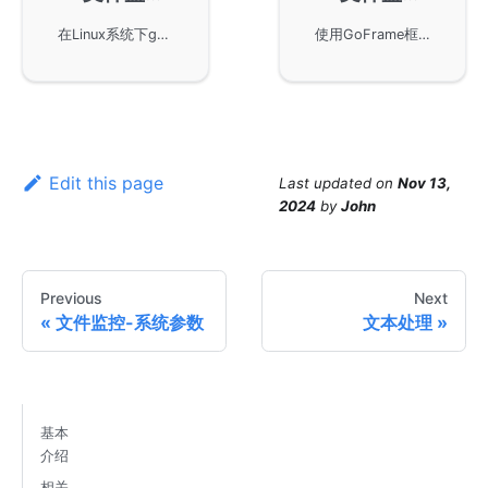
在Linux系统下gfsnotify模块通过inotify特性实现文件和目录监控，受限于系统内核参数如fs.inotify.max_user_instances和fs.inotify.max_user_watches，通过命令行可以查看和修改这些参数以适应不同的监控需求。
使用GoFrame框架中gfsnotify模块来实现文件和目录的监控。gfsnotify能够检测文件的增加、删除、修改、重命名等变动操作，并提供方便的接口函数如Add和Remove进行监控和取消监控操作。适用于*nix系统的inotify机制，在使用时会受到系统内核参数的限制。通过实例代码展示如何设置、移除监控及进行文件操作监控。
Edit this page
Last updated
on
Nov 13,
2024
by
John
Previous
Next
文件监控-系统参数
文本处理
基本
介绍
相关