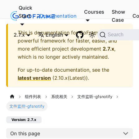
Quick
Courses
Show
Start
Documentation
Co
Case
This is documentation for
GoFrame - A
2.7.x
English
Search
powerful framework for faster, easier, and
more efficient project development
2.7.x
,
which is no longer actively maintained.
For up-to-date documentation, see the
latest version
(
2.10.x(Latest)
).
组件列表
系统相关
文件监听-gfsnotify
文件监控-gfsnotify
Version: 2.7.x
On this page