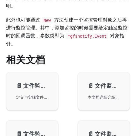
明。
此外也可能通过
方法创建一个监控管理对象之后再
New
进行监控管理。其中，添加监控的时候需要给定触发监控
时的回调函数，参数类型为
对象指
*gfsnotify.Event
针。
相关文档
📄️
文件监控-添加监控
📄️
文件监控-移除监控
定义与实现文件监控功能，利用GoFrame框架中的gfsnotify库实现对指定目录下文件的创建、写入、删除、重命名和权限修改等事件进行监控。支持递归监控，自动检测目录及子目录中文件的变化，并灵活设置监控选项，实时输出与目录相关的文件事件信息。
本文档详细介绍如何在GoFrame框架中使用Remove方法和RemoveCallback方法来移除对文件和目录的监控回调功能，通过示例代码说明了如何添加和移除监控回调，从而提高系统资源的利用效率，确保文件操作监控的灵活性和可控性。
📄️
文件监控-系统参数
📄️
文件监控-gfsnotify