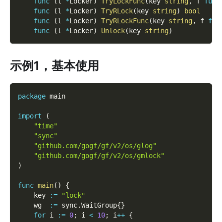
func
(
l 
*
Locker
)
TryLockFunc
(
key 
string
,
 f 
func
func
(
l 
*
Locker
)
TryRLock
(
key 
string
)
bool
func
(
l 
*
Locker
)
TryRLockFunc
(
key 
string
,
 f 
fun
func
(
l 
*
Locker
)
Unlock
(
key 
string
)
示例1，基本使用
package
 main
import
(
"time"
"sync"
"github.com/gogf/gf/v2/os/glog"
"github.com/gogf/gf/v2/os/gmlock"
)
func
main
(
)
{
    key 
:=
"lock"
    wg  
:=
 sync
.
WaitGroup
{
}
for
 i 
:=
0
;
 i 
<
10
;
 i
++
{