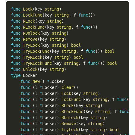
func
Lock
(
key 
string
)
func
LockFunc
(
key 
string
,
 f 
func
(
)
)
func
RLock
(
key 
string
)
func
RLockFunc
(
key 
string
,
 f 
func
(
)
)
func
RUnlock
(
key 
string
)
func
Remove
(
key 
string
)
func
TryLock
(
key 
string
)
bool
func
TryLockFunc
(
key 
string
,
 f 
func
(
)
)
bool
func
TryRLock
(
key 
string
)
bool
func
TryRLockFunc
(
key 
string
,
 f 
func
(
)
)
bool
func
Unlock
(
key 
string
)
type
 Locker
func
New
(
)
*
Locker
func
(
l 
*
Locker
)
Clear
(
)
func
(
l 
*
Locker
)
Lock
(
key 
string
)
func
(
l 
*
Locker
)
LockFunc
(
key 
string
,
 f 
func
(
)
)
func
(
l 
*
Locker
)
RLock
(
key 
string
)
func
(
l 
*
Locker
)
RLockFunc
(
key 
string
,
 f 
func
(
)
func
(
l 
*
Locker
)
RUnlock
(
key 
string
)
func
(
l 
*
Locker
)
Remove
(
key 
string
)
func
(
l 
*
Locker
)
TryLock
(
key 
string
)
bool