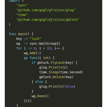
import
(
"sync"
"github.com/gogf/gf/v2/os/glog"
"time"
"github.com/gogf/gf/v2/os/gmlock"
)
func
main
(
)
{
    key 
:=
"lock"
    wg  
:=
 sync
.
WaitGroup
{
}
for
 i 
:=
0
;
 i 
<
10
;
 i
++
{
        wg
.
Add
(
1
)
go
func
(
i 
int
)
{
if
 gmlock
.
TryLock
(
key
)
{
                glog
.
Println
(
i
)
                time
.
Sleep
(
time
.
Second
)
                gmlock
.
Unlock
(
key
)
}
else
{
                glog
.
Println
(
false
)
}
            wg
.
Done
(
)
}
(
i
)
}