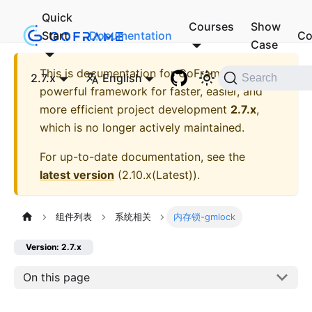
Quick
Courses
Show
Start
Documentation
Co
Case
This is documentation for
GoFrame - A
2.7.x
English
Search
powerful framework for faster, easier, and
more efficient project development
2.7.x
,
which is no longer actively maintained.
For up-to-date documentation, see the
latest version
(
2.10.x(Latest)
).
组件列表
系统相关
内存锁-gmlock
Version: 2.7.x
On this page