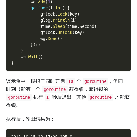
        wg
.
Add
(
1
)
go
func
(
i 
int
)
{
            gmlock
.
Lock
(
key
)
            glog
.
Println
(
i
)
            time
.
Sleep
(
time
.
Second
)
            gmlock
.
Unlock
(
key
)
            wg
.
Done
(
)
}
(
i
)
}
    wg
.
Wait
(
)
}
该示例中，模拟了同时开启
个
，但同一
10
goroutine
时刻只能有一个
获得锁，获得锁的
goroutine
执行
秒后退出，其他
才能获
goroutine
1
goroutine
得锁。
执行后，输出结果为：
2018-10-15 23:57:28.295 9