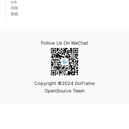
ock
非阻
塞锁
Follow Us On WeChat
Copyright ©2024 GoFrame
OpenSource Team