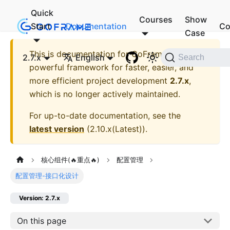
Quick
Courses
Show
Start
Documentation
Co
Case
This is documentation for
GoFrame - A
2.7.x
English
Search
powerful framework for faster, easier, and
more efficient project development
2.7.x
,
which is no longer actively maintained.
For up-to-date documentation, see the
latest version
(
2.10.x(Latest)
).
核心组件(🔥重点🔥)
配置管理
配置管理-接口化设计
Version: 2.7.x
On this page