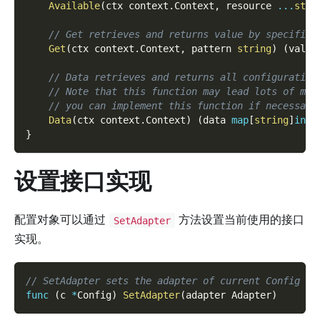
Available
(
ctx context
.
Context
,
 resource 
...
stri
// Get retrieves and returns value by specified
Get
(
ctx context
.
Context
,
 pattern 
string
)
(
value
// Data retrieves and returns all configuration
// Note that this function may lead lots of mem
// you can implement this function if necessary
Data
(
ctx context
.
Context
)
(
data 
map
[
string
]
inte
}
设置接口实现
配置对象可以通过
方法设置当前使用的接口
SetAdapter
实现。
// SetAdapter sets the adapter of current Config ob
func
(
c 
*
Config
)
SetAdapter
(
adapter Adapter
)