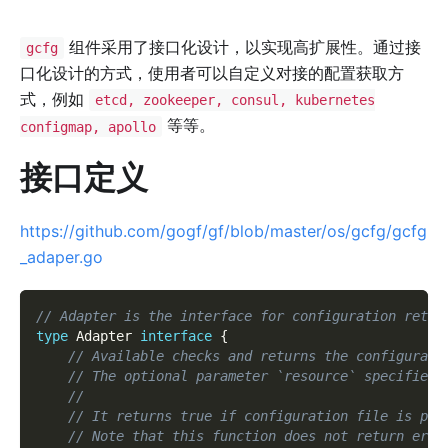
组件采用了接口化设计，以实现高扩展性。通过接
gcfg
口化设计的方式，使用者可以自定义对接的配置获取方
式，例如
etcd, zookeeper, consul, kubernetes
等等。
configmap, apollo
接口定义
https://github.com/gogf/gf/blob/master/os/gcfg/gcfg
_adaper.go
// Adapter is the interface for configuration retri
type
 Adapter 
interface
{
// Available checks and returns the configurati
// The optional parameter `resource` specifies 
//
// It returns true if configuration file is pre
// Note that this function does not return erro