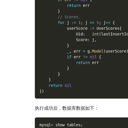
return
 err
}
// Scores.
for
 j 
:=
1
;
 j 
<=
5
;
 j
++
{
            userScore 
:=
 UserScores
{
                Uid
:
int
(
lastInsertI
                Score
:
 j
,
}
_
,
 err 
=
 g
.
Model
(
userScore
if
 err 
!=
nil
{
return
 err
}
}
}
return
nil
}
)
执行成功后，数据库数据如下：
mysql
>
 show tables
;