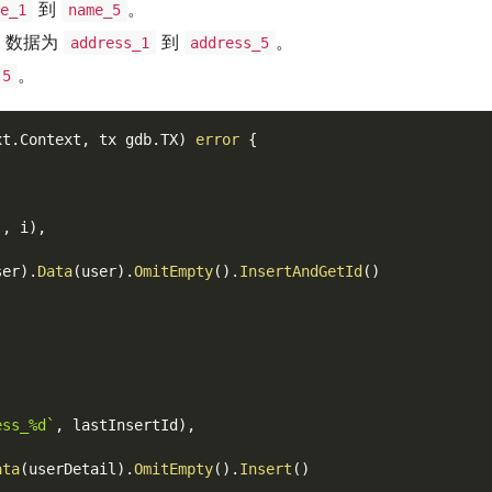
到
。
me_1
name_5
数据为
到
。
address_1
address_5
。
-5
xt
.
Context
,
 tx gdb
.
TX
)
error
{
`
,
 i
)
,
ser
)
.
Data
(
user
)
.
OmitEmpty
(
)
.
InsertAndGetId
(
)
,
ess_%d`
,
 lastInsertId
)
,
ata
(
userDetail
)
.
OmitEmpty
(
)
.
Insert
(
)