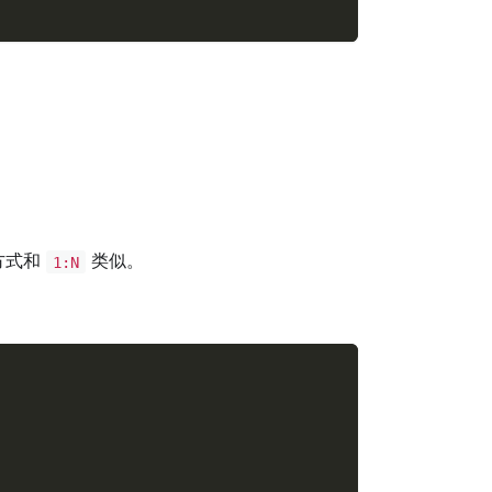
方式和
类似。
1:N