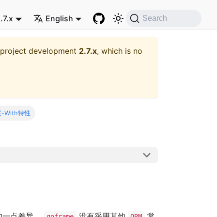
.7.x
English
Search
t project development
2.7.x
, which is no
With特性
的一点差异。
没有采用其他
常
goframe
ORM