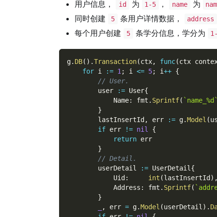
用户信息，
为
，
为
id
1-5
name
na
同时创建
条用户详情数据，
5
address
每个用户创建
条学分信息，学分为
5
1
g
.
DB
(
)
.
Transaction
(
ctx
,
func
(
ctx conte
for
 i 
:=
1
;
 i 
<=
5
;
 i
++
{
// User.
        user 
:=
 User
{
            Name
:
 fmt
.
Sprintf
(
`name_%d
}
        lastInsertId
,
 err 
:=
 g
.
Model
(
u
if
 err 
!=
nil
{
return
 err
}
// Detail.
        userDetail 
:=
 UserDetail
{
            Uid
:
int
(
lastInsertId
)
            Address
:
 fmt
.
Sprintf
(
`addr
}
_
,
 err 
=
 g
.
Model
(
userDetail
)
.
D
if
 err 
!=
nil
{