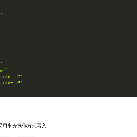
"`
"`
me"`
h:uid=id"`
h:uid=id"`
采用事务操作方式写入：