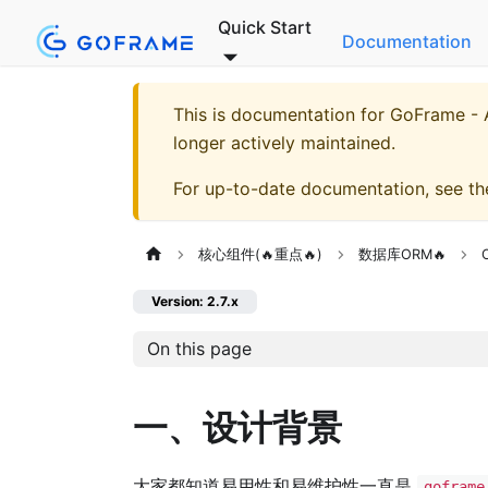
Quick Start
Documentation
This is documentation for
GoFrame - A
longer actively maintained.
For up-to-date documentation, see t
核心组件(🔥重点🔥)
数据库ORM🔥
Version: 2.7.x
On this page
一、设计背景
大家都知道易用性和易维护性一直是
goframe