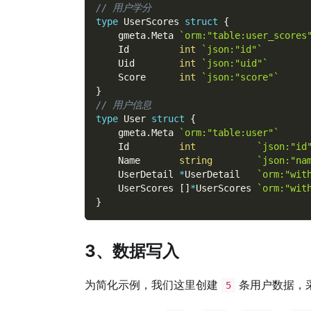
// 用户学分
type
 UserScores 
struct
{
    gmeta
.
Meta 
`orm:"table:user_scores
    Id         
int
`json:"id"`
    Uid        
int
`json:"uid"`
    Score      
int
`json:"score"`
}
// 用户信息
type
 User 
struct
{
    gmeta
.
Meta 
`orm:"table:user"`
    Id         
int
`json:"id
    Name       
string
`json:"na
    UserDetail 
*
UserDetail   
`orm:"wit
    UserScores 
[
]
*
UserScores 
`orm:"wit
}
3、数据写入
为简化示例，我们这里创建
条用户数据，
5