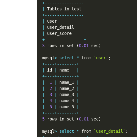
+
--
--
--
--
--
--
--
--
+
|
 Tables_in_test 
|
+
--
--
--
--
--
--
--
--
+
|
 user           
|
|
 user_detail    
|
|
 user_score     
|
+
--
--
--
--
--
--
--
--
+
3
 rows in set 
(
0.01
 sec
)
mysql
>
select
*
 from 
`user`
;
+
--
--
+
--
--
--
--
+
|
 id 
|
 name   
|
+
--
--
+
--
--
--
--
+
|
1
|
 name_1 
|
|
2
|
 name_2 
|
|
3
|
 name_3 
|
|
4
|
 name_4 
|
|
5
|
 name_5 
|
+
--
--
+
--
--
--
--
+
5
 rows in set 
(
0.01
 sec
)
mysql
>
select
*
 from 
`user_detail`
;