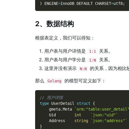
)
 ENGINE
=
InnoDB DEFAULT CHARSET
=
utf8
;
2、数据结构
根据表定义，我们可以得知：
用户表与用户详情是
关系。
1:1
用户表与用户学分是
关系。
1:N
这里并没有演示
的关系，因为相比
N:N
那么
的模型可定义如下：
Golang
// 用户详情
type
 UserDetail 
struct
{
    gmeta
.
Meta 
`orm:"table:user_detail
    Uid        
int
`json:"uid"`
    Address    
string
`json:"address"`
}