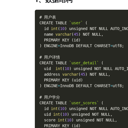
# 用户表
CREATE TABLE 
`user`
(
  id 
int
(
10
)
 unsigned NOT NULL AUTO_IN
  name 
varchar
(
45
)
 NOT NULL
,
  PRIMARY KEY 
(
id
)
)
 ENGINE
=
InnoDB DEFAULT CHARSET
=
utf8
;
# 用户详情
CREATE TABLE 
`user_detail`
(
  uid  
int
(
10
)
 unsigned NOT NULL AUTO_
  address 
varchar
(
45
)
 NOT NULL
,
  PRIMARY KEY 
(
uid
)
)
 ENGINE
=
InnoDB DEFAULT CHARSET
=
utf8
;
# 用户学分
CREATE TABLE 
`user_scores`
(
  id 
int
(
10
)
 unsigned NOT NULL AUTO_IN
  uid 
int
(
10
)
 unsigned NOT NULL
,
  score 
int
(
10
)
 unsigned NOT NULL
,
  PRIMARY KEY 
(
id
)