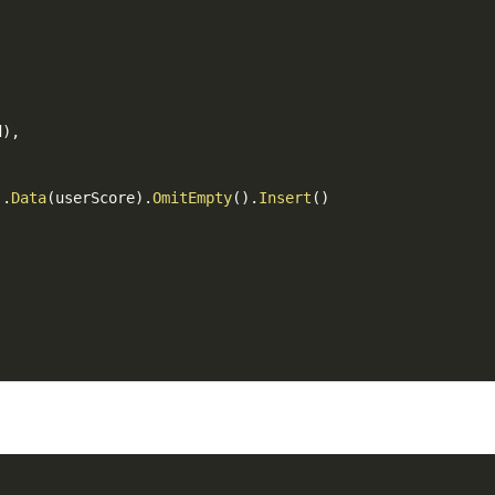
d
)
,
)
.
Data
(
userScore
)
.
OmitEmpty
(
)
.
Insert
(
)