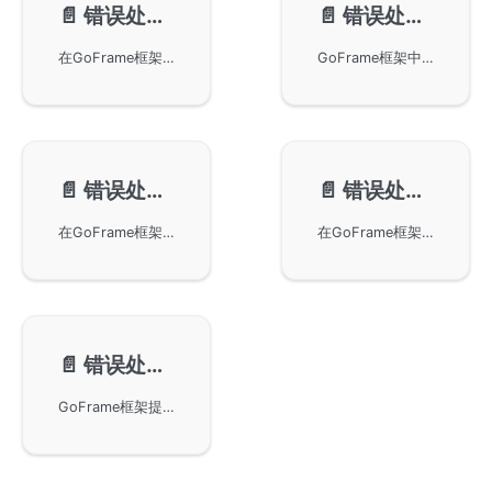
📄️
错误处理-错误码使用
📄️
错误处理-错误码接口
在GoFrame框架中使用NewCode和WrapCode方法进行错误处理，通过这些方法可以创建和包裹带有自定义错误码和堆栈信息的error对象。文档提供了基于GoFrame框架的示例代码，帮助开发者更好地理解错误码在程序中的应用。
GoFrame框架中用于错误处理的错误码接口，基本描述了错误码组件gcode的接口化设计和高扩展性。通过实现Code接口，开发者可以自定义错误码。框架提供了默认实现，开发者也可以根据需求自行扩展，实现自己的错误码逻辑。
📄️
错误处理-错误码扩展
📄️
错误处理-错误码实现
在GoFrame框架中进行错误处理，尤其是错误码的扩展。通过使用错误码的Detail参数，可以根据业务需求自定义错误码。在具体场景中，我们可以通过WithCode方法灵活地创建新的错误码，并在中间件中进行应用和处理。该解决方案不仅增强了业务逻辑的灵活性，还为上层提供了详细的错误信息。
在GoFrame框架中自定义实现业务的错误码，通过实现gcode.Code接口，可以定义复杂的错误码；并提供错误处理的代码实例，展示如何使用自定义错误码与中间件结合。
📄️
错误处理-内置错误码
GoFrame框架提供的常见内置错误码定义，供开发者直接使用。注意，业务使用的整型错误码应定义在大于1000，以避免与框架预留错误码冲突。提供了错误码定义文件的链接，帮助开发者更好地进行错误处理与使用。