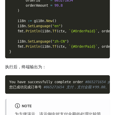
        orderId     
=
865271654
        orderAmount 
=
99.8
)
    i18n 
:=
 gi18n
.
New
(
)
    i18n
.
SetLanguage
(
"en"
)
    fmt
.
Println
(
i18n
.
Tf
(
ctx
,
`{#OrderPaid}`
,
 orderI
    i18n
.
SetLanguage
(
"zh-CN"
)
    fmt
.
Println
(
i18n
.
Tf
(
ctx
,
`{#OrderPaid}`
,
 orderI
}
执行后，终端输出为：
You have successfully complete order 
#865271654 pay
您已成功完成订单号 
#865271654 支付，支付金额￥99.80。
NOTE
为方便演示，该示例中对支付金额的处理比较简