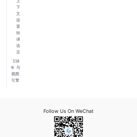
上
下
文
设
置
转
译
语
言
I18
与
N
视图
引擎
Follow Us On WeChat