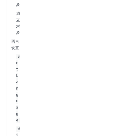
象
独
立
对
象
语言
设置
S
e
t
L
a
n
g
u
a
g
e
W
i