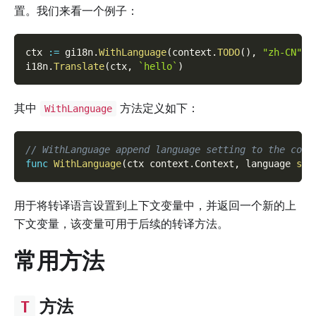
置。我们来看一个例子：
ctx 
:=
 gi18n
.
WithLanguage
(
context
.
TODO
(
)
,
"zh-CN"
)
i18n
.
Translate
(
ctx
,
`hello`
)
其中
方法定义如下：
WithLanguage
// WithLanguage append language setting to the cont
func
WithLanguage
(
ctx context
.
Context
,
 language 
str
用于将转译语言设置到上下文变量中，并返回一个新的上
下文变量，该变量可用于后续的转译方法。
常用方法
方法
T