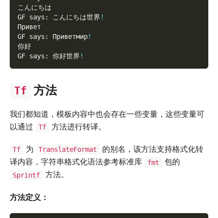
こんにちは
GF says: こんにちは世界
!
Привет
GF says: Приветмир
!
你好
GF says: 你好世界
!
方法
Tf
我们都知道，模板内容中也会存在一些变量，这些变量可
以通过
方法进行转译。
Tf
为
的别名，该方法支持格式化转
Tf
TranslateFormat
译内容，字符串格式化语法参考标准库
包的
fmt
方法。
Sprintf
方法定义：