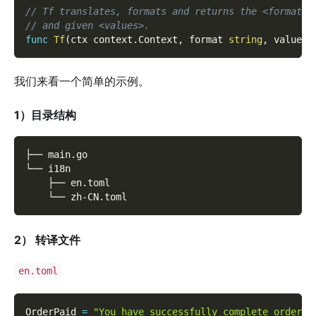
// Tf translates, formats and returns the <format> 
// and given <values>.
func
Tf
(
ctx context
.
Context
,
 format 
string
,
 values 
我们来看一个简单的示例。
1）目录结构
├── main.go
└── i18n
    ├── en.toml
    └── zh-CN.toml
2）
转译文件
en.toml
OrderPaid 
=
"You have successfully complete order #