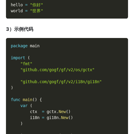
hello 
=
"你好"
world 
=
"世界"
3）示例代码
package
 main
import
(
"fmt"
"github.com/gogf/gf/v2/os/gctx"
"github.com/gogf/gf/v2/i18n/gi18n"
)
func
main
(
)
{
var
(
        ctx  
=
 gctx
.
New
(
)
        i18n 
=
 gi18n
.
New
(
)
)