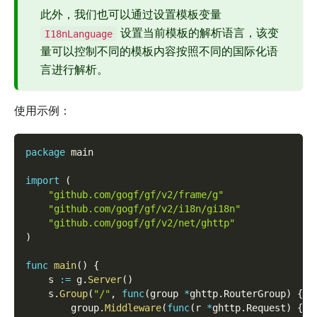
此外，我们也可以通过设置模板变量
设置当前模板的解析语言，该变
I18nLanguage
量可以控制不同的模板内容按照不同的国际化语
言进行解析。
使用示例：
package
 main
import
(
"github.com/gogf/gf/v2/frame/g"
"github.com/gogf/gf/v2/i18n/gi18n"
"github.com/gogf/gf/v2/net/ghttp"
)
func
main
(
)
{
    s 
:=
 g
.
Server
(
)
    s
.
Group
(
"/"
,
func
(
group 
*
ghttp
.
RouterGroup
)
{
        group
.
Middleware
(
func
(
r 
*
ghttp
.
Request
)
{