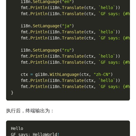
    i18n
.
SetLanguage
(
"en"
)
    fmt
.
Println
(
i18n
.
Translate
(
ctx
,
`hello`
)
)
    fmt
.
Println
(
i18n
.
Translate
(
ctx
,
`GF says: {#hel
    i18n
.
SetLanguage
(
"ja"
)
    fmt
.
Println
(
i18n
.
Translate
(
ctx
,
`hello`
)
)
    fmt
.
Println
(
i18n
.
Translate
(
ctx
,
`GF says: {#hel
    i18n
.
SetLanguage
(
"ru"
)
    fmt
.
Println
(
i18n
.
Translate
(
ctx
,
`hello`
)
)
    fmt
.
Println
(
i18n
.
Translate
(
ctx
,
`GF says: {#hel
    ctx 
=
 gi18n
.
WithLanguage
(
ctx
,
"zh-CN"
)
    fmt
.
Println
(
i18n
.
Translate
(
ctx
,
`hello`
)
)
    fmt
.
Println
(
i18n
.
Translate
(
ctx
,
`GF says: {#hel
}
执行后，终端输出为：
Hello
GF says: HelloWorld
!