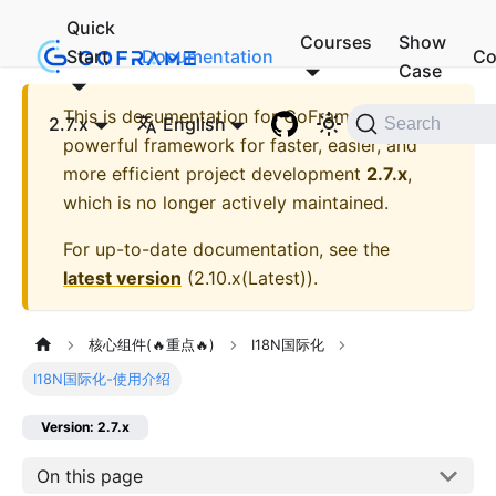
Quick
Courses
Show
Start
Documentation
Co
Case
This is documentation for
GoFrame - A
2.7.x
English
Search
powerful framework for faster, easier, and
more efficient project development
2.7.x
,
which is no longer actively maintained.
For up-to-date documentation, see the
latest version
(
2.10.x(Latest)
).
核心组件(🔥重点🔥)
I18N国际化
I18N国际化-使用介绍
Version: 2.7.x
On this page