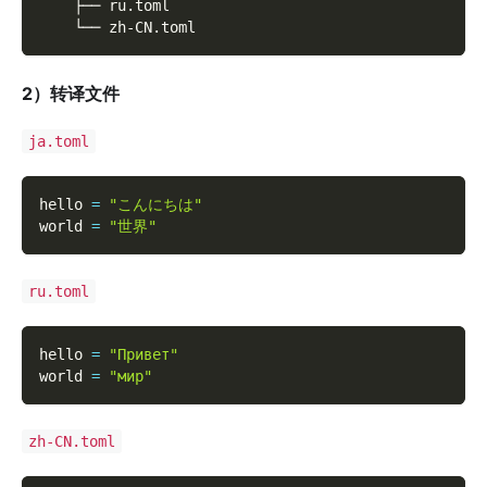
    ├── ru.toml
    └── zh-CN.toml
2）转译文件
ja.toml
hello 
=
"こんにちは"
world 
=
"世界"
ru.toml
hello 
=
"Привет"
world 
=
"мир"
zh-CN.toml