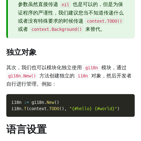
参数虽然直接传递
也是可以的，但是为保
nil
证程序的严谨性，我们建议您当不知道传递什么
或者没有特殊要求的时候传递
context.TODO()
或者
来替代。
context.Background()
独立对象
其次，我们也可以模块化独立使用
模块，通过
gi18n
方法创建独立的
对象，然后开发者
gi18n.New()
i18n
自行进行管理。例如：
i18n 
:=
 gi18n
.
New
(
)
i18n
.
T
(
context
.
TODO
(
)
,
"{#hello} {#world}"
)
语言设置