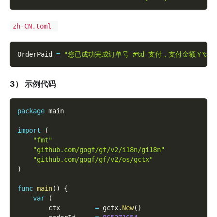
zh-CN.toml
OrderPaid 
=
"您已成功完成订单号 #%d 支付，支付金额￥%.2
3）
示例代码
package
 main
import
(
"fmt"
"github.com/gogf/gf/v2/i18n/gi18n"
"github.com/gogf/gf/v2/os/gctx"
)
func
main
(
)
{
var
(
        ctx         
=
 gctx
.
New
(
)