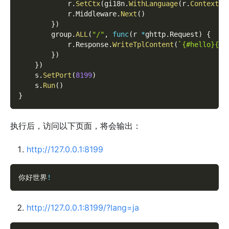
            r
.
SetCtx
(
gi18n
.
WithLanguage
(
r
.
Context
(
)
            r
.
Middleware
.
Next
(
)
}
)
        group
.
ALL
(
"/"
,
func
(
r 
*
ghttp
.
Request
)
{
            r
.
Response
.
WriteTplContent
(
`{#hello}{#w
}
)
}
)
    s
.
SetPort
(
8199
)
    s
.
Run
(
)
}
执行后，访问以下页面，将会输出：
http://127.0.0.1:8199
你好世界
!
http://127.0.0.1:8199/?lang=ja