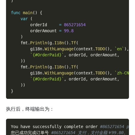
)
func
main
(
)
{
var
(
        orderId     
=
865271654
        orderAmount 
=
99.8
)
    fmt
.
Println
(
g
.
I18n
(
)
.
Tf
(
        gi18n
.
WithLanguage
(
context
.
TODO
(
)
,
`en`
)
,
`{#OrderPaid}`
,
 orderId
,
 orderAmount
,
)
)
    fmt
.
Println
(
g
.
I18n
(
)
.
Tf
(
        gi18n
.
WithLanguage
(
context
.
TODO
(
)
,
`zh-CN`
)
`{#OrderPaid}`
,
 orderId
,
 orderAmount
,
)
)
}
执行后，终端输出为：
You have successfully complete order 
#865271654 pay
您已成功完成订单号 
#865271654 支付，支付金额￥99.80。