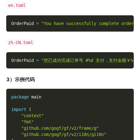
en.toml
OrderPaid 
=
"You have successfully complete order #
zh-CN.toml
OrderPaid 
=
"您已成功完成订单号 #%d 支付，支付金额￥%.2
3）示例代码
package
 main
import
(
"context"
"fmt"
"github.com/gogf/gf/v2/frame/g"
"github.com/gogf/gf/v2/i18n/gi18n"