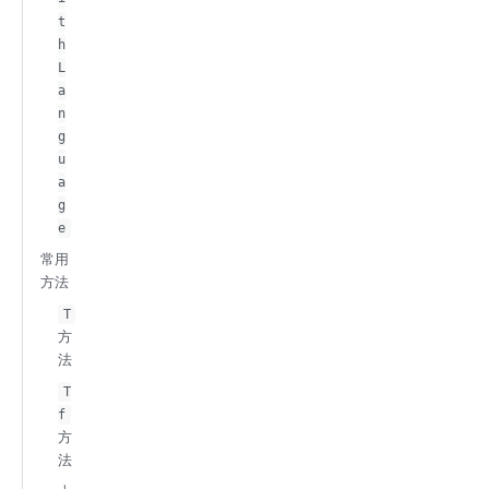
t
h
L
a
n
g
u
a
g
e
常用
方法
T
方
法
T
f
方
法