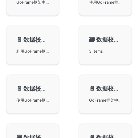
GoFrame框架中的数据校验规则及其应用。GoFrame框架内置了多种常用的校验规则，支持开发者在处理数据时进行参数校验和结构体校验。文章详细讲解了不同情况下如何使用各种校验规则，包括必需参数、日期格式、数值范围、枚举值验证等，为开发者提供了灵活的校验机制。
使用GoFrame框架中的数据校验组件进行数据校验，包括校验对象的配置管理和链式操作等内容。通过详细的示例展示了单数据校验、结构体和映射的数据校验方法，帮助开发者快速掌握数据校验的使用技巧。
📄️
数据校验-校验结果
🗃️
数据校验-参数类型
利用GoFrame框架进行数据校验，描述了gvalid.Error接口的实现及使用方法。通过不同方法获取校验错误信息，包括顺序性和非顺序性校验的影响。同时，示例演示如何获取校验错误中的第一条错误信息，为开发者提供实用指引。
3 items
📄️
数据校验-可选校验
📄️
数据校验-递归校验
使用GoFrame框架进行数据校验，尤其是针对可选校验规则的使用。当校验规则中不包含required时，可选校验规则不会强制校验空字符串或nil值。文档提供了多个实际代码示例，展示了在Go语言中通过GoFrame框架实现可选数据校验的过程和注意事项，适合开发者在项目中应用。
GoFrame框架中数据校验组件的递归校验特性。通过示例代码展示了如何对结构体、切片及映射类型的数据进行嵌套校验，实现对复杂数据结构的有效验证。特别说明了在递归校验中空对象的处理方法，以及带有默认值的空对象将被视为已传递并被校验。
🗃️
数据校验-自定义规则
📄️
数据校验-自定义错误