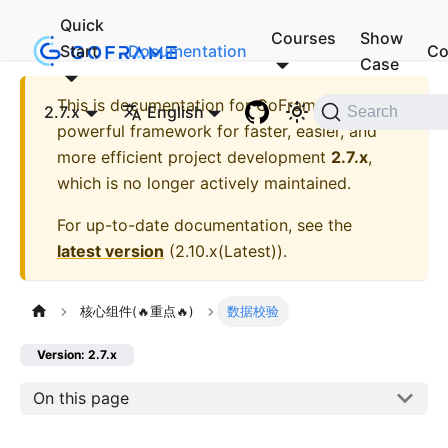
Quick
Courses
Show
Start
Documentation
Co
Case
This is documentation for
GoFrame - A
2.7.x
English
Search
powerful framework for faster, easier, and
more efficient project development
2.7.x
,
which is no longer actively maintained.
For up-to-date documentation, see the
latest version
(
2.10.x(Latest)
).
核心组件(🔥重点🔥)
数据校验
Version: 2.7.x
On this page