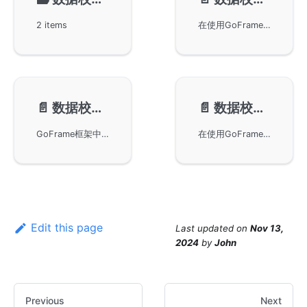
2 items
在使用GoFrame框架的数据校验组件时，自定义错误提示并支持i18n国际化功能。通过结合i18n组件，可以方便地设置不同语言的错误信息。文中详细说明了如何配置英文和中文的i18n文件，以及如何通过中间件进行错误提示语言的设置，帮助开发者更高效地进行国际化处理。
📄️
数据校验-方法介绍
📄️
数据校验-常见问题
GoFrame框架中的数据校验功能，详细描述了包括New、Run、Clone、I18n、Bail、Ci等常用校验方法的使用。通过具体示例讲解如何使用这些方法进行有效的数据校验，并提供了定制化校验规则和错误提示的方法，帮助开发者更好地完成应用程序的数据校验工作。
在使用GoFrame框架进行数据校验时，Struct默认值对required规则的影响及其解决方案，包括使用指针类型绕过默认值影响、组合校验规则以及Assoc联合校验方法，以确保校验准确性。
Edit this page
Last updated
on
Nov 13,
2024
by
John
Previous
Next