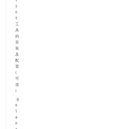
l
i
n
t
工
具
的
安
装
及
配
置
(
可
选
)
g
o
l
a
n