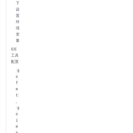
下
设
置
环
境
变
量
IDE
工具
配置
g
o
f
m
t
,
g
o
i
m
p