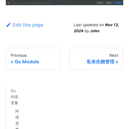
Edit this page
Last updated
on
Nov 13,
2024
by
John
Previous
Next
Go Module
私有依赖管理
Go
环境
变量
环
境
变