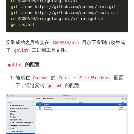
cd
$GOPATH
/src/golang.org/x/
git
 clone https://github.com/golang/lint.git
git
 clone https://github.com/golang/tools.git
cd
$GOPATH
/src/golang.org/x/lint/golint
go 
install
安装成功之后将会在
目录下看到自动生成
$GOPATH/bin
了
二进制工具文件。
golint
的配置
golint
随后在
的
-
配置
Goland
Tools
File Watchers
下，通过复制
的配置
go fmt