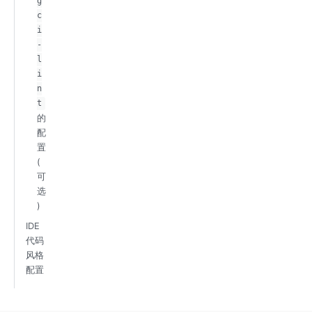
g
c
i
-
l
i
n
t
的
配
置
(
可
选
)
IDE
代码
风格
配置