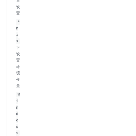
量
设
置
*
n
i
x
下
设
置
环
境
变
量
W
i
n
d
o
w
s