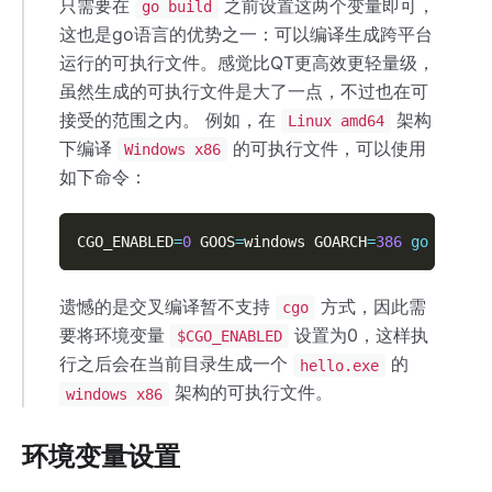
只需要在
之前设置这两个变量即可，
go build
这也是go语言的优势之一：可以编译生成跨平台
运行的可执行文件。感觉比QT更高效更轻量级，
虽然生成的可执行文件是大了一点，不过也在可
接受的范围之内。 例如，在
架构
Linux amd64
下编译
的可执行文件，可以使用
Windows x86
如下命令：
CGO_ENABLED
=
0
 GOOS
=
windows GOARCH
=
386
go
 build 
遗憾的是交叉编译暂不支持
方式，因此需
cgo
要将环境变量
设置为0，这样执
$CGO_ENABLED
行之后会在当前目录生成一个
的
hello.exe
架构的可执行文件。
windows x86
环境变量设置