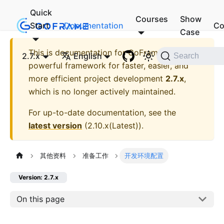
Quick
Courses
Show
Start
Documentation
Co
Case
This is documentation for
GoFrame - A
2.7.x
English
Search
powerful framework for faster, easier, and
more efficient project development
2.7.x
,
which is no longer actively maintained.
For up-to-date documentation, see the
latest version
(
2.10.x(Latest)
).
其他资料
准备工作
开发环境配置
Version: 2.7.x
On this page