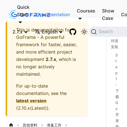
Quick
Courses
Show
Start
Documentation
Co
Case
This is documentation for
Go
2.7.x
English
Search
开发
GoFrame - A powerful
环境
framework for faster, easier,
安装
and more efficient project
S
development
2.7.x
, which is
t
no longer actively
e
p
maintained.
1
-
For up-to-date
下
documentation, see the
载
latest version
G
(
2.10.x(Latest)
).
o
开
发
其他资料
准备工作
包