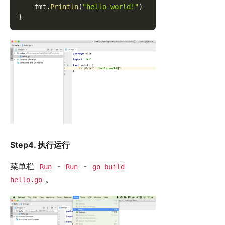
    fmt
.
Println
(
"hello world!"
)
}
Step4. 执行运行
菜单栏
-
-
Run
Run
go build
。
hello.go