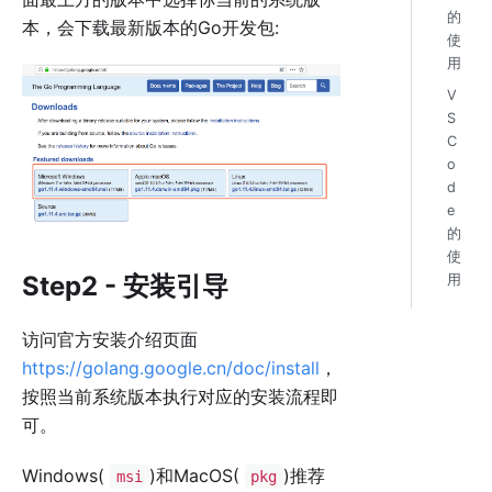
的
本，会下载最新版本的Go开发包:
使
用
V
S
C
o
d
e
的
使
Step2 - 安装引导
用
访问官方安装介绍页面
https://golang.google.cn/doc/install
，
按照当前系统版本执行对应的安装流程即
可。
Windows(
)和MacOS(
)推荐
msi
pkg