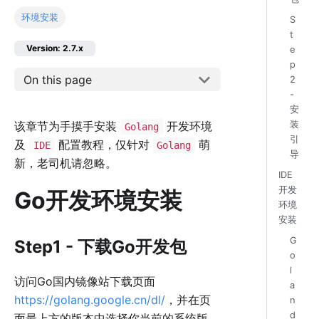
环境安装
S
t
Version: 2.7.x
e
p
On this page
2
-
安
装
该章节为手摸手安装
开发环境
Golang
引
及
配置教程，仅针对
萌
IDE
Golang
导
新，老司机请忽略。
IDE
开发
Go开发环境安装
环境
安装
G
Step1 - 下载Go开发包
o
l
访问Go国内镜像站下载页面
a
https://golang.google.cn/dl/
，并在页
n
d
面最上方的版本中选择你当前的系统版