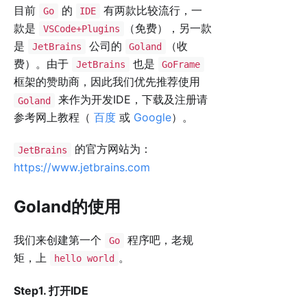
目前
的
有两款比较流行，一
Go
IDE
款是
（免费），另一款
VSCode+Plugins
是
公司的
（收
JetBrains
Goland
费）。由于
也是
JetBrains
GoFrame
框架的赞助商，因此我们优先推荐使用
来作为开发IDE，下载及注册请
Goland
参考网上教程（
百度
或
Google
）。
的官方网站为：
JetBrains
https://www.jetbrains.com
Goland的使用
我们来创建第一个
程序吧，老规
Go
矩，上
。
hello world
Step1. 打开IDE