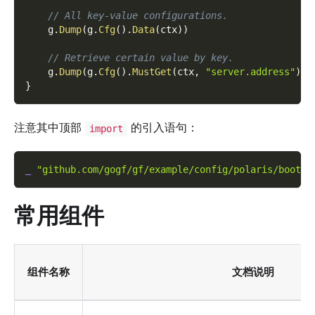
// All key-value configurations.
    g
.
Dump
(
g
.
Cfg
(
)
.
Data
(
ctx
)
)
// Retrieve certain value by key.
    g
.
Dump
(
g
.
Cfg
(
)
.
MustGet
(
ctx
,
"server.address"
)
)
}
注意其中顶部
的引入语句：
import
_
"github.com/gogf/gf/example/config/polaris/boot"
常用组件
组件名称
文档说明