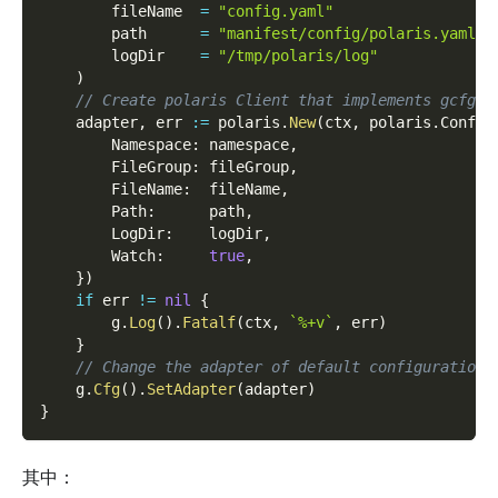
        fileName  
=
"config.yaml"
        path      
=
"manifest/config/polaris.yaml"
        logDir    
=
"/tmp/polaris/log"
)
// Create polaris Client that implements gcfg.A
    adapter
,
 err 
:=
 polaris
.
New
(
ctx
,
 polaris
.
Config
        Namespace
:
 namespace
,
        FileGroup
:
 fileGroup
,
        FileName
:
  fileName
,
        Path
:
      path
,
        LogDir
:
    logDir
,
        Watch
:
true
,
}
)
if
 err 
!=
nil
{
        g
.
Log
(
)
.
Fatalf
(
ctx
,
`%+v`
,
 err
)
}
// Change the adapter of default configuration 
    g
.
Cfg
(
)
.
SetAdapter
(
adapter
)
}
其中：