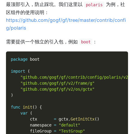
最顶部引入，防止踩坑。我们这里以
为例，社
polaris
区组件的使用说明：
https://github.com/gogf/gf/tree/master/contrib/confi
g/polaris
需要提供一个独立的引入包，例如
：
boot
package
 boot
import
(
"github.com/gogf/gf/contrib/config/polaris/v2"
"github.com/gogf/gf/v2/frame/g"
"github.com/gogf/gf/v2/os/gctx"
)
func
init
(
)
{
var
(
        ctx       
=
 gctx
.
GetInitCtx
(
)
        namespace 
=
"default"
        fileGroup 
=
"TestGroup"