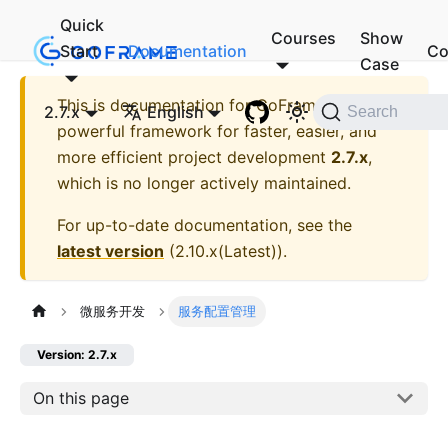
Quick
Courses
Show
Start
Documentation
Co
Case
This is documentation for
GoFrame - A
2.7.x
English
Search
powerful framework for faster, easier, and
more efficient project development
2.7.x
,
which is no longer actively maintained.
For up-to-date documentation, see the
latest version
(
2.10.x(Latest)
).
微服务开发
服务配置管理
Version: 2.7.x
On this page