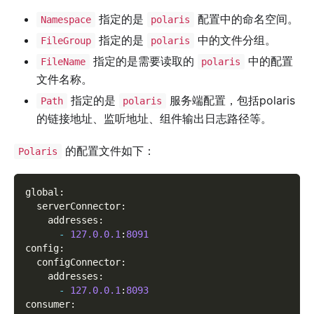
指定的是
配置中的命名空间。
Namespace
polaris
指定的是
中的文件分组。
FileGroup
polaris
指定的是需要读取的
中的配置
FileName
polaris
文件名称。
指定的是
服务端配置，包括polaris
Path
polaris
的链接地址、监听地址、组件输出日志路径等。
的配置文件如下：
Polaris
global
:
  serverConnector
:
    addresses
:
-
127.0
.0
.1
:
8091
config
:
  configConnector
:
    addresses
:
-
127.0
.0
.1
:
8093
consumer
: