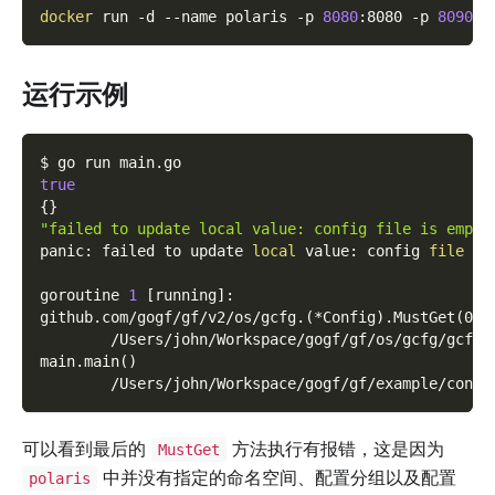
docker
 run 
-d
--name
 polaris 
-p
8080
:8080 
-p
8090
:8
运行示例
$ go run main.go
true
{
}
"failed to update local value: config file is empty
panic: failed to update 
local
 value: config 
file
 is
goroutine 
1
[
running
]
:
github.com/gogf/gf/v2/os/gcfg.
(
*Config
)
.MustGet
(
0x0
        /Users/john/Workspace/gogf/gf/os/gcfg/gcfg.
main.main
(
)
        /Users/john/Workspace/gogf/gf/example/confi
可以看到最后的
方法执行有报错，这是因为
MustGet
中并没有指定的命名空间、配置分组以及配置
polaris