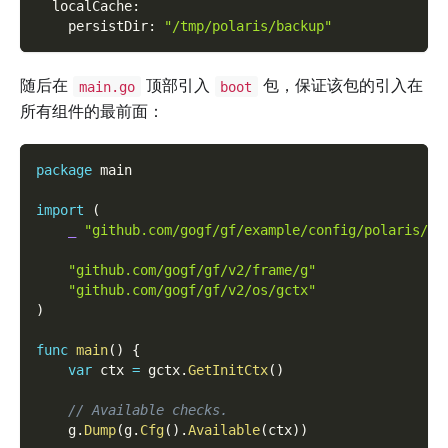
  localCache
:
    persistDir
:
"/tmp/polaris/backup"
随后在
顶部引入
包，保证该包的引入在
main.go
boot
所有组件的最前面：
package
 main
import
(
_
"github.com/gogf/gf/example/config/polaris/bo
"github.com/gogf/gf/v2/frame/g"
"github.com/gogf/gf/v2/os/gctx"
)
func
main
(
)
{
var
 ctx 
=
 gctx
.
GetInitCtx
(
)
// Available checks.
    g
.
Dump
(
g
.
Cfg
(
)
.
Available
(
ctx
)
)