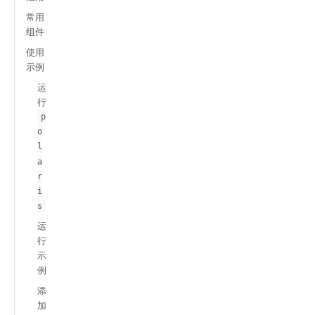
常用
组件
使用
示例
运
行
p
o
l
a
r
i
s
运
行
示
例
添
加