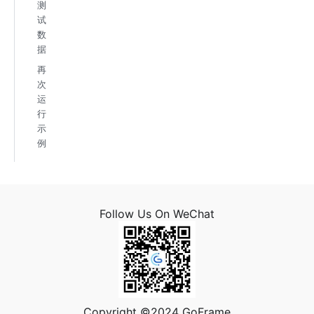
测
试
数
据
再
次
运
行
示
例
Follow Us On WeChat
Copyright ©2024 GoFrame