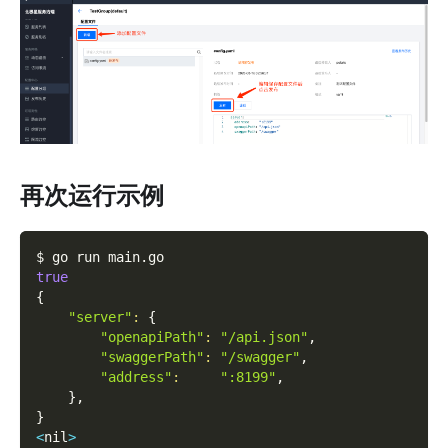
再次运行示例
$ go run main.go
true
{
"server"
:
{
"openapiPath"
:
"/api.json"
,
"swaggerPath"
:
"/swagger"
,
"address"
:
":8199"
,
}
,
}
<
nil
>