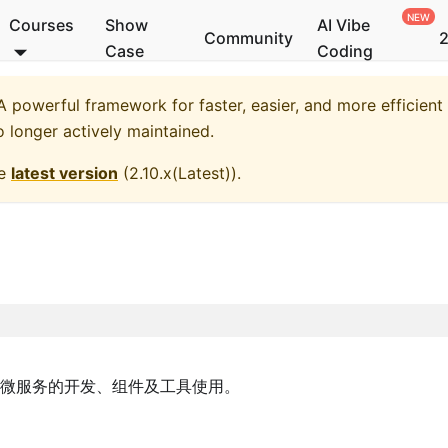
Courses
Show
AI Vibe
Community
2
Case
Coding
 powerful framework for faster, easier, and more efficient
o longer actively maintained.
he
latest version
(
2.10.x(Latest)
).
微服务的开发、组件及工具使用。