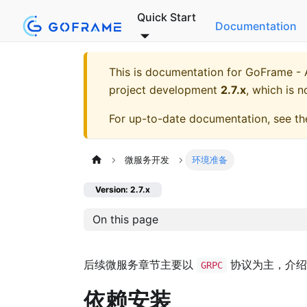
Quick Start
Documentation
This is documentation for
GoFrame - A
project development
2.7.x
, which is n
For up-to-date documentation, see t
微服务开发
环境准备
Version: 2.7.x
On this page
后续微服务章节主要以
协议为主，介绍
GRPC
依赖安装