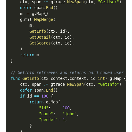
    ctx
,
 span 
:=
 gtrace
.
NewSpan
(
ctx
,
"GetUser"
)
defer
 span
.
End
(
)
    m 
:=
 g
.
Map
{
}
    gutil
.
MapMerge
(
        m
,
GetInfo
(
ctx
,
 id
)
,
GetDetail
(
ctx
,
 id
)
,
GetScores
(
ctx
,
 id
)
,
)
return
 m
}
// GetInfo retrieves and returns hard coded user in
func
GetInfo
(
ctx context
.
Context
,
 id 
int
)
 g
.
Map 
{
    ctx
,
 span 
:=
 gtrace
.
NewSpan
(
ctx
,
"GetInfo"
)
defer
 span
.
End
(
)
if
 id 
==
100
{
return
 g
.
Map
{
"id"
:
100
,
"name"
:
"john"
,
"gender"
:
1
,
}
}