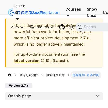
Quick
Courses
Show
Start
Documentation
Co
Case
This is documentation for
GoFrame - A
2.7.x
English
Search
powerful framework for faster, easier, and
more efficient project development
2.7.x
,
which is no longer actively maintained.
For up-to-date documentation, see the
latest version
(
2.10.x(Latest)
).
服务可观测性
服务链路跟踪
链路跟踪-基本示例
Version: 2.7.x
On this page