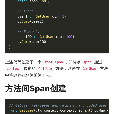
defer
 span
.
End
(
)
// Trace 1.
    user1 
:=
GetUser
(
ctx
,
1
)
    g
.
Dump
(
user1
)
// Trace 2.
    user100 
:=
GetUser
(
ctx
,
100
)
    g
.
Dump
(
user100
)
}
上述代码创建了一个
，并将该
通过
root span
span
传递给
方法，以便在
方法
context
GetUser
GetUser
中将追踪链继续延续下去。
方法间Span创建
// GetUser retrieves and returns hard coded user da
func
GetUser
(
ctx context
.
Context
,
 id 
int
)
 g
.
Map 
{