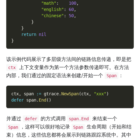
"math"
:
100
,
"english"
:
60
,
"chinese"
:
50
,
}
}
return
nil
}
该示例代码展示了多层级方法间的链路信息传递，即是把
上下文变量作为第一个方法参数传递即可。在方法
ctx
内部，我们通过的固定语法来创建/开始一个
：
Span
ctx
,
 span 
:=
 gtrace
.
NewSpan
(
ctx
,
"xxx"
)
defer
 span
.
End
(
)
并通过
的方式调用
来结束一个
defer
span.End
，这样可以很好地记录
生命周期（开始和结
Span
Span
束）信息，这些信息都将会展示到链路跟踪系统中。其中