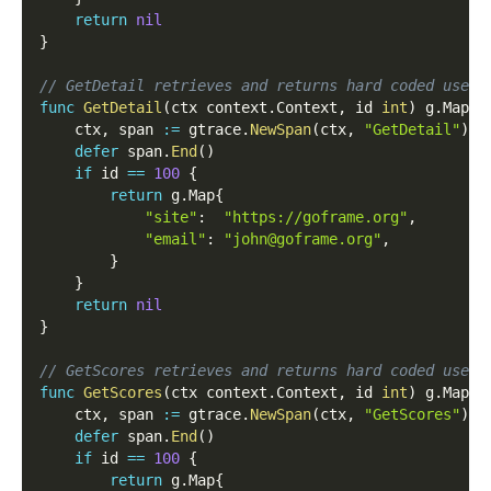
return
nil
}
// GetDetail retrieves and returns hard coded user 
func
GetDetail
(
ctx context
.
Context
,
 id 
int
)
 g
.
Map 
{
    ctx
,
 span 
:=
 gtrace
.
NewSpan
(
ctx
,
"GetDetail"
)
defer
 span
.
End
(
)
if
 id 
==
100
{
return
 g
.
Map
{
"site"
:
"https://goframe.org"
,
"email"
:
"john@goframe.org"
,
}
}
return
nil
}
// GetScores retrieves and returns hard coded user 
func
GetScores
(
ctx context
.
Context
,
 id 
int
)
 g
.
Map 
{
    ctx
,
 span 
:=
 gtrace
.
NewSpan
(
ctx
,
"GetScores"
)
defer
 span
.
End
(
)
if
 id 
==
100
{
return
 g
.
Map
{