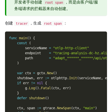
开发者手动创建
，而是由客户端/服
root span
务端请求的拦截器来自动创建。
创建
，生成
：
tracer
root span
func
main
(
)
{
const
(
        serviceName 
=
"otlp-http-client"
        endpoint    
=
"tracing-analysis-dc-hz.aliyu
        path        
=
"adapt_******_******/api/otlp
)
var
 ctx 
=
 gctx
.
New
(
)
    shutdown
,
 err 
:=
 otlphttp
.
Init
(
serviceName
,
 end
if
 err 
!=
nil
{
        g
.
Log
(
)
.
Fatal
(
ctx
,
 err
)
}
defer
shutdown
(
)
    ctx
,
 span 
:=
 gtrace
.
NewSpan
(
ctx
,
"main"
)