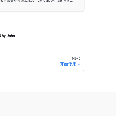
解答有关在使用GoFrame框架时服务端频繁出现context cancel错误的常见问题。该错误通常是由于客户端主动取消请求引起的，文中介绍了一种通过自定义中间件来处理此问题的方法，使服务端能够忽略客户端的取消请求并继续执行。
4
by
John
Next
开始使用