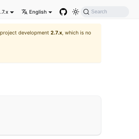
.7.x
English
Search
t project development
2.7.x
, which is no