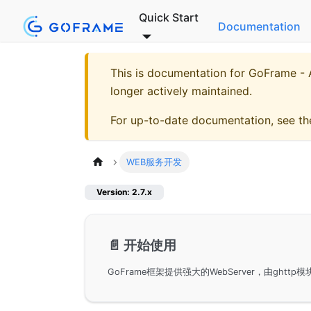
Quick Start
Documentation
This is documentation for
GoFrame - A
longer actively maintained.
For up-to-date documentation, see t
WEB服务开发
Version: 2.7.x
📄️
开始使用