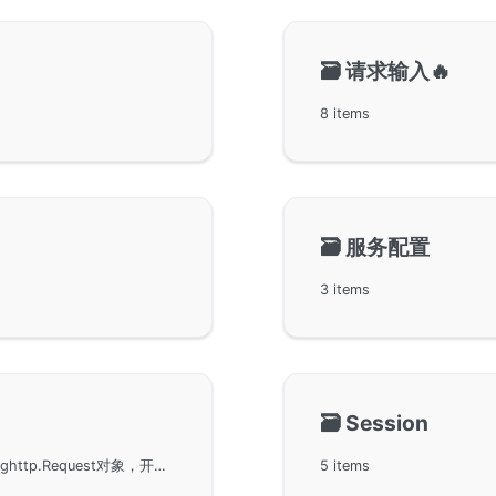
🗃️
请求输入🔥
8 items
🗃️
服务配置
3 items
🗃️
Session
在GoFrame框架中使用Cookie进行会话管理。通过ghttp.Request对象，开发者可以轻松获取、设置和删除Cookie。还讨论了SessionId的获取和设置，Cookie的过期时间处理，以及在控制器中继承和使用会话对象的简易方法。这些功能为Web开发者提供了强大的工具来管理用户会话，确保Web应用的灵活性和应变能力。
5 items