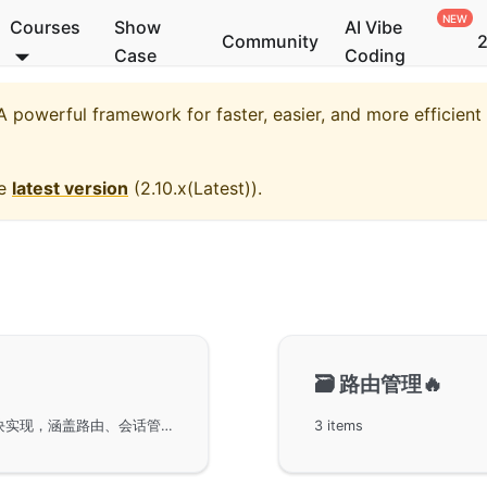
Courses
Show
AI Vibe
Community
2
Case
Coding
 powerful framework for faster, easier, and more efficien
he
latest version
(
2.10.x(Latest)
).
🗃️
路由管理🔥
GoFrame框架提供强大的WebServer，由ghttp模块实现，涵盖路由、会话管理、缓存等功能。支持多端口监听、域名绑定、多实例运行，提供便捷的配置管理及服务器平滑重启能力，为开发者提供模块化和灵活性支持，为用户提供可靠的HTTP和HTTPS服务。
3 items