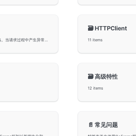
🗃️
HTTPClient
使用GoFrame框架中进行HTTP请求异常处理的策略。当请求过程中产生异常时，GoFrame会自动捕获panic，避免进程崩溃，并记录到日志文件中。开发者可以通过自定义中间件进行异常捕获和处理，同时可以获取详细的异常堆栈信息，更加有效地定位问题。本文还提供了多个代码示例，帮助读者理解异常处理的正确用法。
11 items
🗃️
高级特性
12 items
📄️
常见问题