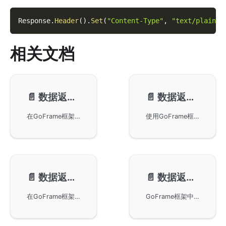
Response
.
Header
(
)
.
Set
(
"Content-Type"
,
"text/plain; 
相关文档
📄️
数据返回-缓冲控制
📄️
数据返回-JSON/XML
在GoFrame框架中如何实现数据返回的缓冲控制。通过使用缓冲区可以提高执行效率并提供更灵活的输出控制。示例代码展示了如何通过中间件统一处理返回数据，避免错误信息直接暴露给客户端，并提供自定义的错误信息提示。
使用GoFrame框架的Response对象实现数据返回功能，支持JSON和XML格式输出。通过WriteJson、WriteXml等方法，可以轻松实现内容输出。示例代码展示了如何使用GoFrame构建HTTP服务器，并提供支持JSONP协议的实现方式。
📄️
数据返回-Redirect
📄️
数据返回-Exit控制
在GoFrame框架中使用RedirectTo和RedirectBack方法实现页面跳转功能。通过Location Header实现页面之间的跳转，包括跳转到指定地址和返回到上一页面。本示例演示了如何在本地服务中设置页面重定向，帮助开发者理解HTTP地址处理及Referer Header的应用。
GoFrame框架中的数据返回控制方法，包括Exit、ExitAll和ExitHook。Exit用于退出当前执行的逻辑方法，而ExitAll会强行中断当前执行流程，非常适用于权限控制。ExitHook用于当路由匹配到多个HOOK方法时，控制其执行顺序。这些方法在服务函数和HOOK事件回调函数中有效，并通过极少的运行时开销来提高易用性。