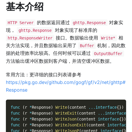
基本介绍
的数据返回通过
对象实
HTTP Server
ghttp.Response
现，
对象实现了标准库的
ghttp.Response
接口。数据输出使用
相
http.ResponseWriter
Write*
关方法实现，并且数据输出采用了
机制，因此数
Buffer
据的处理效率比较高。任何时候可以通过
OutputBuffer
方法输出缓冲区数据到客户端，并清空缓冲区数据。
常用方法：更详细的接口列表请参考
https://pkg.go.dev/github.com/gogf/gf/v2/net/ghttp#
Response
func
(
r 
*
Response
)
Write
(
content 
...
interface
{
}
)
func
(
r 
*
Response
)
WriteExit
(
content 
...
interface
{
}
func
(
r 
*
Response
)
WriteJson
(
content 
interface
{
}
)
e
func
(
r 
*
Response
)
WriteJsonExit
(
content 
interface
{
func
(
r 
*
Response
)
WriteJsonP
(
content 
interface
{
}
)