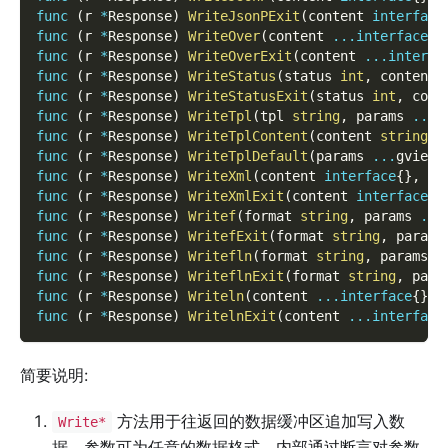
func
(
r 
*
Response
)
WriteJsonPExit
(
content 
interface
func
(
r 
*
Response
)
WriteOver
(
content 
...
interface
{
}
func
(
r 
*
Response
)
WriteOverExit
(
content 
...
interfa
func
(
r 
*
Response
)
WriteStatus
(
status 
int
,
 content 
func
(
r 
*
Response
)
WriteStatusExit
(
status 
int
,
 cont
func
(
r 
*
Response
)
WriteTpl
(
tpl 
string
,
 params 
...
g
func
(
r 
*
Response
)
WriteTplContent
(
content 
string
,
 
func
(
r 
*
Response
)
WriteTplDefault
(
params 
...
gview
.
func
(
r 
*
Response
)
WriteXml
(
content 
interface
{
}
,
 ro
func
(
r 
*
Response
)
WriteXmlExit
(
content 
interface
{
}
func
(
r 
*
Response
)
Writef
(
format 
string
,
 params 
...
func
(
r 
*
Response
)
WritefExit
(
format 
string
,
 params
func
(
r 
*
Response
)
Writefln
(
format 
string
,
 params 
.
func
(
r 
*
Response
)
WriteflnExit
(
format 
string
,
 para
func
(
r 
*
Response
)
Writeln
(
content 
...
interface
{
}
)
func
(
r 
*
Response
)
WritelnExit
(
content 
...
interface
简要说明:
方法用于往返回的数据缓冲区追加写入数
Write*
据，参数可为任意的数据格式，内部通过断言对参数