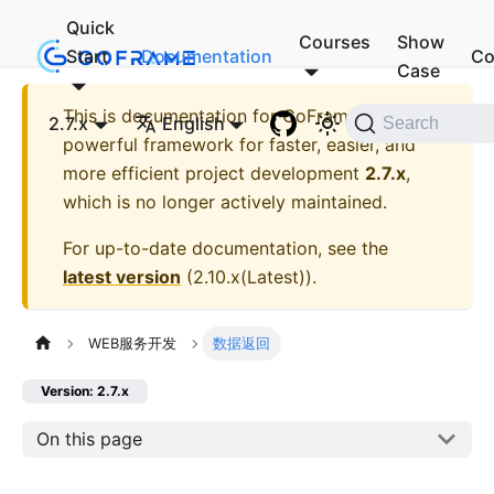
Quick
Courses
Show
Start
Documentation
Co
Case
This is documentation for
GoFrame - A
2.7.x
English
Search
powerful framework for faster, easier, and
more efficient project development
2.7.x
,
which is no longer actively maintained.
For up-to-date documentation, see the
latest version
(
2.10.x(Latest)
).
WEB服务开发
数据返回
Version: 2.7.x
On this page