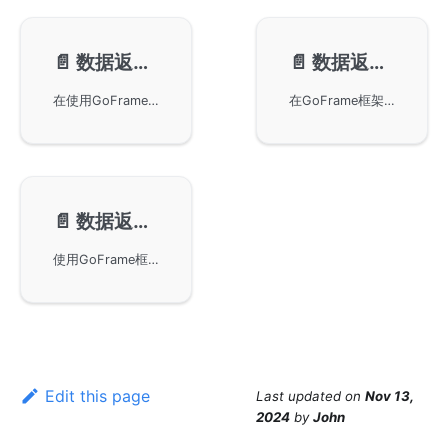
📄️
数据返回-文件下载
📄️
数据返回-模板解析
在使用GoFrame框架构建的应用程序中通过Response对象实现文件下载功能。通过ServeFile方法可以展示文件内容，而通过ServeFileDownload方法则可以引导客户端下载指定路径的文件，充分利用流式下载技术以减少内存占用，提升性能。
在GoFrame框架中使用Response方法进行模板解析和数据返回的操作，包括WriteTpl和ParseTpl等方法。通过这些方法，可以将模板文件或内容进行解析并输出，同时支持使用内置变量如Config、Cookie、Session等，提供了灵活的模版操作方式。同时，包含详细的使用示例代码，帮助您更好地理解和应用。
📄️
数据返回-Stream返回
使用GoFrame框架实现HTTP流式数据返回，适用于框架版本小于v2.4及以上的版本。通过简化的代码实现高效的流式数据传输，适用于需要长连接和持续数据更新的场景，并提供注意事项和相关资料的参考。
Edit this page
Last updated
on
Nov 13,
2024
by
John