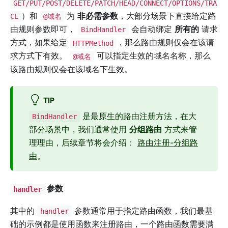
GET/PUT/POST/DELETE/PATCH/HEAD/CONNECT/OPTIONS/TRA
）和
为
非必需参数
，大部分场景下直接给定路
CE
@域名
由规则参数即可，
会自动绑定
所有的
请求
BindHandler
方式，如果给定
，那么路由规则仅会在该请
HTTPMethod
求方式下有效。
可以指定生效的域名名称，那么
@域名
该路由规则仅会在该域名下生效。
TIP
是最原生的路由注册方法，在大
BindHandler
部分场景中，我们通常使用
分组路由
方式来管
理理由，后续章节将会介绍：
路由注册-分组路
由
。
参数
handler
其中的
参数通常用于指定路由函数，我们最基
handler
础的示例都是使用函数来注册路由，一个路由函数需要满