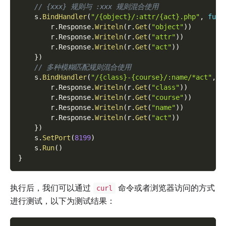
// {xxx} 规则与 :xxx 规则混合使用
    s
.
BindHandler
(
"/{object}/:attr/{act}.php"
,
func
        r
.
Response
.
Writeln
(
r
.
Get
(
"object"
)
)
        r
.
Response
.
Writeln
(
r
.
Get
(
"attr"
)
)
        r
.
Response
.
Writeln
(
r
.
Get
(
"act"
)
)
}
)
// 多种模糊匹配规则混合使用
    s
.
BindHandler
(
"/{class}-{course}/:name/*act"
,
f
        r
.
Response
.
Writeln
(
r
.
Get
(
"class"
)
)
        r
.
Response
.
Writeln
(
r
.
Get
(
"course"
)
)
        r
.
Response
.
Writeln
(
r
.
Get
(
"name"
)
)
        r
.
Response
.
Writeln
(
r
.
Get
(
"act"
)
)
}
)
    s
.
SetPort
(
8199
)
    s
.
Run
(
)
}
执行后，我们可以通过
命令或者浏览器访问的方式
curl
进行测试，以下为测试结果：