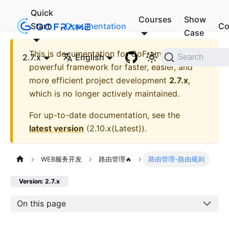
Quick
Courses
Show
Start
Documentation
Co
Case
This is documentation for
GoFrame - A
2.7.x
English
Search
powerful framework for faster, easier, and
more efficient project development
2.7.x
,
which is no longer actively maintained.
For up-to-date documentation, see the
latest version
(
2.10.x(Latest)
).
WEB服务开发
路由管理🔥
路由管理-路由规则
Version: 2.7.x
On this page