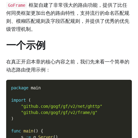
框架自建了非常强大的路由功能，提供了比任
GoFrame
何同类框架更加出色的路由特性，支持流行的命名匹配规
则、模糊匹配规则及字段匹配规则，并提供了优秀的优先
级管理机制。
一个示例
在真正开启本章的核心内容之前，我们先来看一个简单的
动态路由使用示例：
package
 main
import
(
"github.com/gogf/gf/v2/net/ghttp"
"github.com/gogf/gf/v2/frame/g"
)
func
main
(
)
{
    s 
:=
 g
.
Server
(
)