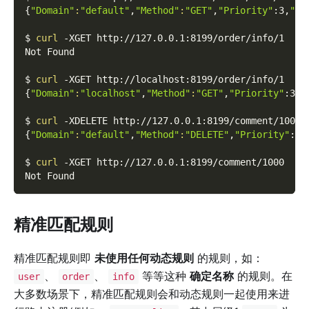
{
"Domain"
:
"default"
,
"Method"
:
"GET"
,
"Priority"
:3,
"Ur
$ 
curl
-XGET
 http://127.0.0.1:8199/order/info/1
Not Found
$ 
curl
-XGET
 http://localhost:8199/order/info/1
{
"Domain"
:
"localhost"
,
"Method"
:
"GET"
,
"Priority"
:3,
"
$ 
curl
-XDELETE
 http://127.0.0.1:8199/comment/1000
{
"Domain"
:
"default"
,
"Method"
:
"DELETE"
,
"Priority"
:2,
$ 
curl
-XGET
 http://127.0.0.1:8199/comment/1000
Not Found
精准匹配规则
精准匹配规则即
未使用任何动态规则
的规则，如：
、
、
等等这种
确定名称
的规则。在
user
order
info
大多数场景下，精准匹配规则会和动态规则一起使用来进