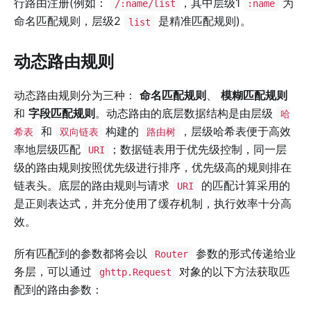
行路由注册(例如：
，其中层级1
为
/:name/list
:name
命名匹配规则，层级2
是精准匹配规则)。
list
动态路由规则
动态路由规则分为三种：
命名匹配规则
、
模糊匹配规则
和
字段匹配规则
。动态路由的底层数据结构是由层级
哈
和
构建的
，层级哈希表便于高效
希表
双向链表
路由树
率地层级匹配
；数据链表用于优先级控制，同一层
URI
级的路由规则按照优先级进行排序，优先级高的规则排在
链表头。底层的路由规则与请求
的匹配计算采用的
URI
是正则表达式，并充分使用了缓存机制，执行效率十分高
效。
所有匹配到的参数都将会以
参数的形式传递给业
Router
务层，可以通过
对象的以下方法获取匹
ghttp.Request
配到的路由参数：