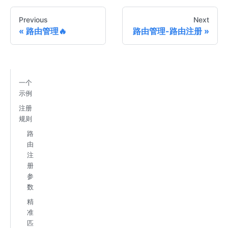
Previous
Next
路由管理🔥
路由管理-路由注册
一个
示例
注册
规则
路
由
注
册
参
数
精
准
匹