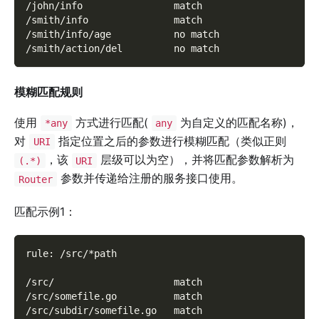
/john/info                match
/smith/info               match
/smith/info/age           no match
/smith/action/del         no match
模糊匹配规则
使用
方式进行匹配(
为自定义的匹配名称)，
*any
any
对
指定位置之后的参数进行模糊匹配（类似正则
URI
，该
层级可以为空），并将匹配参数解析为
(.*)
URI
参数并传递给注册的服务接口使用。
Router
匹配示例1：
rule: /src/*path
/src/                     match
/src/somefile.go          match
/src/subdir/somefile.go   match