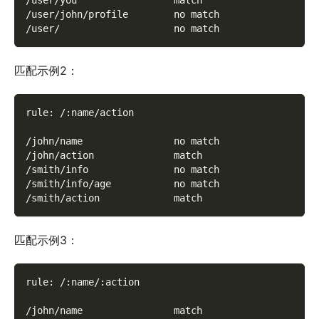
/user/you                 match
/user/john/profile        no match
/user/                    no match
匹配示例2：
rule: /:name/action
/john/name                no match
/john/action              match
/smith/info               no match
/smith/info/age           no match
/smith/action             match
匹配示例3：
rule: /:name/:action
/john/name                match