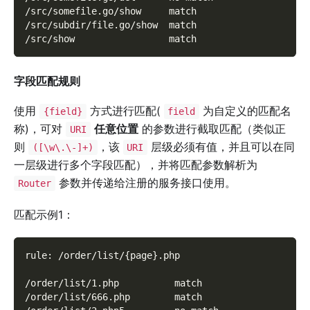
/src/somefile.go/show     match
/src/subdir/file.go/show  match
/src/show                 match
字段匹配规则
使用
方式进行匹配(
为自定义的匹配名
{field}
field
称)，可对
任意位置
的参数进行截取匹配（类似正
URI
则
，该
层级必须有值，并且可以在同
([\w\.\-]+)
URI
一层级进行多个字段匹配），并将匹配参数解析为
参数并传递给注册的服务接口使用。
Router
匹配示例1：
rule: /order/list/{page}.php
/order/list/1.php          match
/order/list/666.php        match