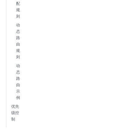
配
规
则
动
态
路
由
规
则
动
态
路
由
示
例
优先
级控
制