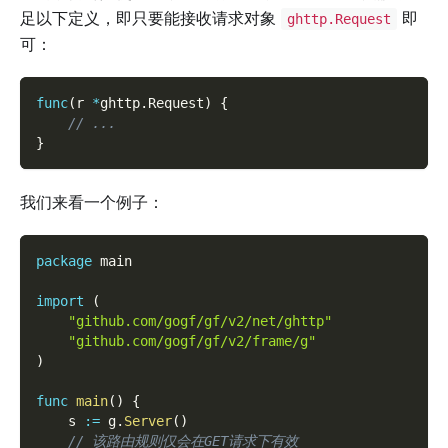
足以下定义，即只要能接收请求对象
即
ghttp.Request
可：
func
(
r 
*
ghttp
.
Request
)
{
// ...
}
我们来看一个例子：
package
 main
import
(
"github.com/gogf/gf/v2/net/ghttp"
"github.com/gogf/gf/v2/frame/g"
)
func
main
(
)
{
    s 
:=
 g
.
Server
(
)
// 该路由规则仅会在GET请求下有效