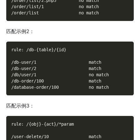
/order/list/2.php5         no match
/order/list/1              no match
/order/list                no match
匹配示例2：
rule: /db-{table}/{id}
/db-user/1                     match
/db-user/2                     match
/db/user/1                     no match
/db-order/100                  match
/database-order/100            no match
匹配示例3：
rule: /{obj}-{act}/*param
/user-delete/10                match