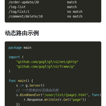
/order-update/20               match
/log-list                      match
/log/list/1                    no match
/comment/delete/10             no match
动态路由示例
package
 main
import
(
"github.com/gogf/gf/v2/net/ghttp"
"github.com/gogf/gf/v2/frame/g"
)
func
main
(
)
{
    s 
:=
 g
.
Server
(
)
// 一个简单的分页路由示例
    s
.
BindHandler
(
"/user/list/{page}.html"
,
func
(
r 
        r
.
Response
.
Writeln
(
r
.
Get
(
"page"
)
)
}
)