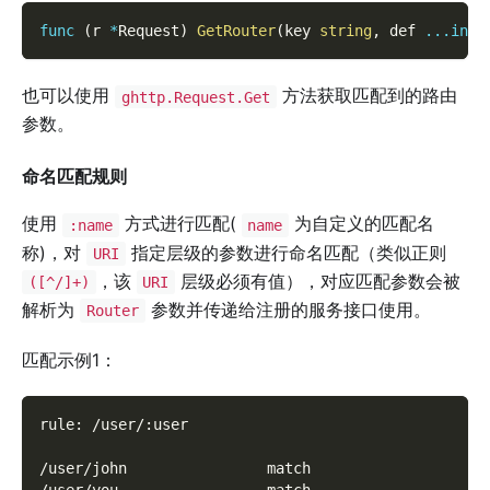
func
(
r 
*
Request
)
GetRouter
(
key 
string
,
 def 
...
inte
也可以使用
方法获取匹配到的路由
ghttp.Request.Get
参数。
命名匹配规则
使用
方式进行匹配(
为自定义的匹配名
:name
name
称)，对
指定层级的参数进行命名匹配（类似正则
URI
，该
层级必须有值），对应匹配参数会被
([^/]+)
URI
解析为
参数并传递给注册的服务接口使用。
Router
匹配示例1：
rule: /user/:user
/user/john                match