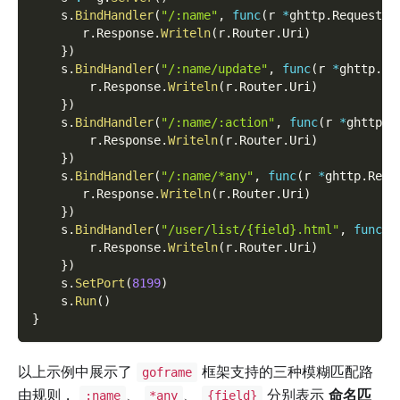
    s
.
BindHandler
(
"/:name"
,
func
(
r 
*
ghttp
.
Request
)
{
       r
.
Response
.
Writeln
(
r
.
Router
.
Uri
)
}
)
    s
.
BindHandler
(
"/:name/update"
,
func
(
r 
*
ghttp
.
Re
        r
.
Response
.
Writeln
(
r
.
Router
.
Uri
)
}
)
    s
.
BindHandler
(
"/:name/:action"
,
func
(
r 
*
ghttp
.
R
        r
.
Response
.
Writeln
(
r
.
Router
.
Uri
)
}
)
    s
.
BindHandler
(
"/:name/*any"
,
func
(
r 
*
ghttp
.
Requ
       r
.
Response
.
Writeln
(
r
.
Router
.
Uri
)
}
)
    s
.
BindHandler
(
"/user/list/{field}.html"
,
func
(
r
        r
.
Response
.
Writeln
(
r
.
Router
.
Uri
)
}
)
    s
.
SetPort
(
8199
)
    s
.
Run
(
)
}
以上示例中展示了
框架支持的三种模糊匹配路
goframe
由规则，
、
、
分别表示
命名匹
:name
*any
{field}