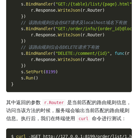
    s
.
BindHandler
(
"GET:/{table}/list/{page}.html"
,
        r
.
Response
.
WriteJson
(
r
.
Router
)
}
)
// 该路由规则仅会在GET请求及localhost域名下有效
    s
.
BindHandler
(
"GET:/order/info/{order_id}@local
        r
.
Response
.
WriteJson
(
r
.
Router
)
}
)
// 该路由规则仅会在DELETE请求下有效
    s
.
BindHandler
(
"DELETE:/comment/{id}"
,
func
(
r 
*
g
        r
.
Response
.
WriteJson
(
r
.
Router
)
}
)
    s
.
SetPort
(
8199
)
    s
.
Run
(
)
}
其中返回的参数
是当前匹配的路由规则信息，
r.Router
访问当该方法的时候，服务端会输出当前匹配的路由规则
信息。执行后，我们在终端使用
命令进行测试：
curl
$ 
curl
-XGET
 http://127.0.0.1:8199/order/list/1.htm