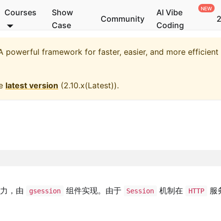
Courses
Show
AI Vibe
Community
2
Case
Coding
 powerful framework for faster, easier, and more efficien
he
latest version
(
2.10.x(Latest)
).
力，由
组件实现。由于
机制在
服
gsession
Session
HTTP