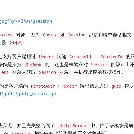
gogf/gf/v2/os/gsession
对象，因为
和
都是和请求会话相关
ession
Cookie
Session
间是
。
24小时
也支持客户端通过
传递
，
的
Header
SessionId
SessionId
操作是支持
的，这也是框架在对
的设计上
并发安全
Session
对象来获取
对象，并执行相应的数据操作。
uest
Session
的是客户端的
请求信息通过
模块
RemoteAddr + Header
guid
t/ghttp/ghttp_request.go
块实现，并已完美整合到了
中。由于该模块是解
ghttp.Server
。在
模块中有比较重要的三个对象/接口：
gsession