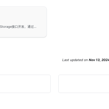
在GoFrame框架中使用gsession组件进行Session-Storage接口开发。通过组件内置的Storage实现，可以满足大部分业务场景的需求。开发者还可以根据特定情况，自定义Session存储。文中详细描述了Storage接口的定义及调用时机，为提高Session性能，建议使用gmap容器类型。本指南将帮助开发者更好地实现和优化存储接口。
Last updated
on
Nov 13, 202