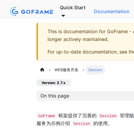
Quick Start
Documentation
This is documentation for
GoFrame - A
longer actively maintained.
For up-to-date documentation, see t
WEB服务开发
Session
Version: 2.7.x
On this page
框架提供了完善的
管理能
GoFrame
Session
服务为示例介绍
的使用。
Session