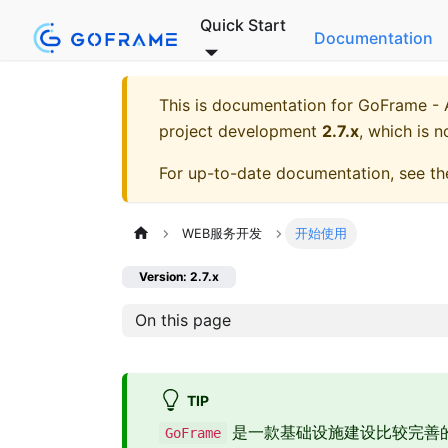
Quick Start
Documentation
This is documentation for
GoFrame - A
project development
2.7.x
, which is n
For up-to-date documentation, see t
WEB服务开发
开始使用
Version: 2.7.x
On this page
TIP
是一款基础设施建设比较完善
GoFrame