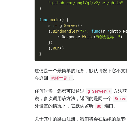
"github.com/gogf/gf/v2/net/ghttp"
)
func
main
(
)
{
    s 
:=
 g
.
Server
(
)
    s
.
BindHandler
(
"/"
,
func
(
r 
*
ghttp
.
R
        r
.
Response
.
Write
(
"哈喽世界！"
)
}
)
    s
.
Run
(
)
}
这便是一个最简单的服务，默认情况下它不支
会返回
。
哈喽世界！
任何时候，您都可以通过
方法获
g.Server()
说，多次调用该方法，返回的是同一个
Serve
外设置的情况下，它默认监听
端口。
80
关于其中的路由注册，我们将会在后续的章节