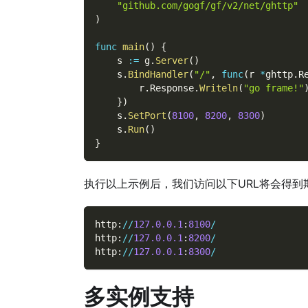
"github.com/gogf/gf/v2/net/ghttp"
)
func
main
(
)
{
    s 
:=
 g
.
Server
(
)
    s
.
BindHandler
(
"/"
,
func
(
r 
*
ghttp
.
R
        r
.
Response
.
Writeln
(
"go frame!"
}
)
    s
.
SetPort
(
8100
,
8200
,
8300
)
    s
.
Run
(
)
}
执行以上示例后，我们访问以下URL将会得到
http
:
/
/
127.0
.0
.1
:
8100
/
http
:
/
/
127.0
.0
.1
:
8200
/
http
:
/
/
127.0
.0
.1
:
8300
/
多实例支持