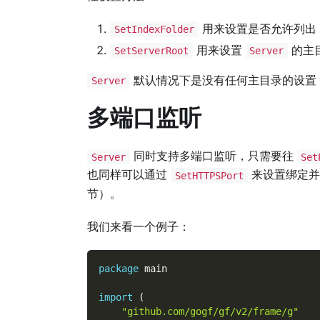
用来设置是否允许列出
SetIndexFolder
用来设置
的主
SetServerRoot
Server
默认情况下是没有任何主目录的设置
Server
多端口监听
同时支持多端口监听，只需要往
Server
Set
也同样可以通过
来设置绑定并
SetHTTPSPort
节）。
我们来看一个例子：
package
 main
import
(
"github.com/gogf/gf/v2/frame/g"