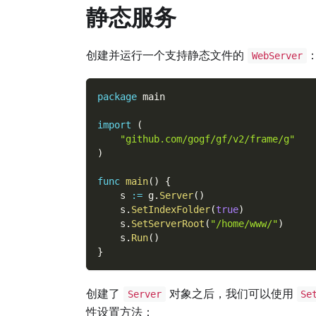
静态服务
创建并运行一个支持静态文件的
WebServer
package
 main
import
(
"github.com/gogf/gf/v2/frame/g"
)
func
main
(
)
{
    s 
:=
 g
.
Server
(
)
    s
.
SetIndexFolder
(
true
)
    s
.
SetServerRoot
(
"/home/www/"
)
    s
.
Run
(
)
}
创建了
对象之后，我们可以使用
Server
Se
性设置方法：