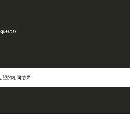
equest
)
{
)
期望的相同结果：