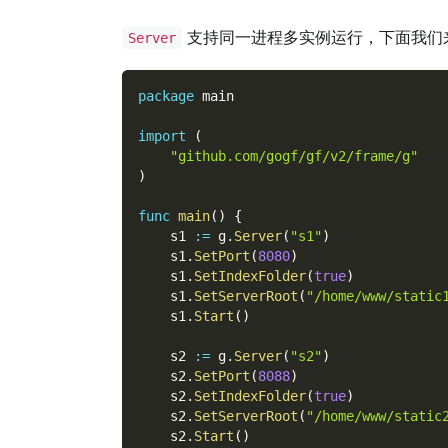
支持同一进程多实例运行，下面我们
Server
package
 main
import
(
"github.com/gogf/gf/v2/frame/g"
)
func
main
(
)
{
    s1 
:=
 g
.
Server
(
"s1"
)
    s1
.
SetPort
(
8080
)
    s1
.
SetIndexFolder
(
true
)
    s1
.
SetServerRoot
(
"/home/www/static
    s1
.
Start
(
)
    s2 
:=
 g
.
Server
(
"s2"
)
    s2
.
SetPort
(
8088
)
    s2
.
SetIndexFolder
(
true
)
    s2
.
SetServerRoot
(
"/home/www/static
    s2
.
Start
(
)