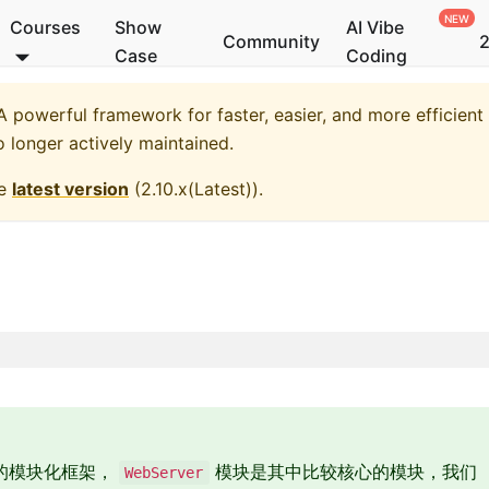
Courses
Show
AI Vibe
Community
2
Case
Coding
 powerful framework for faster, easier, and more efficient
o longer actively maintained.
he
latest version
(
2.10.x(Latest)
).
的模块化框架，
模块是其中比较核心的模块，我们
WebServer