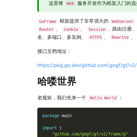
这里将
服务开发作为框架入门的选
Web
框架提供了非常强大的
GoFrame
WebServer
、
、
、路由注册、
Router
Cookie
Session
名、多端口、多实例、
、
、
HTTPS
Rewrite
接口文档地址：
https://pkg.go.dev/github.com/gogf/gf/v2/
哈喽世界
老规矩，我们先来一个
：
Hello World
package
 main
import
(
"github.com/gogf/gf/v2/frame/g"