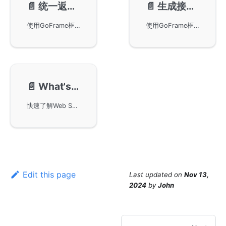
📄️
统一返回结构
📄️
生成接口文档
使用GoFrame框架统一接口返回结构，以JSON格式返回数据，定义接口数据结构和路由回调函数，使用中间件处理执行结果，并提供完整的示例代码。通过这些方法，可以在业务项目中实现统一的数据格式封装，简化接口文档的生成和维护过程。
使用GoFrame框架，可以轻松生成标准化的接口文档。本文介绍了如何通过完善接口定义，结合OpenAPIv3协议和Swagger UI，自动生成和展示接口文档。在代码示例中详细讲解了接口的数据结构定义、路由中间件的设置以及如何使用GoFrame框架特性优化接口文档生成过程。
📄️
What's Next
快速了解Web Server接口的开发流程和特性，通过查看开发手册章节解决疑惑。GoFrame是低耦合、模块化设计的框架，各模块设计独立，文档独立编写。社区提供入门视频教程，后续将使用GoFrame框架项目脚手架开发完整业务项目。
Edit this page
Last updated
on
Nov 13,
2024
by
John