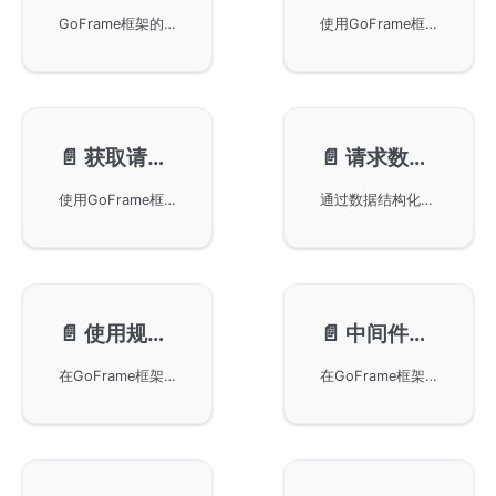
GoFrame框架的快速开始指南。GoFrame是一款模块化、低耦合设计的开发框架，包含常用基础组件和开发工具，适用于完整业务项目和独立组件库。内容涵盖GoFrame的下载与安装、运行基本操作，并介绍如何开发简易Web Server接口应用。
使用GoFrame框架构建一个简单的Hello World Web Server。GoFrame是一款模块化的Go语言框架，提供方便的Web服务器构建方式。本文详细解析了代码示例，包括Server对象的创建、路由绑定、端口设置及运行结果的解读，为初学者提供了一条快速入门的路径。
📄️
获取请求参数
📄️
请求数据结构
使用GoFrame框架在Web Server中获取客户端提交的请求参数，重点讲解通过r.Get方法处理Query String、Form和Body等HTTP方法提交的参数。学习内容包括参数默认值处理及参数类型自动识别。通过示例代码详细展示如何在GoFrame中接收和处理参数，并对常见问题进行分析，为后续章节对参数对象的结构化处理奠定基础。
通过数据结构化解决参数名称硬编码问题，介绍了如何定义请求对象以接收客户端参数，通过GoFrame框架实现参数映射与校验，提高代码可维护性。同时，示例程序展示了避免冗余校验逻辑的方法，探讨了更简洁的解决方案。
📄️
使用规范路由
📄️
中间件初试用
在GoFrame框架中使用规范路由，以简化路由注册，聚焦业务逻辑。通过定义请求和响应的数据结构，标准化路由注册，并使用对象化的方式管理路由，提升代码的可维护性。提供了完整的示例代码和执行结果指导读者在实际项目中应用。
在GoFrame框架中使用中间件来拦截请求和返回结果，通过前置和后置中间件实现自定义的处理逻辑。示例代码展示了如何定义错误处理中间件，并在路由中绑定。中间件使得请求错误处理和输出格式统一化变得灵活且强大。