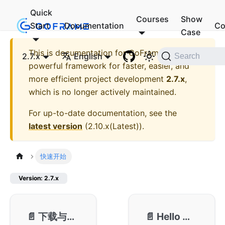
Quick
Courses
Show
Start
Documentation
Co
Case
This is documentation for
GoFrame - A
2.7.x
English
Search
powerful framework for faster, easier, and
more efficient project development
2.7.x
,
which is no longer actively maintained.
For up-to-date documentation, see the
latest version
(
2.10.x(Latest)
).
快速开始
Version: 2.7.x
📄️
下载与使用
📄️
Hello World