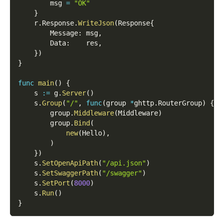
        msg 
=
"OK"
}
    r
.
Response
.
WriteJson
(
Response
{
        Message
:
 msg
,
        Data
:
    res
,
}
)
}
func
main
(
)
{
    s 
:=
 g
.
Server
(
)
    s
.
Group
(
"/"
,
func
(
group 
*
ghttp
.
RouterGroup
)
{
        group
.
Middleware
(
Middleware
)
        group
.
Bind
(
new
(
Hello
)
,
)
}
)
    s
.
SetOpenApiPath
(
"/api.json"
)
    s
.
SetSwaggerPath
(
"/swagger"
)
    s
.
SetPort
(
8000
)
    s
.
Run
(
)
}