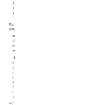
g
g
e
r
执行
结果
终
端
输
出
S
w
a
g
g
e
r
U
I
学习