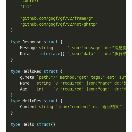
"context"
"fmt"
"github.com/gogf/gf/v2/frame/g"
"github.com/gogf/gf/v2/net/ghttp"
)
type
 Response 
struct
{
    Message 
string
`json:"message" dc:"消息提示
    Data    
interface
{
}
`json:"data"    dc:"执行结果
}
type
 HelloReq 
struct
{
    g
.
Meta 
`path:"/" method:"get" tags:"Test" summa
    Name   
string
`v:"required" json:"name" dc:"姓名
    Age    
int
`v:"required" json:"age"  dc:"年龄
}
type
 HelloRes 
struct
{
    Content 
string
`json:"content" dc:"返回结果"`
}
type
 Hello 
struct
{
}