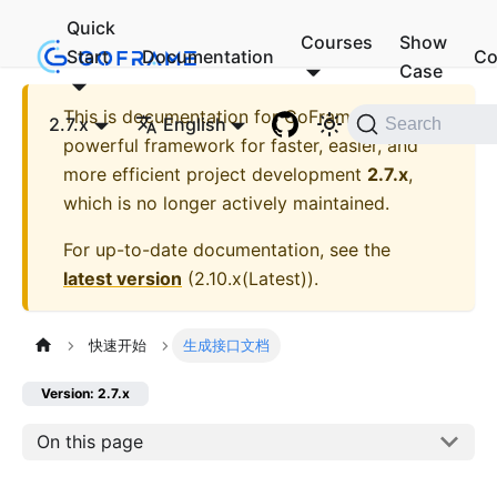
Quick
Courses
Show
Start
Documentation
Co
Case
This is documentation for
GoFrame - A
2.7.x
English
Search
powerful framework for faster, easier, and
more efficient project development
2.7.x
,
which is no longer actively maintained.
For up-to-date documentation, see the
latest version
(
2.10.x(Latest)
).
快速开始
生成接口文档
Version: 2.7.x
On this page