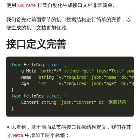
使用
框架自动化生成接口文档非常简单。
GoFrame
我们首先对前面章节的接口数据结构进行简单的完善，以
便生成的接口文档更加优雅。
接口定义完善
type
 HelloReq 
struct
{
    g
.
Meta 
`path:"/" method:"get" tags:"Test" summa
    Name   
string
`v:"required" json:"name" dc:"姓名
    Age    
int
`v:"required" json:"age"  dc:"年龄
}
type
 HelloRes 
struct
{
    Content 
string
`json:"content" dc:"返回结果"`
}
可以看到，基于前面章节的接口数据结构定义，我们在其
中增加了两个标签：
g.Meta