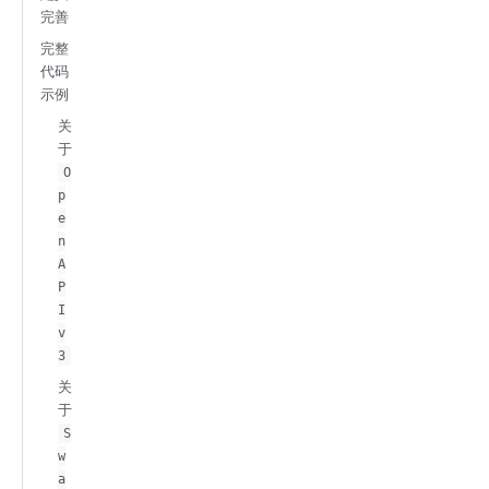
完善
完整
代码
示例
关
于
O
p
e
n
A
P
I
v
3
关
于
S
w
a