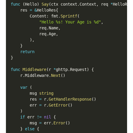
func
(
Hello
)
Say
(
ctx context
.
Context
,
 req 
*
HelloReq
    res 
=
&
HelloRes
{
        Content
:
 fmt
.
Sprintf
(
"Hello %s! Your Age is %d"
,
            req
.
Name
,
            req
.
Age
,
)
,
}
return
}
func
Middleware
(
r 
*
ghttp
.
Request
)
{
    r
.
Middleware
.
Next
(
)
var
(
        msg 
string
        res 
=
 r
.
GetHandlerResponse
(
)
        err 
=
 r
.
GetError
(
)
)
if
 err 
!=
nil
{
        msg 
=
 err
.
Error
(
)
}
else
{