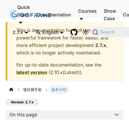
Quick
Courses
Show
Start
Documentation
Co
Case
This is documentation for
GoFrame - A
2.7.x
English
Search
powerful framework for faster, easier, and
more efficient project development
2.7.x
,
which is no longer actively maintained.
For up-to-date documentation, see the
latest version
(
2.10.x(Latest)
).
项目脚手架
基本介绍
Version: 2.7.x
On this page