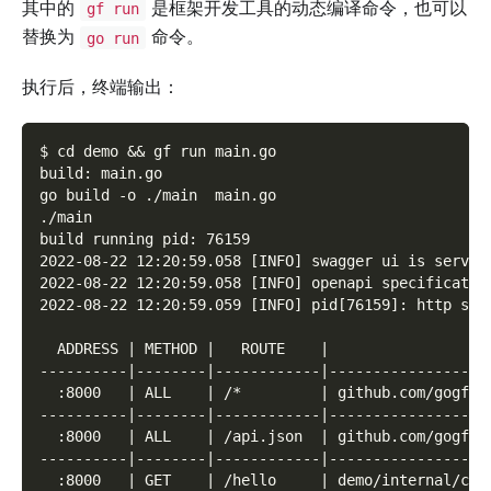
其中的
是框架开发工具的动态编译命令，也可以
gf run
替换为
命令。
go run
执行后，终端输出：
$ cd demo && gf run main.go
build: main.go
go build -o ./main  main.go
./main
build running pid: 76159
2022-08-22 12:20:59.058 [INFO] swagger ui is servin
2022-08-22 12:20:59.058 [INFO] openapi specificatio
2022-08-22 12:20:59.059 [INFO] pid[76159]: http ser
  ADDRESS | METHOD |   ROUTE    |                  
----------|--------|------------|------------------
  :8000   | ALL    | /*         | github.com/gogf/g
----------|--------|------------|------------------
  :8000   | ALL    | /api.json  | github.com/gogf/g
----------|--------|------------|------------------
  :8000   | GET    | /hello     | demo/internal/con