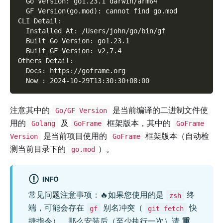
  Go Version: go1.23.1 darwin/arm64
  GF Version(go.mod): cannot find go.mod
CLI Detail:
  Installed At: /Users/john/go/bin/gf
  Built Go Version: go1.23.1
  Built GF Version: v2.7.4
Others Detail:
  Docs: https://goframe.org
  Now : 2024-10-29T13:30:30+08:00
注意其中的
是当前编译的二进制文件使
Go/GF Version
用的
及
框架版本，其中的
Golang
GoFrame
GoFrame
是当前项目使用的
框架版本（自动检
Version
GoFrame
测当前目录下的
）。
go.mod
INFO
常见问题注意事项：🔥如果您使用的是
终
zsh
端，可能会存在
别名冲突（
快
gf
git fetch
捷指令），那么安装后（至少执行一次）请
重