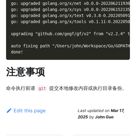
go: upgraded golang.org/x/net v0.0.0-20220621193019
go: upgraded golang.org/x/sys v0.0.0-20220615213510
go: upgraded golang.org/x/text v0.3.8-0.20220509174
go: upgraded golang.org/x/tools v0.1.11-0.202205041
upgrading "github.com/gogf/gf/v2" from "v2.2.4" to 
auto fixing path "/Users/john/Workspace/Go/GOPATH/s
done!
注意事项
命令执行前请
提交本地修改内容或执行目录备份。
git
Edit this page
Last updated
on
Mar 17,
2025
by
John Guo