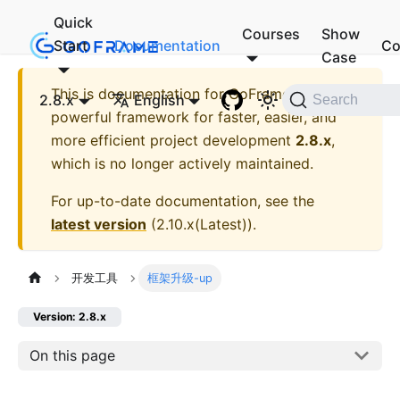
Quick
Courses
Show
Start
Documentation
Co
Case
This is documentation for
GoFrame - A
2.8.x
English
Search
powerful framework for faster, easier, and
more efficient project development
2.8.x
,
which is no longer actively maintained.
For up-to-date documentation, see the
latest version
(
2.10.x(Latest)
).
开发工具
框架升级-up
Version: 2.8.x
On this page