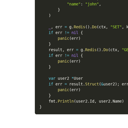
"name"
:
"john"
,
}
)
_
,
 err 
=
 g
.
Redis
(
)
.
Do
(
ctx
,
"SET"
,
 
if
 err 
!=
nil
{
panic
(
err
)
}
    result
,
 err 
=
 g
.
Redis
(
)
.
Do
(
ctx
,
"G
if
 err 
!=
nil
{
panic
(
err
)
}
var
 user2 
*
User
if
 err 
=
 result
.
Struct
(
&
user2
)
;
 er
panic
(
err
)
}
    fmt
.
Println
(
user2
.
Id
,
 user2
.
Name
)
}