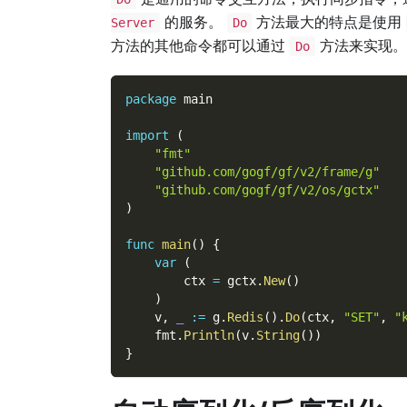
的服务。
方法最大的特点是使用
Server
Do
方法的其他命令都可以通过
方法来实现。
Do
package
 main
import
(
"fmt"
"github.com/gogf/gf/v2/frame/g"
"github.com/gogf/gf/v2/os/gctx"
)
func
main
(
)
{
var
(
        ctx 
=
 gctx
.
New
(
)
)
    v
,
_
:=
 g
.
Redis
(
)
.
Do
(
ctx
,
"SET"
,
"
    fmt
.
Println
(
v
.
String
(
)
)
}