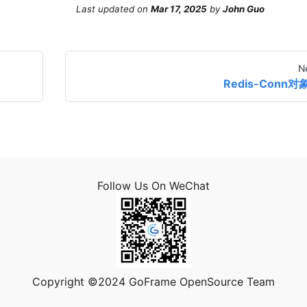
Last updated
on
Mar 17, 2025
by
John Guo
N
Redis-Conn对
Follow Us On WeChat
Copyright ©2024 GoFrame OpenSource Team