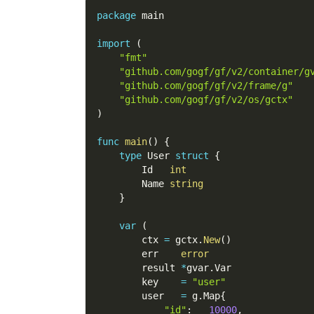
package
 main
import
(
"fmt"
"github.com/gogf/gf/v2/container/g
"github.com/gogf/gf/v2/frame/g"
"github.com/gogf/gf/v2/os/gctx"
)
func
main
(
)
{
type
 User 
struct
{
        Id   
int
        Name 
string
}
var
(
        ctx 
=
 gctx
.
New
(
)
        err    
error
        result 
*
gvar
.
Var
        key    
=
"user"
        user   
=
 g
.
Map
{
"id"
:
10000
,