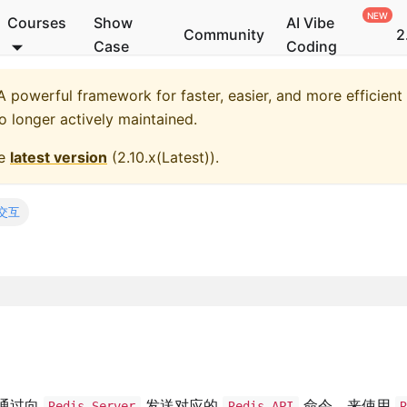
Courses
Show
AI Vibe
Community
2
Case
Coding
 powerful framework for faster, easier, and more efficient
no longer actively maintained.
he
latest version
(
2.10.x(Latest)
).
令交互
通过向
发送对应的
命令，来使用
Redis Server
Redis API