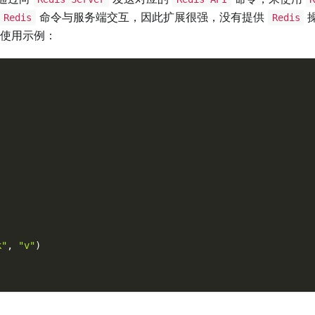
命令与服务端交互，因此扩展很强，没有提供
Redis
Redis
使用示例：
k"
,
"v"
)