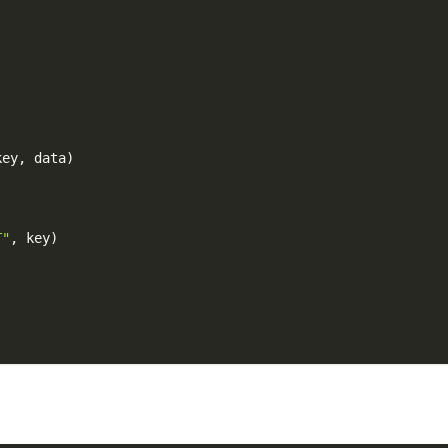
key
,
 data
)
T"
,
 key
)