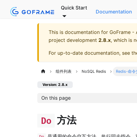
Quick Start
Documentation
This is documentation for
GoFrame - A
project development
2.8.x
, which is 
For up-to-date documentation, see t
组件列表
NoSQL Redis
Redis-命
Version: 2.8.x
On this page
方法
Do
是通用的命令交互方法，执行同步指令，
Do