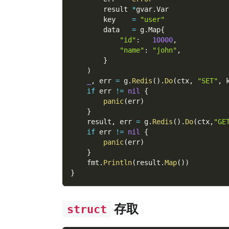
        result 
*
gvar
.
Var
        key    
=
"user"
        data   
=
 g
.
Map
{
"id"
:
10000
,
"name"
:
"john"
,
}
)
_
,
 err 
=
 g
.
Redis
(
)
.
Do
(
ctx
,
"SET"
,
 
if
 err 
!=
nil
{
panic
(
err
)
}
    result
,
 err 
=
 g
.
Redis
(
)
.
Do
(
ctx
,
"GE
if
 err 
!=
nil
{
panic
(
err
)
}
    fmt
.
Println
(
result
.
Map
(
)
)
}
存取
struct