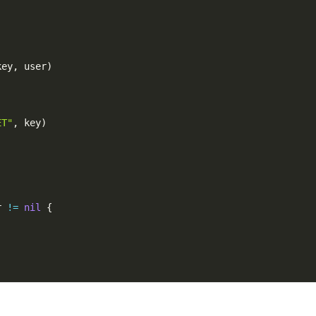
key
,
 user
)
ET"
,
 key
)
r 
!=
nil
{