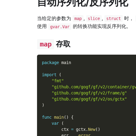
自动序列化/反序列化
当给定的参数为
,
,
时，
map
slice
struct
使用
的转换功能实现反序列化。
gvar.Var
存取
map
package
 main
import
(
"fmt"
"github.com/gogf/gf/v2/container/g
"github.com/gogf/gf/v2/frame/g"
"github.com/gogf/gf/v2/os/gctx"
)
func
main
(
)
{
var
(
        ctx 
=
 gctx
.
New
(
)
        err    
error