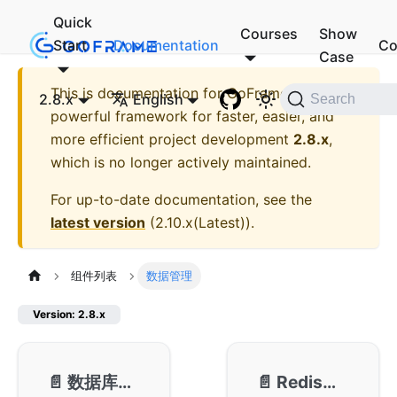
Quick
Courses
Show
Start
Documentation
Co
Case
This is documentation for
GoFrame - A
2.8.x
English
Search
powerful framework for faster, easier, and
more efficient project development
2.8.x
,
which is no longer actively maintained.
For up-to-date documentation, see the
latest version
(
2.10.x(Latest)
).
组件列表
数据管理
Version: 2.8.x
📄️
数据库ORM-gdb
📄️
Redis客户端-gredis