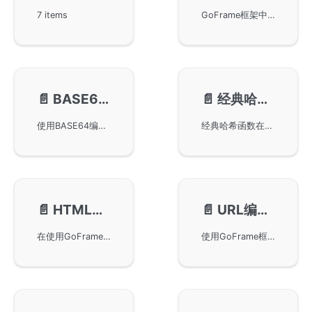
7 items
GoFrame框架中的gbinary包提供了用于二进制数据与各种数据类型之间转换的编解码功能，广泛应用于网络通信和数据文件操作。支持对整型数据进行按位精准处理，并提供了一系列编码和解码接口，以确保数据在不同类型和平台间的高效转换。
📄️
BASE64编解码-gbase64
📄️
经典哈希函数-ghash
使用BASE64编解码功能，基于GoFrame框架的gbase64包，提供编码和解码方法。通过GitHub链接和接口文档了解更多，适用于Go语言开发者的实用组件。
经典哈希函数在Go语言中的实现，并提供了用于uint32及uint64类型的哈希函数的使用方式。通过GoFrame框架，用户可以更高效地实现哈希功能，文档中包括了详细的接口文档和基准测试结果，帮助用户优化和理解编码性能。同时，通过简单的重复性测试，展示了不同哈希函数的特性和表现。
📄️
HTML编解码-ghtml
📄️
URL编解码-gurl
在使用GoFrame框架构建的项目中进行HTML编码和解析。通过引入相关包，可以轻松对HTML内容进行处理。文末提供了官方接口文档的链接，进一步帮助开发者理解和使用。
使用GoFrame框架中的gurl包进行URL编解码操作，包括如何构建URL参数、对URL参数进行编码和解码，以及如何解析URL以获取其不同组件。这些功能对于在Go语言中进行网络编程和数据传输时非常有用，适合有类似需求的开发者参考。