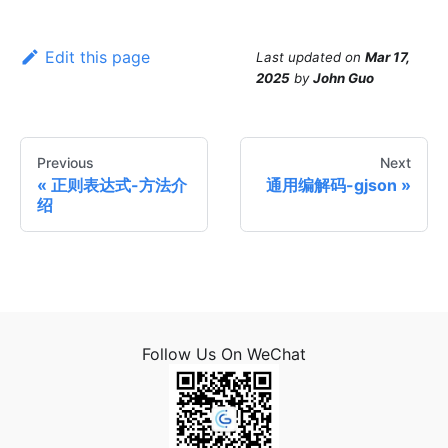
Edit this page
Last updated
on
Mar 17,
2025
by
John Guo
Previous
Next
正则表达式-方法介
通用编解码-gjson
绍
Follow Us On WeChat