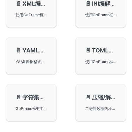
📄️
XML编解码-gxml
📄️
INI编解码-gini
使用GoFrame框架中的gxml进行XML数据格式的编码和解析。提供了gxml库的基本使用方法以及相关接口文档的链接，帮助开发者在Go语言项目中轻松处理XML数据。具体实现包括import语句与gxml库的调用示例。
使用GoFrame框架进行INI数据格式的编码和解析的方法。详细解释了如何通过GoFrame框架中的gini包进行INI的编解码，并提供了相关的接口文档链接，方便开发者查阅。
📄️
YAML编解码-gyaml
📄️
TOML编解码-gtoml
YAML数据格式的编解码方法，使用GoFrame框架下的gyaml库进行编码解析。通过导入github.com/gogf/gf/v2/encoding/gyaml包，可以方便地处理YAML格式的数据。此外，还提供了接口文档的链接供用户参考。
使用GoFrame框架进行TOML数据格式的编码解析的方法。通过引入gogf的gtoml包，可以方便地对TOML格式的数据进行编解码操作。文章还提供了接口文档的链接，帮助开发者更深入了解gtoml的使用细节。
📄️
字符集转换-gcharset
📄️
压缩/解压-gcompress
GoFrame框架中的字符编码转换模块gcharset，支持如GBK、UTF-8等常见字符集的转换，为开发者提供了灵活的字符集兼容性。通过导入相关包，开发者可以实现不同字符集之间的转换，从而满足多语言、多地区用户的需求，提升应用程序的国际化与本地化能力。
二进制数据的压缩和解压缩功能，特别是Zlib和GZip算法的使用方法。通过GoFrame框架，用户可以轻松实现数据压缩解压，具体实现请参考接口文档。本页面提供详细的调用示例和相关技术文档链接，帮助开发者快速上手。