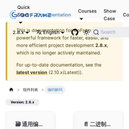
Quick
Courses
Show
Start
Documentation
Co
Case
This is documentation for
GoFrame - A
2.8.x
English
Search
powerful framework for faster, easier, and
more efficient project development
2.8.x
,
which is no longer actively maintained.
For up-to-date documentation, see the
latest version
(
2.10.x(Latest)
).
组件列表
编码解码
Version: 2.8.x
🗃️
通用编解码-gjson
📄️
二进制编解码-gbinary