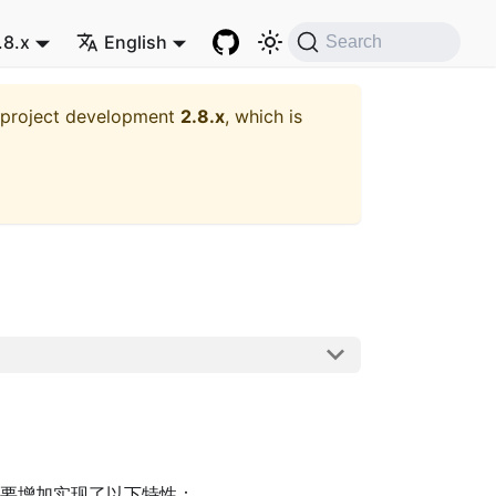
.8.x
English
Search
t project development
2.8.x
, which is
要增加实现了以下特性：