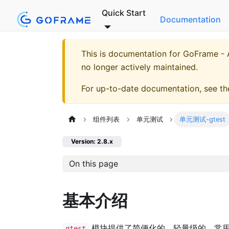
Quick Start
Documentation
This is documentation for
GoFrame - A
no longer actively maintained.
For up-to-date documentation, see t
组件列表
单元测试
单元测试-gtest
Version: 2.8.x
On this page
基本介绍
模块提供了简便化的、轻量级的、常
gtest