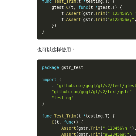
func
Test_Trim
(
t 
*
testing
.
T
)
{
    gtest
.
C
(
t
,
func
(
t 
*
gtest
.
T
)
{
        t
.
Assert
(
gstr
.
Trim
(
" 123456\n 
        t
.
Assert
(
gstr
.
Trim
(
"#123456#;"
}
)
}
也可以这样使用：
package
 gstr_test
import
(
.
"github.com/gogf/gf/v2/test/gtes
"github.com/gogf/gf/v2/text/gstr"
"testing"
)
func
Test_Trim
(
t 
*
testing
.
T
)
{
C
(
t
,
func
(
)
{
Assert
(
gstr
.
Trim
(
" 123456\n "
)
Assert
(
gstr
.
Trim
(
"#123456#;"
,