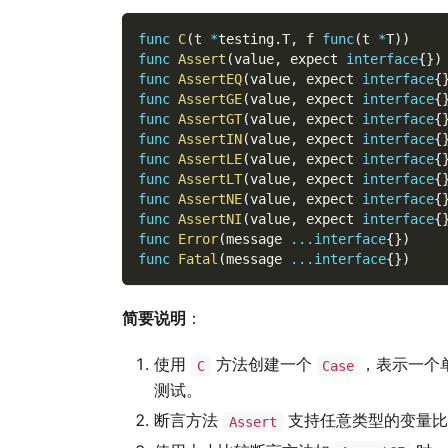
func
C
(
t 
*
testing
.
T
,
 f 
func
(
t 
*
T
)
)
func
Assert
(
value
,
 expect 
interface
{
}
)
func
AssertEQ
(
value
,
 expect 
interface
{
func
AssertGE
(
value
,
 expect 
interface
{
func
AssertGT
(
value
,
 expect 
interface
{
func
AssertIN
(
value
,
 expect 
interface
{
func
AssertLE
(
value
,
 expect 
interface
{
func
AssertLT
(
value
,
 expect 
interface
{
func
AssertNE
(
value
,
 expect 
interface
{
func
AssertNI
(
value
,
 expect 
interface
{
func
Error
(
message 
...
interface
{
}
)
func
Fatal
(
message 
...
interface
{
}
)
简要说明
：
使用
方法创建一个
，表示一个
C
Case
测试。
断言方法
支持任意类型的变量
Assert