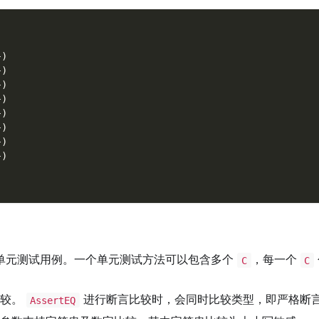
}
)
}
)
}
)
}
)
}
)
}
)
}
)
}
)
单元测试用例。一个单元测试方法可以包含多个
，每一个
C
C
比较。
进行断言比较时，会同时比较类型，即严格断
AssertEQ