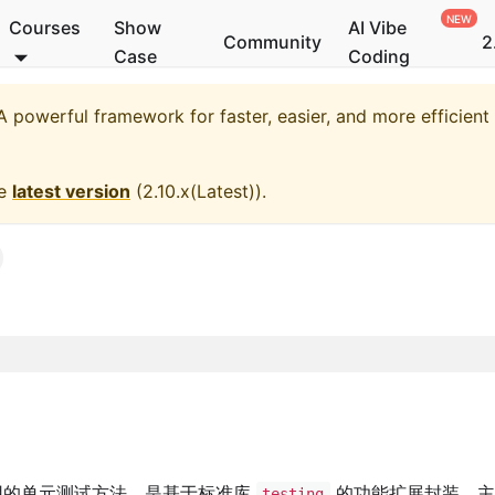
Courses
Show
AI Vibe
Community
2
Case
Coding
 powerful framework for faster, easier, and more efficien
he
latest version
(
2.10.x(Latest)
).
用的单元测试方法。是基于标准库
的功能扩展封装，主
testing