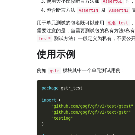
使用大小比较断言方法如
时，
AssertGE
包含断言方法
及
AssertIN
AssertNI
用于单元测试的包名既可以使用
，
包名_test
需要注意的是，当需要测试包的私有方法/私
测试方法）一般定义为私有，不要公
Test*
使用示例
例如
模块其中一个单元测试用例：
gstr
package
 gstr_test
import
(
"github.com/gogf/gf/v2/test/gtest"
"github.com/gogf/gf/v2/text/gstr"
"testing"
)