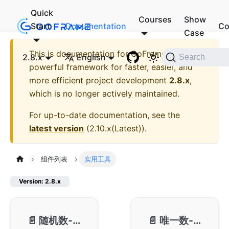
Quick
Courses
Show
Start
Documentation
Co
Case
This is documentation for
GoFrame - A
2.8.x
English
Search
powerful framework for faster, easier, and
more efficient project development
2.8.x
,
which is no longer actively maintained.
For up-to-date documentation, see the
latest version
(
2.10.x(Latest)
).
组件列表
实用工具
Version: 2.8.x
📄️
随机数-grand
📄️
唯一数-guid