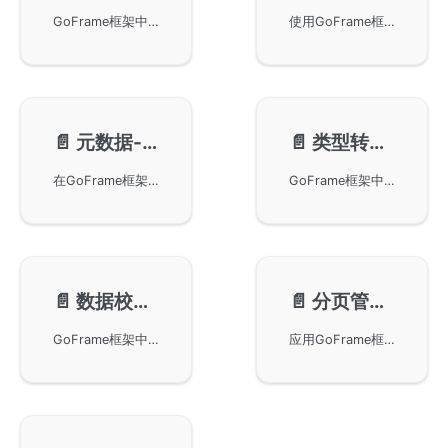
GoFrame框架中的grand模块，提供了对随机数操作的优化封装，具备高性能和多样性的随机生成方法，包含整数、字符串及概率性计算。通过实用的方法如Intn、Str等，您可以轻松生成各种类型的随机数据，满足不同的开发需求。
使用GoFrame框架的GUID模块生成高性能且简便使用的全局唯一数。GUID生成的字符串由数字及小写英文字符组成，长度固定为32字节。文档详细说明了GUID的生成机制、使用方式及其在各种场景下的优势。
📄️
元数据-gmeta
📄️
类型转换-gconv
在GoFrame框架中使用gmeta包来为用户自定义的结构体添加元数据标签，并通过特定的方法在运行时动态获取这些标签内容，包括如何使用Data方法和Get方法获取指定对象的元数据标签信息。
GoFrame框架中的类型转换功能，该功能由gconv模块实现。通过引用具体章节，用户可以深入了解如何在GoFrame中进行类型转换，以提升开发效率和代码可靠性。
📄️
数据校验-gvalid
📄️
分页管理-gpage
GoFrame框架中的gvalid模块，该模块是实现数据和表单校验的核心组件。gvalid在GoFrame中扮演着重要角色，提供了强大的数据验证功能，适用于多种应用场景。
应用GoFrame框架的gpage模块来实现高效的分页管理功能。通过阅读此文档，开发者可以掌握在WEB服务开发中利用gpage模块进行分页的具体操作步骤和优化技巧。