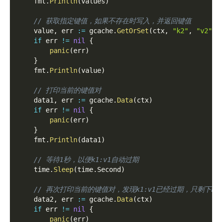
    fmt
.
Println
(
values
)
// 获取指定键值，如果不存在时写入，并返回键值
    value
,
 err 
:=
 gcache
.
GetOrSet
(
ctx
,
"k2"
,
"v2"
,
if
 err 
!=
nil
{
panic
(
err
)
}
    fmt
.
Println
(
value
)
// 打印当前的键值对
    data1
,
 err 
:=
 gcache
.
Data
(
ctx
)
if
 err 
!=
nil
{
panic
(
err
)
}
    fmt
.
Println
(
data1
)
// 等待1秒，以便k1:v1自动过期
    time
.
Sleep
(
time
.
Second
)
// 再次打印当前的键值对，发现k1:v1已经过期，只剩下k2:
    data2
,
 err 
:=
 gcache
.
Data
(
ctx
)
if
 err 
!=
nil
{
panic
(
err
)