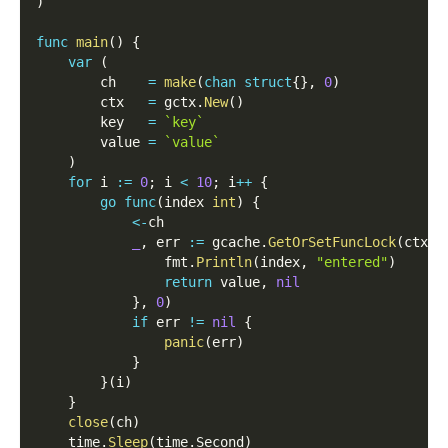
)
func
main
(
)
{
var
(
        ch    
=
make
(
chan
struct
{
}
,
0
)
        ctx   
=
 gctx
.
New
(
)
        key   
=
`key`
        value 
=
`value`
)
for
 i 
:=
0
;
 i 
<
10
;
 i
++
{
go
func
(
index 
int
)
{
<-
ch
_
,
 err 
:=
 gcache
.
GetOrSetFuncLock
(
ctx
,
 
                fmt
.
Println
(
index
,
"entered"
)
return
 value
,
nil
}
,
0
)
if
 err 
!=
nil
{
panic
(
err
)
}
}
(
i
)
}
close
(
ch
)
    time
.
Sleep
(
time
.
Second
)