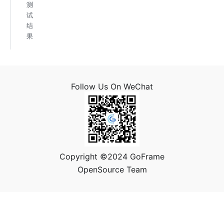
测
试
结
果
Follow Us On WeChat
Copyright ©2024 GoFrame
OpenSource Team