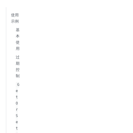
使用
示例
基
本
使
用
过
期
控
制
G
e
t
O
r
S
e
t