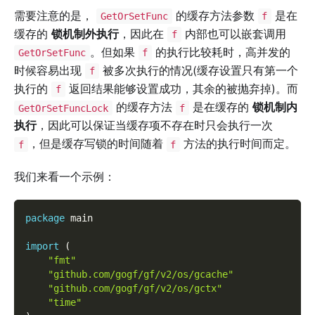
需要注意的是，
的缓存方法参数
是在
GetOrSetFunc
f
缓存的
锁机制外执行
，因此在
内部也可以嵌套调用
f
。但如果
的执行比较耗时，高并发的
GetOrSetFunc
f
时候容易出现
被多次执行的情况(缓存设置只有第一个
f
执行的
返回结果能够设置成功，其余的被抛弃掉)。而
f
的缓存方法
是在缓存的
锁机制内
GetOrSetFuncLock
f
执行
，因此可以保证当缓存项不存在时只会执行一次
，但是缓存写锁的时间随着
方法的执行时间而定。
f
f
我们来看一个示例：
package
 main
import
(
"fmt"
"github.com/gogf/gf/v2/os/gcache"
"github.com/gogf/gf/v2/os/gctx"
"time"