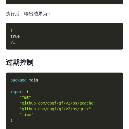
执行后，输出结果为：
1
true
v1
过期控制
package
 main
import
(
"fmt"
"github.com/gogf/gf/v2/os/gcache"
"github.com/gogf/gf/v2/os/gctx"
"time"
)