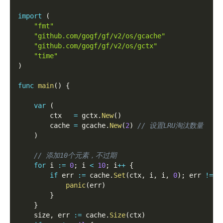
import
(
"fmt"
"github.com/gogf/gf/v2/os/gcache"
"github.com/gogf/gf/v2/os/gctx"
"time"
)
func
main
(
)
{
var
(
        ctx   
=
 gctx
.
New
(
)
        cache 
=
 gcache
.
New
(
2
)
// 设置LRU淘汰数量
)
// 添加10个元素，不过期
for
 i 
:=
0
;
 i 
<
10
;
 i
++
{
if
 err 
:=
 cache
.
Set
(
ctx
,
 i
,
 i
,
0
)
;
 err 
!=
n
panic
(
err
)
}
}
    size
,
 err 
:=
 cache
.
Size
(
ctx
)