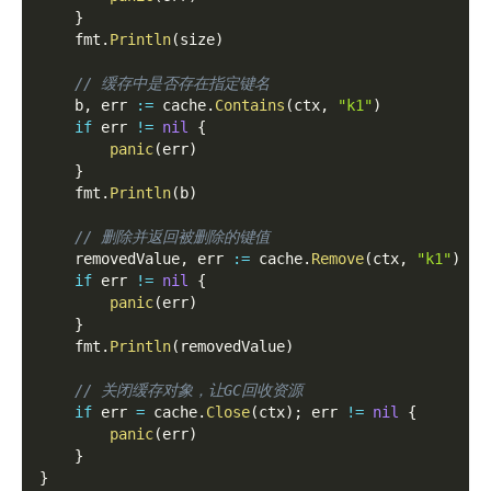
}
    fmt
.
Println
(
size
)
// 缓存中是否存在指定键名
    b
,
 err 
:=
 cache
.
Contains
(
ctx
,
"k1"
)
if
 err 
!=
nil
{
panic
(
err
)
}
    fmt
.
Println
(
b
)
// 删除并返回被删除的键值
    removedValue
,
 err 
:=
 cache
.
Remove
(
ctx
,
"k1"
)
if
 err 
!=
nil
{
panic
(
err
)
}
    fmt
.
Println
(
removedValue
)
// 关闭缓存对象，让GC回收资源
if
 err 
=
 cache
.
Close
(
ctx
)
;
 err 
!=
nil
{
panic
(
err
)
}
}