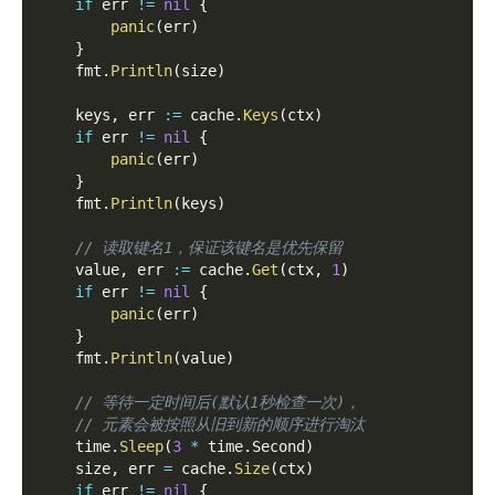
if
 err 
!=
nil
{
panic
(
err
)
}
    fmt
.
Println
(
size
)
    keys
,
 err 
:=
 cache
.
Keys
(
ctx
)
if
 err 
!=
nil
{
panic
(
err
)
}
    fmt
.
Println
(
keys
)
// 读取键名1，保证该键名是优先保留
    value
,
 err 
:=
 cache
.
Get
(
ctx
,
1
)
if
 err 
!=
nil
{
panic
(
err
)
}
    fmt
.
Println
(
value
)
// 等待一定时间后(默认1秒检查一次)，
// 元素会被按照从旧到新的顺序进行淘汰
    time
.
Sleep
(
3
*
 time
.
Second
)
    size
,
 err 
=
 cache
.
Size
(
ctx
)
if
 err 
!=
nil
{