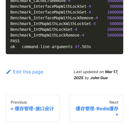
Benchmark_CacheLruRemove
-
4
50000000
Benchmark_InterfaceMapWithLockSet
-
4
3000000
Benchmark_InterfaceMapWithLockGet
-
4
10000000
Benchmark_InterfaceMapWithLockRemove
-
4
50000000
Benchmark_IntMapWithLockWithLockSet
-
4
5000000
Benchmark_IntMapWithLockGet
-
4
20000000
Benchmark_IntMapWithLockRemove
-
4
50000000
PASS
ok   command
-
line
-
arguments 
47
.
503s
Edit this page
Last updated
on
Mar 17,
2025
by
John Guo
Previous
Next
缓存管理-接口设计
缓存管理-Redis缓存