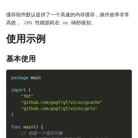
缓存组件默认提供了一个高速的内存缓存，操作效率非常
高效，
性能损耗在
纳秒级别。
CPU
ns
使用示例
基本使用
package
 main
import
(
"fmt"
"github.com/gogf/gf/v2/os/gcache"
"github.com/gogf/gf/v2/os/gctx"
)
func
main
(
)
{
// 创建一个缓存对象，