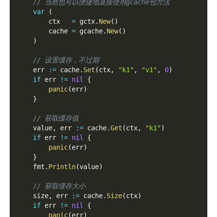
// 当然也可以便捷地直接使用gcache包方法
var
(
        ctx   
=
 gctx
.
New
(
)
        cache 
=
 gcache
.
New
(
)
)
// 设置缓存，不过期
    err 
:=
 cache
.
Set
(
ctx
,
"k1"
,
"v1"
,
0
)
if
 err 
!=
nil
{
panic
(
err
)
}
// 获取缓存值
    value
,
 err 
:=
 cache
.
Get
(
ctx
,
"k1"
)
if
 err 
!=
nil
{
panic
(
err
)
}
    fmt
.
Println
(
value
)
// 获取缓存大小
    size
,
 err 
:=
 cache
.
Size
(
ctx
)
if
 err 
!=
nil
{
panic
(
err
)