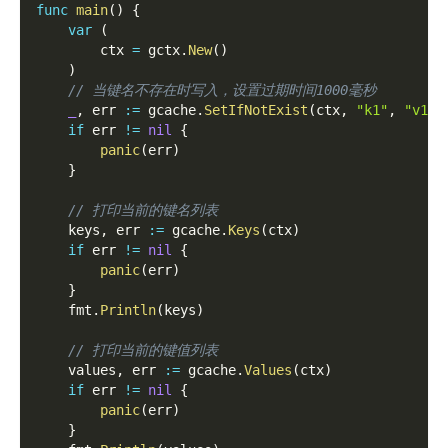
func
main
(
)
{
var
(
        ctx 
=
 gctx
.
New
(
)
)
// 当键名不存在时写入，设置过期时间1000毫秒
_
,
 err 
:=
 gcache
.
SetIfNotExist
(
ctx
,
"k1"
,
"v1"
,
if
 err 
!=
nil
{
panic
(
err
)
}
// 打印当前的键名列表
    keys
,
 err 
:=
 gcache
.
Keys
(
ctx
)
if
 err 
!=
nil
{
panic
(
err
)
}
    fmt
.
Println
(
keys
)
// 打印当前的键值列表
    values
,
 err 
:=
 gcache
.
Values
(
ctx
)
if
 err 
!=
nil
{
panic
(
err
)
}