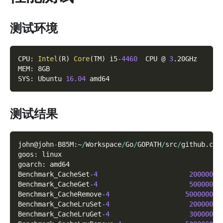
测试环境
CPU
:
Intel
(
R
)
Core
(
TM
)
 i5
-
4460
  CPU @ 
3
.
20GHz
MEM
:
 8GB
SYS
:
 Ubuntu 
16.04
 amd64
测试结果
john@john
-
B85M
:
~
/
Workspace
/
Go
/
GOPATH
/
src
/
github
.
com
goos
:
 linux
goarch
:
 amd64
Benchmark_CacheSet
-
4
2000000
Benchmark_CacheGet
-
4
5000000
Benchmark_CacheRemove
-
4
50000000
Benchmark_CacheLruSet
-
4
2000000
Benchmark_CacheLruGet
-
4
3000000