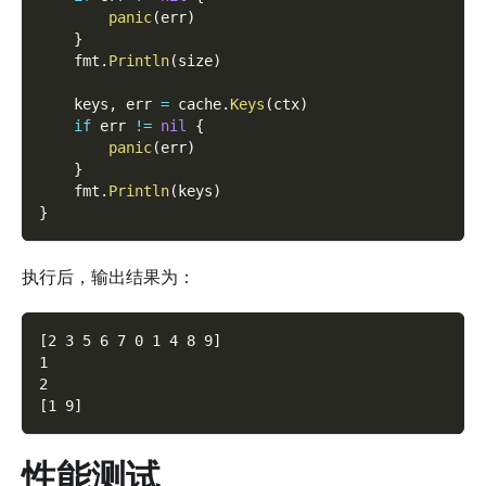
panic
(
err
)
}
    fmt
.
Println
(
size
)
    keys
,
 err 
=
 cache
.
Keys
(
ctx
)
if
 err 
!=
nil
{
panic
(
err
)
}
    fmt
.
Println
(
keys
)
}
执行后，输出结果为：
[2 3 5 6 7 0 1 4 8 9]
1
2
[1 9]
性能测试