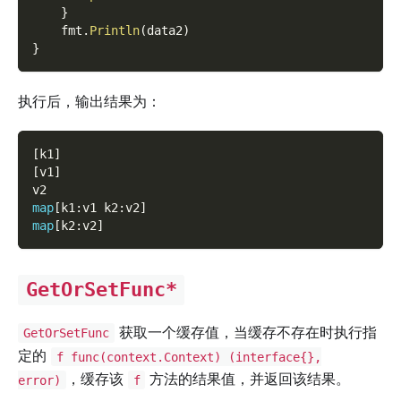
}
    fmt
.
Println
(
data2
)
}
执行后，输出结果为：
[
k1
]
[
v1
]
v2
map
[
k1
:
v1 k2
:
v2
]
map
[
k2
:
v2
]
GetOrSetFunc*
获取一个缓存值，当缓存不存在时执行指
GetOrSetFunc
定的
f func(context.Context) (interface{},
，缓存该
方法的结果值，并返回该结果。
error)
f