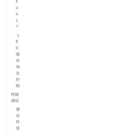
F
u
n
c
*
L
R
U
缓
存
淘
汰
控
制
性能
测试
测
试
环
境