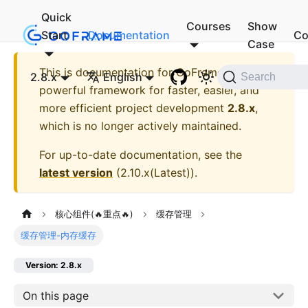
Quick
Courses
Show
Start
Documentation
Co
Case
This is documentation for
GoFrame - A
2.8.x
English
Search
powerful framework for faster, easier, and
more efficient project development
2.8.x
,
which is no longer actively maintained.
For up-to-date documentation, see the
latest version
(
2.10.x(Latest)
).
核心组件(🔥重点🔥)
缓存管理
缓存管理-内存缓存
Version: 2.8.x
On this page