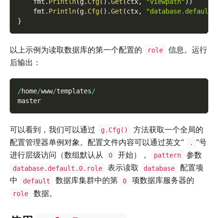
    fmt
.
Println
(
g
.
Cfg
(
)
.
Get
(
ctx
,
"viewpath"
)
)
    fmt
.
Println
(
g
.
Cfg
(
)
.
Get
(
ctx
,
"database.default.
}
以上示例为读取数据库的第一个配置的
信息。运行
role
后输出：
/
home
/
www
/
templates
/
master
可以看到，我们可以通过
方法获取一个全局的
g.Cfg()
配置管理器单例对象。配置文件内容可以通过英文“
”号
.
进行层级访问（数组默认从
开始），
参数
0
pattern
表示读取
配置项
database.default.0.role
database
中
数据库集群中的第
项数据库服务器的
default
0
数据。
role