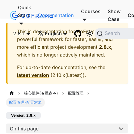
Quick
Courses
Show
Start
Documentation
Co
Case
This is documentation for
GoFrame - A
2.8.x
English
Search
powerful framework for faster, easier, and
more efficient project development
2.8.x
,
which is no longer actively maintained.
For up-to-date documentation, see the
latest version
(
2.10.x(Latest)
).
核心组件(🔥重点🔥)
配置管理
配置管理-配置对象
Version: 2.8.x
On this page