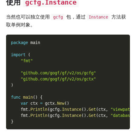
使用
gcfg.Instance
当然也可以独立使用
包，通过
方法获
gcfg
Instance
取单例对象。
package
 main
import
(
"fmt"
"github.com/gogf/gf/v2/os/gcfg"
"github.com/gogf/gf/v2/os/gctx"
)
func
main
(
)
{
var
 ctx 
=
 gctx
.
New
(
)
    fmt
.
Println
(
gcfg
.
Instance
(
)
.
Get
(
ctx
,
"viewpath"
    fmt
.
Println
(
gcfg
.
Instance
(
)
.
Get
(
ctx
,
"database.
}