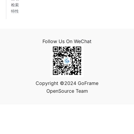
检索
特性
Follow Us On WeChat
Copyright ©2024 GoFrame
OpenSource Team