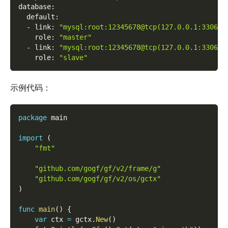
database
:
default
:
-
link
:
"mysql:root:12345678@tcp(127.0.0.1:3306)/
role
:
"master"
-
link
:
"mysql:root:12345678@tcp(127.0.0.1:3306)/
role
:
"slave"
示例代码：
package
 main
import
(
"fmt"
"github.com/gogf/gf/v2/frame/g"
"github.com/gogf/gf/v2/os/gctx"
)
func
main
(
)
{
var
 ctx 
=
 gctx
.
New
(
)