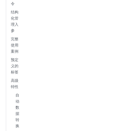
令
结构
化管
理入
参
完整
使用
案例
预定
义的
标签
高级
特性
自
动
数
据
转
换