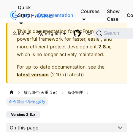
Quick
Courses
Show
Start
Documentation
Co
Case
This is documentation for
GoFrame - A
2.8.x
English
Search
powerful framework for faster, easier, and
more efficient project development
2.8.x
,
which is no longer actively maintained.
For up-to-date documentation, see the
latest version
(
2.10.x(Latest)
).
核心组件(🔥重点🔥)
命令管理
命令管理-结构化参数
Version: 2.8.x
On this page