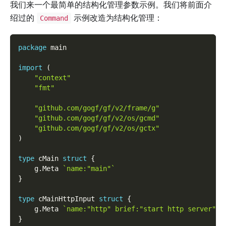
我们来一个最简单的结构化管理参数示例。我们将前面介
绍过的
示例改造为结构化管理：
Command
package
 main
import
(
"context"
"fmt"
"github.com/gogf/gf/v2/frame/g"
"github.com/gogf/gf/v2/os/gcmd"
"github.com/gogf/gf/v2/os/gctx"
)
type
 cMain 
struct
{
    g
.
Meta 
`name:"main"`
}
type
 cMainHttpInput 
struct
{
    g
.
Meta 
`name:"http" brief:"start http server"`
}