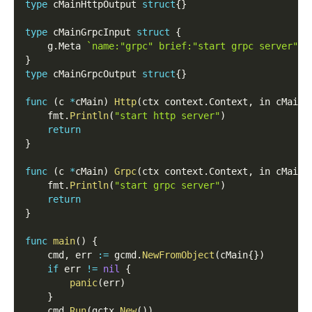
type
 cMainHttpOutput 
struct
{
}
type
 cMainGrpcInput 
struct
{
    g
.
Meta 
`name:"grpc" brief:"start grpc server"`
}
type
 cMainGrpcOutput 
struct
{
}
func
(
c 
*
cMain
)
Http
(
ctx context
.
Context
,
 in cMainH
    fmt
.
Println
(
"start http server"
)
return
}
func
(
c 
*
cMain
)
Grpc
(
ctx context
.
Context
,
 in cMainG
    fmt
.
Println
(
"start grpc server"
)
return
}
func
main
(
)
{
    cmd
,
 err 
:=
 gcmd
.
NewFromObject
(
cMain
{
}
)
if
 err 
!=
nil
{
panic
(
err
)
}
    cmd
.
Run
(
gctx
.
New
(
)
)