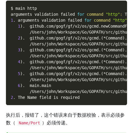
$ main http
arguments validation failed 
for
command
"http"
:
 The
1
. arguments validation failed 
for
command
"http"
1
)
.  github.com/gogf/gf/v2/os/gcmd.newCommandFro
        /Users/john/Workspace/Go/GOPATH/src/github.
2
)
.  github.com/gogf/gf/v2/os/gcmd.
(
*Command
)
.do
        /Users/john/Workspace/Go/GOPATH/src/github.
3
)
.  github.com/gogf/gf/v2/os/gcmd.
(
*Command
)
.Ru
        /Users/john/Workspace/Go/GOPATH/src/github.
4
)
.  github.com/gogf/gf/v2/os/gcmd.
(
*Command
)
.Ru
        /Users/john/Workspace/Go/GOPATH/src/github.
5
)
.  github.com/gogf/gf/v2/os/gcmd.
(
*Command
)
.Ru
        /Users/john/Workspace/Go/GOPATH/src/github.
6
)
.  main.main
        /Users/john/Workspace/Go/GOPATH/src/github.
2
. The Name field is required
执行后，报错了，这个错误来自于数据校验，表示必须参
数（
）必须传递。
Name/Port