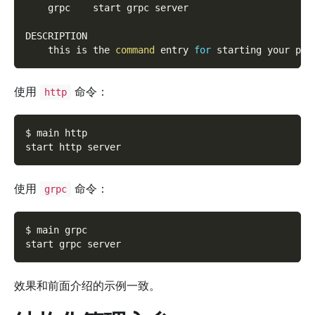
    grpc    start grpc server
DESCRIPTION
    this is the 
command
 entry 
for
 starting your pro
使用
命令：
http
$ main http
start http server
使用
命令：
grpc
$ main grpc
start grpc server
效果和前面介绍的示例一致。