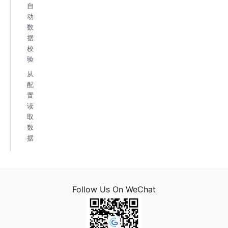
自
动
数
据
校
验
从
配
置
读
取
数
据
Follow Us On WeChat