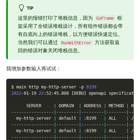
TIP
这里的报错打印了堆栈信息，因为
框
GoFrame
架采用了全错误堆栈设计，所有组件错误都会带
有自底向上的错误堆栈，以方便错误快速定位。
当然我们可以通过
方法获取返
RunWithError
回的错误对象关闭堆栈信息。
我增加参数输入再试试：
$ main http my-http-server 
-p
8199
2022
-01-19 
22
:52:45.808 
[
DEBU
]
 openapi specificatio
      SERVER     
|
 DOMAIN  
|
 ADDRESS 
|
 METHOD 
|
 ROU
-----------------
|
---------
|
---------
|
--------
|
----
  my-http-server 
|
 default 
|
 :8199   
|
 ALL    
|
 /  
-----------------
|
---------
|
---------
|
--------
|
----
  my-http-server 
|
 default 
|
 :8199   
|
 ALL    
|
 /* 
-----------------
|
---------
|
---------
|
--------
|
----