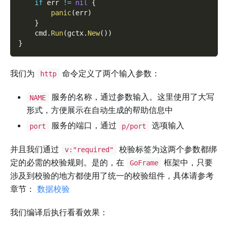
if
 err 
!=
nil
{
panic
(
err
)
}
    cmd
.
Run
(
gctx
.
New
(
)
)
}
我们为
命令定义了两个输入参数：
http
服务的名称，通过参数输入。这里使用了大写
NAME
形式，方便展示在自动生成的帮助信息中
服务的端口，通过
选项输入
port
p/port
并且我们通过
校验标签为这两个参数都绑
v:"required"
定的必需的校验规则。是的，在
框架中，只要
GoFrame
涉及到校验的地方都使用了统一的校验组件，具体请参考
章节：
数据校验
我们编译后执行看看效果：