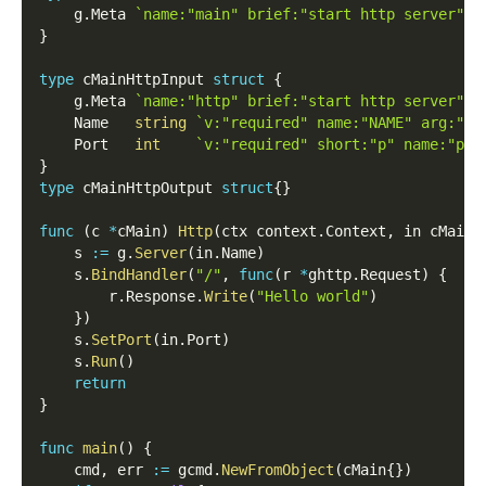
    g
.
Meta 
`name:"main" brief:"start http server"`
}
type
 cMainHttpInput 
struct
{
    g
.
Meta 
`name:"http" brief:"start http server"`
    Name   
string
`v:"required" name:"NAME" arg:"tr
    Port   
int
`v:"required" short:"p" name:"por
}
type
 cMainHttpOutput 
struct
{
}
func
(
c 
*
cMain
)
Http
(
ctx context
.
Context
,
 in cMainH
    s 
:=
 g
.
Server
(
in
.
Name
)
    s
.
BindHandler
(
"/"
,
func
(
r 
*
ghttp
.
Request
)
{
        r
.
Response
.
Write
(
"Hello world"
)
}
)
    s
.
SetPort
(
in
.
Port
)
    s
.
Run
(
)
return
}
func
main
(
)
{
    cmd
,
 err 
:=
 gcmd
.
NewFromObject
(
cMain
{
}
)