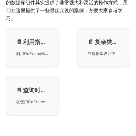
的数据库组件其实提供了非常强大和灵活的操作方式，我
们在这里提供了一些最佳实践的案例，方便大家参考学
习。
📄️
利用指针属性和do对象实现灵活的修改接口
📄️
复杂类型尽量使用json存储，便于Scan到对象时自动化转换，避免自定义解析
利用GoFrame框架中的指针和do对象实现灵活的修改接口API。通过指针类型的属性参数和do对象，开发者可以轻松实现用户信息的修改操作，包括密码、昵称、状态等字段的更新，从而有效简化数据库更新的复杂度。
在数据库设计中使用JSON格式存储复杂类型数据的优势，主要通过GoFrame框架实现自动化转换，从而简化代码。以产品售卖规格为例，通过定义和使用Go结构体实现数据库的增删查改，避免自定义解析的复杂操作。此外，详细展示了如何在Go应用中进行数据写入和查询，确保高效率的数据处理过程。
📄️
查询时避免返回对象初始化及sql.ErrNoRows判断
在使用GoFrame框架进行SQL查询时，避免对象初始化以及sql.ErrNoRows错误判断问题。通过不初始化查询结果对象，使用指针为nil判断的方法，统一项目中对空查询结果的处理逻辑，从而降低代码对错误处理的复杂度。