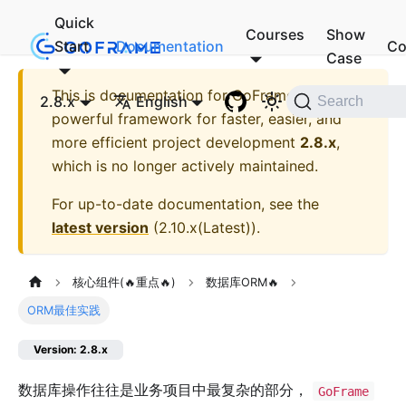
Quick
Courses
Show
Start
Documentation
Co
Case
This is documentation for
GoFrame - A
2.8.x
English
Search
powerful framework for faster, easier, and
more efficient project development
2.8.x
,
which is no longer actively maintained.
For up-to-date documentation, see the
latest version
(
2.10.x(Latest)
).
核心组件(🔥重点🔥)
数据库ORM🔥
ORM最佳实践
Version: 2.8.x
数据库操作往往是业务项目中最复杂的部分，
GoFrame