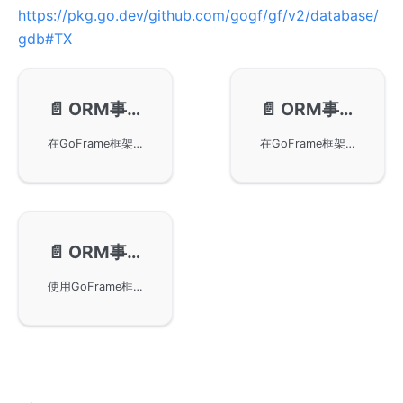
https://pkg.go.dev/github.com/gogf/gf/v2/database/
gdb#TX
📄️
ORM事务处理-常规操作
📄️
ORM事务处理-闭包操作
在GoFrame框架中进行ORM事务处理的基础操作，包括如何使用Begin、Commit和Rollback方法来开启、提交和回滚事务。同时特别提示事务操作后需要及时关闭事务以避免资源泄露，建议使用Transaction闭包方法实现安全事务操作。
在GoFrame框架中使用闭包操作进行ORM事务处理的优点，包括减少冗余代码、降低操作风险和简化嵌套事务，实现自动提交和回滚功能，并介绍了上下文参数在嵌套事务管理中的作用，确保事务处理的安全性和简便性。
📄️
ORM事务处理-嵌套事务
使用GoFrame框架中的ORM功能来处理嵌套事务的问题。文章详细讲解了嵌套事务的基本原理、方法以及日志信息，同时给出了常规操作和闭包操作的示例，并指出可能出现的问题。最后提供了嵌套事务在工程中的参考示例，帮助开发者理解在实际项目中如何应用。