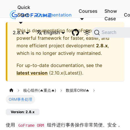
Quick
Courses
Show
Start
Documentation
Co
Case
This is documentation for
GoFrame - A
2.8.x
English
Search
powerful framework for faster, easier, and
more efficient project development
2.8.x
,
which is no longer actively maintained.
For up-to-date documentation, see the
latest version
(
2.10.x(Latest)
).
核心组件(🔥重点🔥)
数据库ORM🔥
ORM事务处理
Version: 2.8.x
使用
组件进行事务操作非常简便、安全，
GoFrame ORM