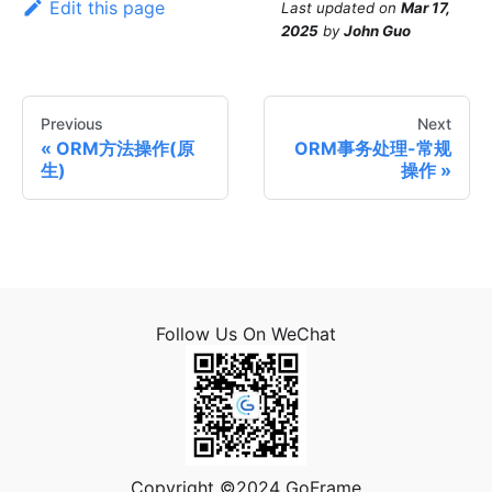
Edit this page
Last updated
on
Mar 17,
2025
by
John Guo
Previous
Next
ORM方法操作(原
ORM事务处理-常规
生)
操作
Follow Us On WeChat
Copyright ©2024 GoFrame