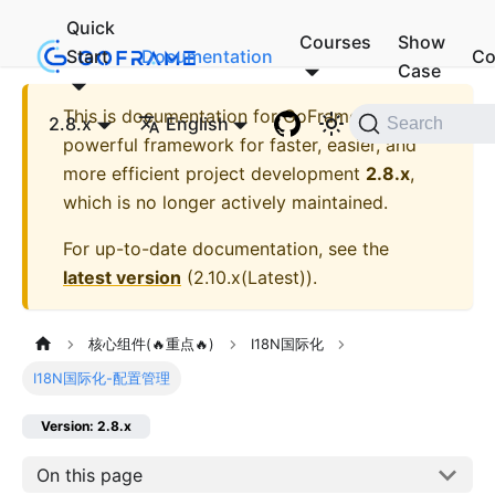
Quick
Courses
Show
Start
Documentation
Co
Case
This is documentation for
GoFrame - A
2.8.x
English
Search
powerful framework for faster, easier, and
more efficient project development
2.8.x
,
which is no longer actively maintained.
For up-to-date documentation, see the
latest version
(
2.10.x(Latest)
).
核心组件(🔥重点🔥)
I18N国际化
I18N国际化-配置管理
Version: 2.8.x
On this page